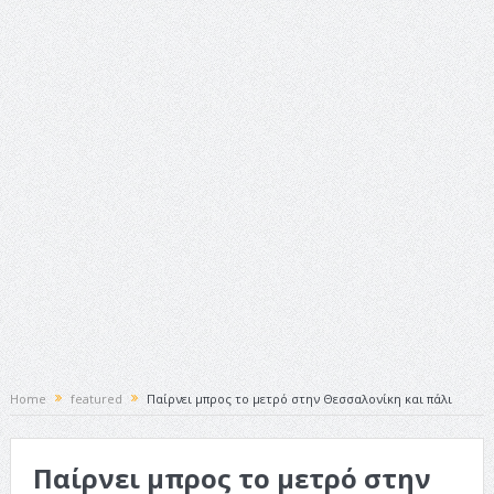
ταινία
Το Top 5 της εβδομάδας #517
Το νουάρ στον ελληνικό κινηματογράφο
Η Φροντίδα Έχει Πολλές Μορφές: Κι Όλες Σε Αφορούν
Τρία Βήματα Μπροστά για Σένα και την Επιχείρησή σου
Όψεις και Απόψεις
Αξίζει άραγε?
Home
featured
Παίρνει μπρος το μετρό στην Θεσσαλονίκη και πάλι
Παίρνει μπρος το μετρό στην