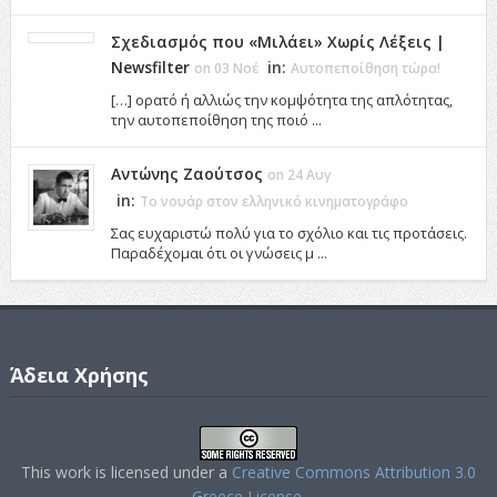
Σχεδιασμός που «Μιλάει» Χωρίς Λέξεις |
Newsfilter
in:
on 03 Νοέ
Αυτοπεποίθηση τώρα!
[…] ορατό ή αλλιώς την κομψότητα της απλότητας,
την αυτοπεποίθηση της ποιό ...
Αντώνης Ζαούτσος
on 24 Αυγ
in:
Το νουάρ στον ελληνικό κινηματογράφο
Σας ευχαριστώ πολύ για το σχόλιο και τις προτάσεις.
Παραδέχομαι ότι οι γνώσεις μ ...
Άδεια Χρήσης
This work is licensed under a
Creative Commons Attribution 3.0
Greece License
.