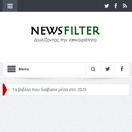
Menu
Τα βιβλία που διάβασα μέσα στο 2025
Κριτικές ταινιών: Ο Ντι Κάπριο και ο Λάνθιμος
Σχεδιασμός που «Μιλάει» Χωρίς Λέξεις
Σπιρτόκουτο: η απόλυτη αντισυμβατική καλοκαιρινή