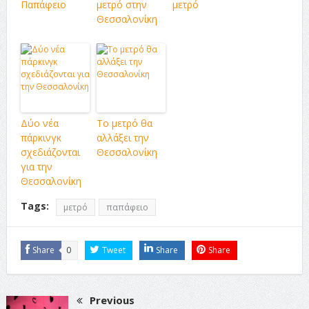
Παπάφειο
μετρό στην
μετρό
Θεσσαλονίκη
Δύο νέα
Το μετρό θα
πάρκινγκ
αλλάξει την
σχεδιάζονται
Θεσσαλονίκη
για την
Θεσσαλονίκη
Tags:
μετρό
παπάφειο
Share
0
Tweet
Share
Share
Previous