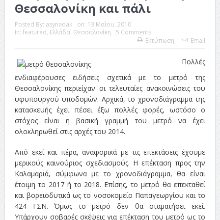
Θεσσαλονίκη και πάλι
Posted By:
asynadak
on:
13 Μαΐου, 2010
In:
featured
,
Ελλάδα
,
Θεσσαλονίκη
5 Comments
Εκτύπωση
Email
Πολλές
ενδιαφέρουσες ειδήσεις σχετικά με το μετρό της
Θεσσαλονίκης περιείχαν οι τελευταίες ανακοινώσεις του
υφυπουργού υποδομών. Αρχικά, το χρονοδιάγραμμα της
κατασκευής έχει πέσει έξω πολλές φορές, ωστόσο ο
στόχος είναι η βασική γραμμή του μετρό να έχει
ολοκληρωθεί στις αρχές του 2014.
Από εκεί και πέρα, αναφορικά με τις επεκτάσεις έχουμε
μερικούς καινούριος σχεδιασμούς. Η επέκταση προς την
Καλαμαριά, σύμφωνα με το χρονοδιάγραμμα, θα είναι
έτοιμη το 2017 ή το 2018. Επίσης, το μετρό θα επεκταθεί
και βορειοδυτικά ως το νοσοκομείο Παπαγεωργίου και το
424 ΓΣΝ. Όμως το μετρό δεν θα σταματήσει εκεί.
Υπάρχουν σοβαρές σκέψεις για επέκταση του μετρό ως το