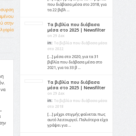
που διάβασα μέσα στο 2018, για
τα 22 βιβλ ...
Τα βιβλία που διάβασα
μέσα στο 2025 | Newsfilter
on 29 Δεκ
in:
Τα βιβλία που διάβασα μέσα
στο 2022
[…] μέσα στο 2020, για τα 31
βιβλία που διάβασα μέσα στο
2021, για τα 33 β ...
λη
Τα βιβλία που διάβασα
όν.
μέσα στο 2025 | Newsfilter
 να
on 29 Δεκ
in:
Τα βιβλία που διάβασα μέσα
στο 2018
,
[…] μέχρι στιγμής φαίνεται πως
α
αυτό λειτουργεί. Παλιότερα είχα
την
γράψει για ...