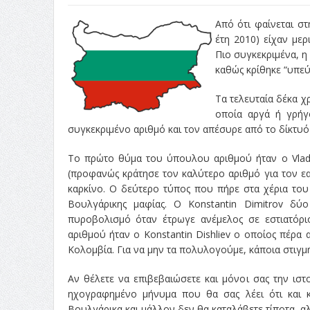
Από ότι φαίνεται σ
έτη 2010) είχαν με
Πιο συγκεκριμένα, η
καθώς κρίθηκε “υπεύ
Τα τελευταία δέκα χ
οποία αργά ή γρήγο
συγκεκριμένο αριθμό και τον απέσυρε από το δίκτυό 
Το πρώτο θύμα του ύπουλου αριθμού ήταν ο Vladim
(προφανώς κράτησε τον καλύτερο αριθμό για τον εαυ
καρκίνο. Ο δεύτερο τύπος που πήρε στα χέρια του 
Βουλγάρικης μαφίας. Ο Konstantin Dimitrov δύ
πυροβολισμό όταν έτρωγε ανέμελος σε εστιατόριο
αριθμού ήταν ο Konstantin Dishliev ο οποίος πέρα 
Κολομβία. Για να μην τα πολυλογούμε, κάποια στιγμή
Αν θέλετε να επιβεβαιώσετε και μόνοι σας την ιστ
ηχογραφημένο μήνυμα που θα σας λέει ότι και κα
Βουλγάρικα και μάλλον δεν θα καταλάβετε τίποτα, αλ