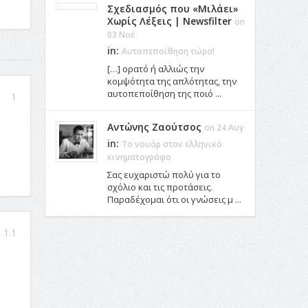
Σχεδιασμός που «Μιλάει»
Χωρίς Λέξεις | Newsfilter
on
03 Νοέ
in:
Αυτοπεποίθηση τώρα!
[…] ορατό ή αλλιώς την
κομψότητα της απλότητας, την
αυτοπεποίθηση της ποιό ...
1
Αντώνης Ζαούτσος
on 24 Αυγ
in:
Το νουάρ στον ελληνικό
κινηματογράφο
Σας ευχαριστώ πολύ για το
σχόλιο και τις προτάσεις.
Παραδέχομαι ότι οι γνώσεις μ ...
1.1
ν