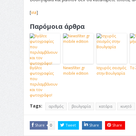
[
via
]
Παρόμοια άρθρα
Βγάλτε
Newsfilter.gr
Ισχυρός σεισμός
Το 
φωτογραφίες
mobile edition
στην Βουλγαρία
που
περιλαμβάνουν
και τον
φωτογράφο!
Tags:
αριθμός
βουλγαρία
κατάρα
κινητό
Share
0
Tweet
Share
Share