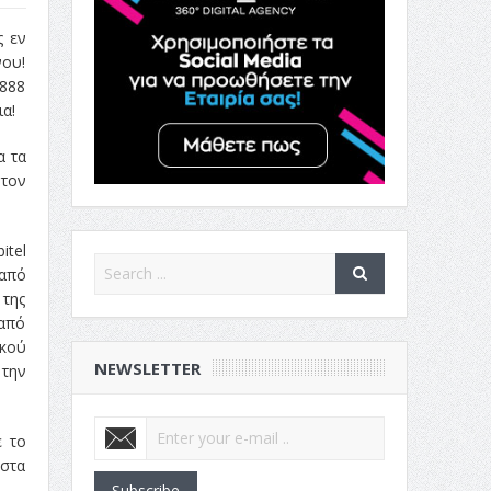
ς εν
νου!
-888
α!
α τα
 τον
itel
 από
 της
από
ικού
NEWSLETTER
 την
ε το
 στα
Subscribe