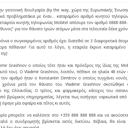
την γειτονική Βουλγαρία (by the way, χώρα της Ευρωπαϊκής Ένωση
ρικά προβληματάκια με έναν… καταραμένο αριθμό κινητού τηλεφώ
 εταιρεία κινητής τηλεφωνίας Mobitel απέσυρε τον αριθμό 0888-888
θυνος” για τον θάνατο τριών ατόμων μέσα στα τελευταία δέκα χρόνι
ρόνια ο συγκεκριμένος αριθμός έχει διατεθεί σε 3 διαφορετικά άτομ
ρα πέθαναν! Για αυτό το λόγο, η εταιρεία έκρινε καταραμένο
της!
ir Grashnov ο οποίος τότε ήταν και πρόεδρος της ίδιας της Mob
τό του). Ο Vladimir Grashnov, λοιπόν, πέθανε σε ηλικία 48 ετών
τον αριθμό ήταν ο Konstantin Dimitrov ο οποίος τυγχάνει νονός
ο χρόνια μετά τον θάνατο του Vladimir Grashnov σκοτώθηκε 
 της Ολλανδίας. Ο τρίτος, και φαρμακερός, κάτοχος του σαταν
από βρώμικος επιχειρηματίας, λέγεται πως εισήγαγε ναρκωτικά από
 έφαγε μία σφαίρα και τέλος κι αυτός.
ορία μπορείτε να καλέσετε στο +359 888 888 888 και να ακούσετ
λά ο συνδρομητής βρίσκεται εκτός δικτύου. Βέβαια, θα είναι
λά δεν έχει σημασία!