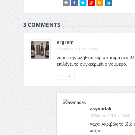
3 COMMENTS
argram
28 Μαΐου 2010 at 18:58
να πω την αλήθεια καμιά κατάρα δεν β
επιλέγει το συγκεκριμένο νούμερο.
REPLY
asynadak
28 Μαΐου 2010 at 19:00
Χαχα! Ακριβώς το ίδιο
νεκροί!