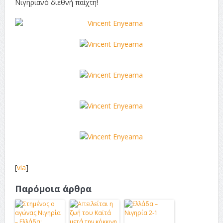
Νιγηριανό διεθνή παίχτη!
[
via
]
Παρόμοια άρθρα