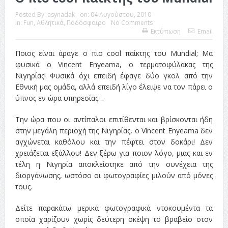
Posted By:
asynadak
on:
04 Αυγούστου, 2010
In:
Fun
,
Αθλητικά
,
Ποδόσφαιρο
No Comments
Εκτύπωση
Email
Ποιος είναι άραγε ο πιο cool παίκτης του Mundial; Μα
φυσικά ο Vincent Enyeama, ο τερματοφύλακας της
Νιγηρίας! Φυσικά όχι επειδή έφαγε δύο γκολ από την
Εθνική μας ομάδα, αλλά επειδή λίγο έλειψε να τον πάρει ο
ύπνος εν ώρα υπηρεσίας…
Την ώρα που οι αντίπαλοι επιτίθενται και βρίσκονται ήδη
στην μεγάλη περιοχή της Νιγηρίας, ο Vincent Enyeama δεν
αγχώνεται καθόλου και την πέφτει στον δοκάρι! Δεν
χρειάζεται εξάλλου! Δεν ξέρω για ποιον λόγο, μιας και εν
τέλη η Νιγηρία αποκλείστηκε από την συνέχεια της
διοργάνωσης, ωστόσο οι φωτογραφίες μιλούν από μόνες
τους.
Δείτε παρακάτω μερικά φωτογραφικά ντοκουμέντα τα
οποία χαρίζουν χωρίς δεύτερη σκέψη το βραβείο στον