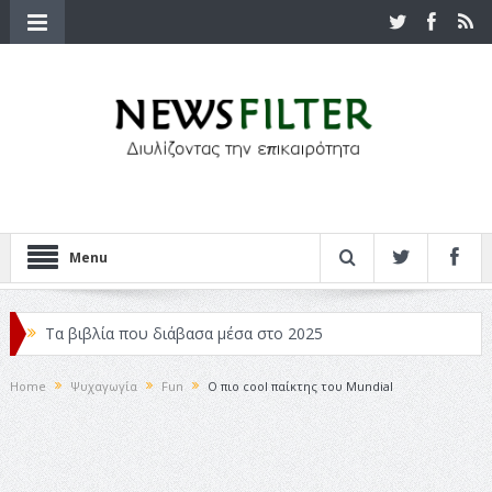
Menu
Τα βιβλία που διάβασα μέσα στο 2025
Κριτικές ταινιών: Ο Ντι Κάπριο και ο Λάνθιμος
Home
Ψυχαγωγία
Fun
Ο πιο cool παίκτης του Mundial
Σχεδιασμός που «Μιλάει» Χωρίς Λέξεις
Σπιρτόκουτο: η απόλυτη αντισυμβατική καλοκαιρινή