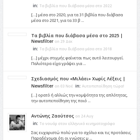
in:
Τα βιβλία που διάβασα μέσα στο 2022
[…] μέσα στο 2020, για τα 31 βιβλία που διάβασα
μέσα στο 2021, για τα 33 β ...
Τα βιβλία που διάβασα μέσα στο 2025 |
Newsfilter
on 29 Δεκ
in:
Τα βιβλία που διάβασα μέσα στο 2018
[…] μέχρι στιγμής φαίνεται πως αυτό λειτουργεί.
Παλιότερα είχα γράψει για ...
Σχεδιασμός που «Μιλάει» Χωρίς Λέξεις |
Newsfilter
in:
on 03 Νοέ
Αυτοπεποίθηση τώρα!
[…] ορατό ή αλλιώς την κομψότητα της απλότητας,
την αυτοπεποίθηση της ποιό ...
Αντώνης Ζαούτσος
on 24 Αυγ
in:
Το νουάρ στον ελληνικό κινηματογράφο
Σας ευχαριστώ πολύ για το σχόλιο και τις προτάσεις.
Παραδέχομαι ότι οι γνώσεις μ ...