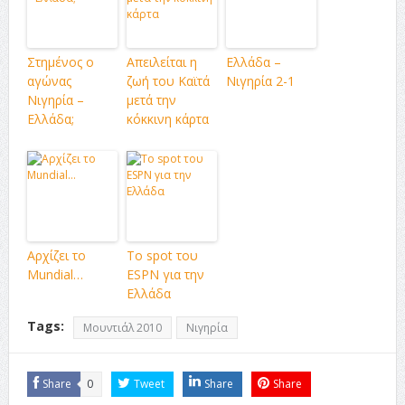
Στημένος ο
Απειλείται η
Ελλάδα –
αγώνας
ζωή του Καϊτά
Νιγηρία 2-1
Νιγηρία –
μετά την
Ελλάδα;
κόκκινη κάρτα
Αρχίζει το
Το spot του
Mundial…
ESPN για την
Ελλάδα
Tags:
Μουντιάλ 2010
Νιγηρία
Share
0
Tweet
Share
Share