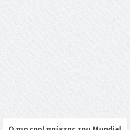
ταινία
Το Top 5 της εβδομάδας #517
Το νουάρ στον ελληνικό κινηματογράφο
Η Φροντίδα Έχει Πολλές Μορφές: Κι Όλες Σε Αφορούν
Τρία Βήματα Μπροστά για Σένα και την Επιχείρησή σου
Όψεις και Απόψεις
Αξίζει άραγε?
Ο πιο cool παίκτης του Mundial