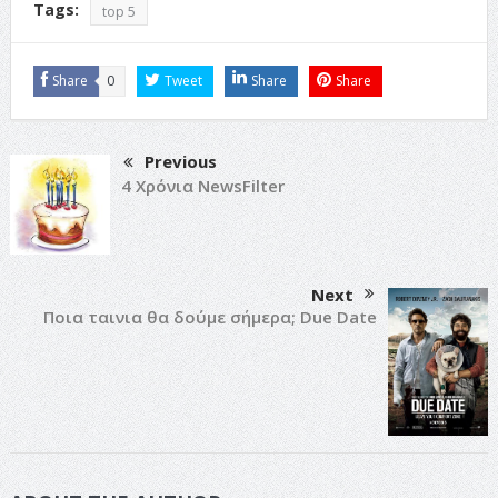
Tags:
top 5
Share
0
Tweet
Share
Share
Previous
4 Χρόνια NewsFilter
Next
Ποια ταινια θα δούμε σήμερα; Due Date