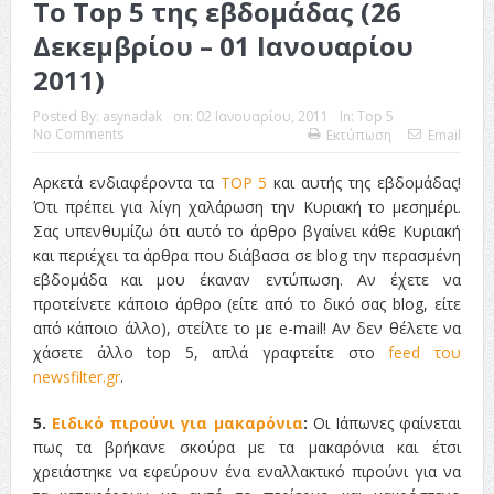
Το Top 5 της εβδομάδας (26
Δεκεμβρίου – 01 Ιανουαρίου
2011)
Posted By:
asynadak
on:
02 Ιανουαρίου, 2011
In:
Top 5
No Comments
Εκτύπωση
Email
Αρκετά ενδιαφέροντα τα
TOP 5
και αυτής της εβδομάδας!
Ότι πρέπει για λίγη χαλάρωση την Κυριακή το μεσημέρι.
Σας υπενθυμίζω ότι αυτό το άρθρο βγαίνει κάθε Κυριακή
και περιέχει τα άρθρα που διάβασα σε blog την περασμένη
εβδομάδα και μου έκαναν εντύπωση. Αν έχετε να
προτείνετε κάποιο άρθρο (είτε από το δικό σας blog, είτε
από κάποιο άλλο), στείλτε το με e-mail! Αν δεν θέλετε να
χάσετε άλλο top 5, απλά γραφτείτε στο
feed του
newsfilter.gr
.
5.
Ειδικό πιρούνι για μακαρόνια
:
Οι Ιάπωνες φαίνεται
πως τα βρήκανε σκούρα με τα μακαρόνια και έτσι
χρειάστηκε να εφεύρουν ένα εναλλακτικό πιρούνι για να