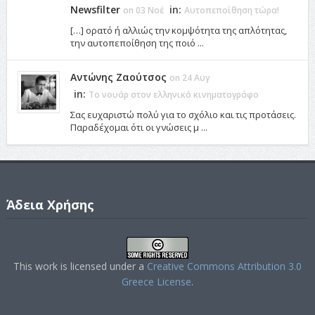
Newsfilter
in:
on 03 Νοέ
Αυτοπεποίθηση τώρα!
[…] ορατό ή αλλιώς την κομψότητα της απλότητας,
την αυτοπεποίθηση της ποιό ...
Αντώνης Ζαούτσος
on 24 Αυγ
in:
Το νουάρ στον ελληνικό κινηματογράφο
Σας ευχαριστώ πολύ για το σχόλιο και τις προτάσεις.
Παραδέχομαι ότι οι γνώσεις μ ...
Άδεια Χρήσης
This work is licensed under a
Creative Commons Attribution 3.0
Greece License
.