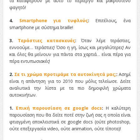
τα καταφέρουν με αυτό το περίεργο και μακρόστενο
φαγητό!
4.
Smartphone για τυφλούς
:
Επιτέλους, ένα
smartphone με σύστημα braille!
3.
Τεράστιες κατασκευές
:
Όταν λέμε τεράστιες,
εννοούμε… τεράστιες! Όσο η γη, ίσως και μεγαλύτερες! Αν
και όλες θα μείνουν για πάντα στα χαρτιά… είναι πέρα για
πέρα εντυπωσιακές!
2.
Σε τι χρώμα προτιμάμε τα αυτοκίνητά μας;
:
Ασημί
είναι η απάντηση για το 2010 που μόλις τελείωσε. Δείτε
αναλυτικά την λίστα με τα πιο δημοφιλή χρώματα
αυτοκινήτων.
1.
Επική παρουσίαση σε google docs
:
Η καλύτερη
παρουσίαση που θα δείτε ποτέ στην ζωή σας η οποία είναι
φτιαγμένη αποκλειστικά σε google docs (ούτε photoshop,
ούτε επεξεργασία video, ούτε animation, ούτε τίποτα)!