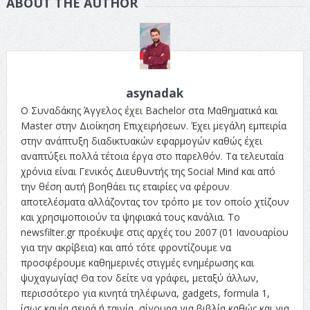
ABOUT THE AUTHOR
asynadak
Ο Συναδάκης Άγγελος έχει Bachelor στα Μαθηματικά και
Master στην Διοίκηση Επιχειρήσεων. Έχει μεγάλη εμπειρία
στην ανάπτυξη διαδικτυακών εφαρμογών καθώς έχει
αναπτύξει πολλά τέτοια έργα στο παρελθόν. Τα τελευταία
χρόνια είναι Γενικός Διευθυντής της Social Mind και από
την θέση αυτή βοηθάει τις εταιρίες να φέρουν
αποτελέσματα αλλάζοντας τον τρόπο με τον οποίο χτίζουν
και χρησιμοποιούν τα ψηφιακά τους κανάλια. Το
newsfilter.gr προέκυψε στις αρχές του 2007 (01 Ιανουαρίου
για την ακρίβεια) και από τότε φροντίζουμε να
προσφέρουμε καθημερινές στιγμές ενημέρωσης και
ψυχαγωγίας! Θα τον δείτε να γράφει, μεταξύ άλλων,
περισσότερο για κινητά τηλέφωνα, gadgets, formula 1,
ίσως καμία σειρά ή ταινία, σίγουρα για βιβλία καθώς και για