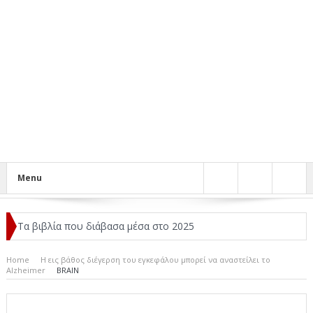
Menu
Τα βιβλία που διάβασα μέσα στο 2025
Κριτικές ταινιών: Ο Ντι Κάπριο και ο Λάνθιμος
Home
Η εις βάθος διέγερση του εγκεφάλου μπορεί να αναστείλει το
Alzheimer
BRAIN
Σχεδιασμός που «Μιλάει» Χωρίς Λέξεις
Σπιρτόκουτο: η απόλυτη αντισυμβατική καλοκαιρινή ταινία