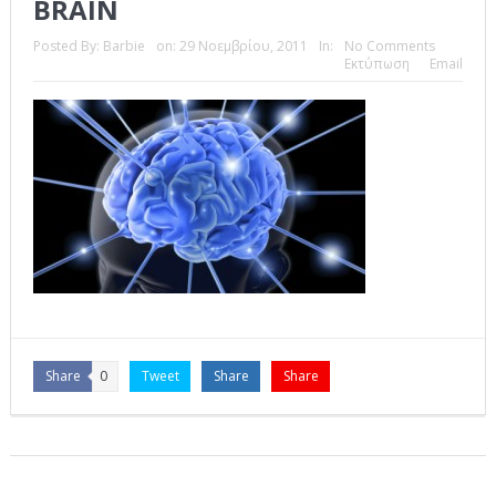
BRAIN
Το Top 5 της εβδομάδας #517
Posted By:
Barbie
on:
29 Νοεμβρίου, 2011
In:
No Comments
Εκτύπωση
Email
Το νουάρ στον ελληνικό κινηματογράφο
Η Φροντίδα Έχει Πολλές Μορφές: Κι Όλες Σε Αφορούν
Τρία Βήματα Μπροστά για Σένα και την Επιχείρησή σου
Όψεις και Απόψεις
Αξίζει άραγε?
Share
0
Tweet
Share
Share