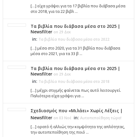
[…] είχα γράψει για τα 17 βιβλία που διάβασα μέσα
στο 2018, για τα 22 βιβλ ...
Τα βιβλία που διάβασα μέσα στο 2025 |
Newsfilter
on 29 Δεκ
in:
Τα βιβλία που διάβασα μέσα στο 2022
[…] μέσα στο 2020, για τα 31 βιβλία που διάβασα
μέσα στο 2021, για τα 33 β ...
Τα βιβλία που διάβασα μέσα στο 2025 |
Newsfilter
on 29 Δεκ
in:
Τα βιβλία που διάβασα μέσα στο 2018
[…] μέχρι στιγμής φαίνεται πως αυτό λειτουργεί.
Παλιότερα είχα γράψει για ...
Σχεδιασμός που «Μιλάει» Χωρίς Λέξεις |
Newsfilter
in:
on 03 Νοέ
Αυτοπεποίθηση τώρα!
[…] ορατό ή αλλιώς την κομψότητα της απλότητας,
την αυτοπεποίθηση της ποιό ...