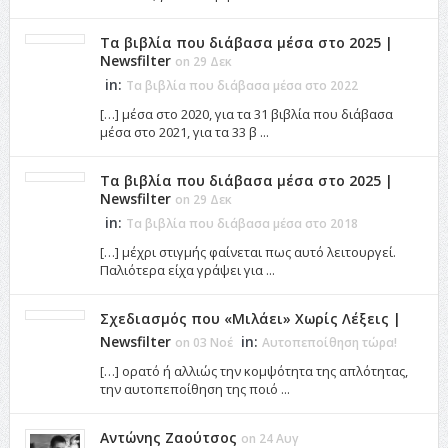
Τα βιβλία που διάβασα μέσα στο 2025 |
Newsfilter
on 29 Δεκ
in:
Τα βιβλία που διάβασα μέσα στο 2022
[…] μέσα στο 2020, για τα 31 βιβλία που διάβασα
μέσα στο 2021, για τα 33 β ...
Τα βιβλία που διάβασα μέσα στο 2025 |
Newsfilter
on 29 Δεκ
in:
Τα βιβλία που διάβασα μέσα στο 2018
[…] μέχρι στιγμής φαίνεται πως αυτό λειτουργεί.
Παλιότερα είχα γράψει για ...
Σχεδιασμός που «Μιλάει» Χωρίς Λέξεις |
Newsfilter
in:
on 03 Νοέ
Αυτοπεποίθηση τώρα!
[…] ορατό ή αλλιώς την κομψότητα της απλότητας,
την αυτοπεποίθηση της ποιό ...
Αντώνης Ζαούτσος
on 24 Αυγ