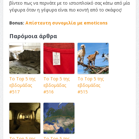
βίντεο πως να περνάτε με το ιστιοπλοϊκό σας κάτω από μία
γέφυρα όταν η γέφυρα είναι πιο κοντή από το σκάφος!
Bonus:
Απίστευτη συνομιλία με emoticons
Παρόμοια άρθρα
Το Top 5 της
Το Top 5 της
Το Top 5 της
εβδομάδας
εβδομάδας
εβδομάδας
#517
#516
#515
Το Top 5 της
Το Top 5 της