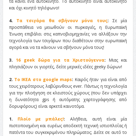
τα κάνει ένα αυτοκίνητο. Το αυτοκίνητο είναι αυτοκίνητο
και όχι κινητό τηλέφωνο!
4.
Τα τσιγάρα θα σβήνουν μόνα τους
:
Σε μία
προσπάθεια να μειωθούν οι πυρκαγιές, η Ευρωπαϊκή
Ένωση επιβάλει στις καπνοβιομηχανίες να αλλάξουν την
τεχνολογία των τσιγάρων που διαθέτουν στην ευρωπαϊκή
αγορά και να τα κάνουν να σβήνουν μόνα τους!
3.
16 geek δώρα για τα Χριστούγεννα
:
Μιας και
πλησιάζουν οι γιορτές, δείτε μερικές ιδέες geeky δώρων!
2.
Το ΙΚΕΑ στο google maps
:
Καιρός ήταν για είναι από
τους χειρότερους λαβύρινθους ever. Πάντως η τεχνολογία
για την πλοήγηση σε κλειστούς χώρους (που δεν υπάρχει
η δυνατότητα gps ή αυτόματης χαρτογράφησης από
δορυφόρους) είναι αρκετά καινοτόμα.
1.
Πλοίο με μπάλες!
:
Αλήθεια, αυτή είναι μία
πιστοποιημένη και ευρέως αποδεκτή τεχνική ιστιοπλοΐας ή
πατέντα του συγκεκριμένου πληρώματος; Δείτε σε αυτό το