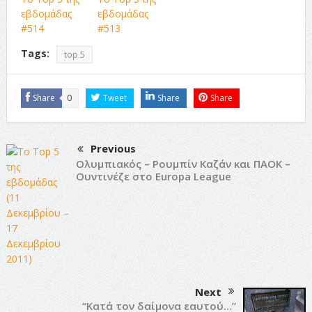
εβδομάδας
εβδομάδας
#514
#513
Tags:
top 5
Share
0
Tweet
Share
Share
Previous
Ολυμπιακός – Ρουμπίν Καζάν και ΠΑΟΚ –
Ουντινέζε στο Europa League
Next
“Κατά τον δαίμονα εαυτού…”