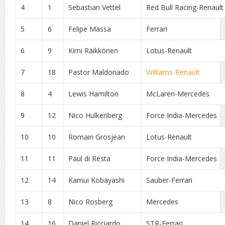
4
1
Sebastian Vettel
Red Bull Racing-Renault
5
6
Felipe Massa
Ferrari
6
9
Kimi Räikkönen
Lotus-Renault
7
18
Pastor Maldonado
Williams-Renault
8
4
Lewis Hamilton
McLaren-Mercedes
9
12
Nico Hulkenberg
Force India-Mercedes
10
10
Romain Grosjean
Lotus-Renault
11
11
Paul di Resta
Force India-Mercedes
12
14
Kamui Kobayashi
Sauber-Ferrari
13
8
Nico Rosberg
Mercedes
14
16
Daniel Ricciardo
STR-Ferrari