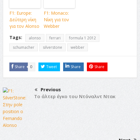
F1: Europe:
F1: Monaco:
Δεύτερη νίκη
Νίκη για τον
για τον Alonso
Webber
Tags:
alonso
ferrari
formula 1 2012
schumacher
silverstone
webber
Share
0
Tweet
Share
Share
Previous
Το άλτερ έγκο του Ντόναλντ Ντακ
Next