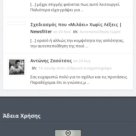
[…] μέχρι στιγμής φαίνεται πως αυτό λειτουργεί.
Παλιότερα είχα γράψει για ...
Σχεδιασμός που «Μιλάει» Χωρίς Λέξεις |
Newsfilter
in:
on 03 Νοέ
Αυτοπεποίθηση τώρα!
[…] ορατό ή αλλιώς την κομψότητα της απλότητας,
την αυτοπεποίθηση της ποιό ...
Αντώνης Ζαούτσος
on 24 Αυγ
in:
Το νουάρ στον ελληνικό κινηματογράφο
Σας ευχαριστώ πολύ για το σχόλιο και τις προτάσεις.
Παραδέχομαι ότι οι γνώσεις μ ...
Άδεια Χρήσης