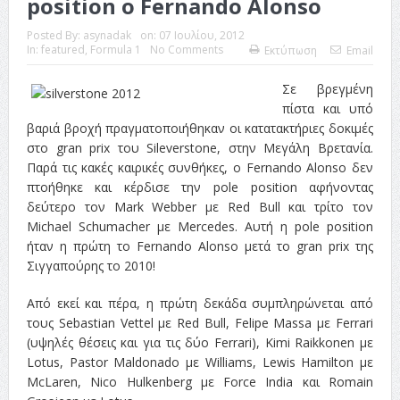
position ο Fernando Alonso
Posted By:
asynadak
on:
07 Ιουλίου, 2012
In:
featured
,
Formula 1
No Comments
Εκτύπωση
Email
Σε βρεγμένη
πίστα και υπό
βαριά βροχή πραγματοποιήθηκαν οι κατατακτήριες δοκιμές
στο gran prix του Sileverstone, στην Μεγάλη Βρετανία.
Παρά τις κακές καιρικές συνθήκες, ο Fernando Alonso δεν
πτοήθηκε και κέρδισε την pole position αφήνοντας
δεύτερο τον Mark Webber με Red Bull και τρίτο τον
Michael Schumacher με Mercedes. Αυτή η pole position
ήταν η πρώτη το Fernando Alonso μετά το gran prix της
Σιγγαπούρης το 2010!
Από εκεί και πέρα, η πρώτη δεκάδα συμπληρώνεται από
τους Sebastian Vettel με Red Bull, Felipe Massa με Ferrari
(υψηλές θέσεις και για τις δύο Ferrari), Kimi Raikkonen με
Lotus, Pastor Maldonado με Williams, Lewis Hamilton με
McLaren, Nico Hulkenberg με Force India και Romain