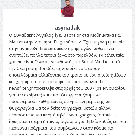
asynadak
Ο Συναδάκης Άγγελος έχει Bachelor στα Μαθηματικά και
Master στην Διοίκηση Επιχειρήσεων. Έχει μεγάλη εμπειρία
στην ανάπτυξη διαδικτυακών εφαρμογών καθώς έχει
αναπτύξει πολλά τέτοια έργα στο παρελθόν. Τα τελευταία
χρόνια είναι Γενικός Διευθυντής της Social Mind και από
την θέση αυτή βοηθάει τις εταιρίες να φέρουν
αποτελέσματα αλλάζοντας τον τρόπο με τον οποίο χτίζουν
και χρησιμοποιούν τα ψηφιακά τους κανάλια. Το
newsfilter.gr προέκυψε στις αρχές του 2007 (01 Ιανουαρίου
για την ακρίβεια) και από τότε φροντίζουμε να
προσφέρουμε καθημερινές στιγμές ενημέρωσης και
ψυχαγωγίας! Θα τον δείτε να γράφει, μεταξύ άλλων,
περισσότερο για κινητά τηλέφωνα, gadgets, formula 1,
ίσως καμία σειρά ή ταινία, σίγουρα για βιβλία καθώς και για
περίεργα πράγματα που συμβαίνουν στον κόσμο (τα
περισσότερα τυγχάνουν στην Κίνα, δεν ξέρω γιατί)!