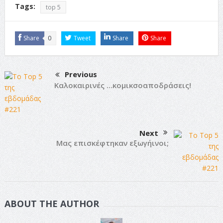
Tags:
top 5
Share
0
Tweet
Share
Share
Previous
Καλοκαιρινές …κομικσοαποδράσεις!
Next
Μας επισκέφτηκαν εξωγήινοι;
ABOUT THE AUTHOR