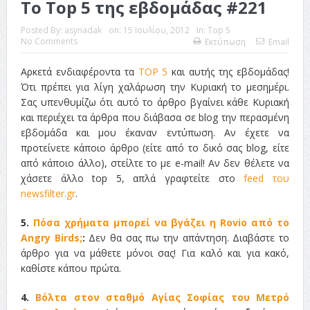
Το Top 5 της εβδομάδας #221
Posted By:
asynadak
on:
15 Ιουλίου, 2012
In:
Top 5
No Comments
Εκτύπωση
Email
Αρκετά ενδιαφέροντα τα
TOP 5
και αυτής της εβδομάδας!
Ότι πρέπει για λίγη χαλάρωση την Κυριακή το μεσημέρι.
Σας υπενθυμίζω ότι αυτό το άρθρο βγαίνει κάθε Κυριακή
και περιέχει τα άρθρα που διάβασα σε blog την περασμένη
εβδομάδα και μου έκαναν εντύπωση. Αν έχετε να
προτείνετε κάποιο άρθρο (είτε από το δικό σας blog, είτε
από κάποιο άλλο), στείλτε το με e-mail! Αν δεν θέλετε να
χάσετε άλλο top 5, απλά γραφτείτε στο
feed του
newsfilter.gr
.
5.
Πόσα χρήματα μπορεί να βγάζει η Rovio από το
Angry Birds;
:
Δεν θα σας πω την απάντηση. Διαβάστε το
άρθρο για να μάθετε μόνοι σας! Για καλό και για κακό,
καθίστε κάπου πρώτα.
4.
Βόλτα στον σταθμό Αγίας Σοφίας του Μετρό