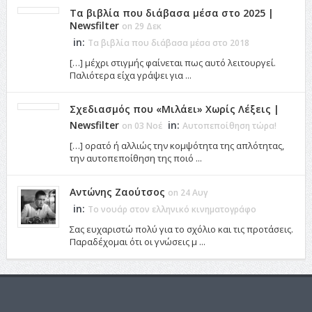
Τα βιβλία που διάβασα μέσα στο 2025 |
Newsfilter
on 29 Δεκ
in:
Τα βιβλία που διάβασα μέσα στο 2018
[…] μέχρι στιγμής φαίνεται πως αυτό λειτουργεί.
Παλιότερα είχα γράψει για ...
Σχεδιασμός που «Μιλάει» Χωρίς Λέξεις |
Newsfilter
in:
on 03 Νοέ
Αυτοπεποίθηση τώρα!
[…] ορατό ή αλλιώς την κομψότητα της απλότητας,
την αυτοπεποίθηση της ποιό ...
Αντώνης Ζαούτσος
on 24 Αυγ
in:
Το νουάρ στον ελληνικό κινηματογράφο
Σας ευχαριστώ πολύ για το σχόλιο και τις προτάσεις.
Παραδέχομαι ότι οι γνώσεις μ ...