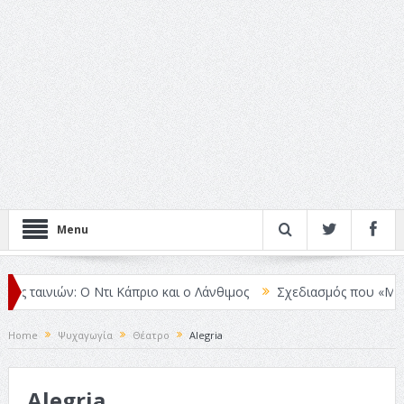
Menu
 ταινιών: Ο Ντι Κάπριο και ο Λάνθιμος
Σχεδιασμός που «Μιλάει» Χ
Home
Ψυχαγωγία
Θέατρο
Alegria
Alegria