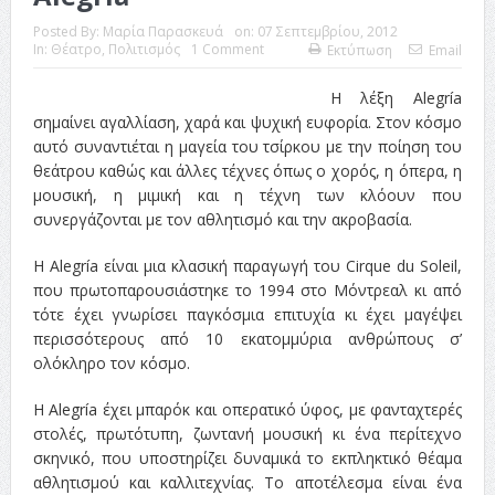
Posted By:
Μαρία Παρασκευά
on:
07 Σεπτεμβρίου, 2012
In:
Θέατρο
,
Πολιτισμός
1 Comment
Εκτύπωση
Email
Η λέξη Alegría
σημαίνει αγαλλίαση, χαρά και ψυχική ευφορία. Στον κόσμο
αυτό συναντιέται η μαγεία του τσίρκου με την ποίηση του
θεάτρου καθώς και άλλες τέχνες όπως ο χορός, η όπερα, η
μουσική, η μιμική και η τέχνη των κλόουν που
συνεργάζονται με τον αθλητισμό και την ακροβασία.
Η Alegría είναι μια κλασική παραγωγή του Cirque du Soleil,
που πρωτοπαρουσιάστηκε το 1994 στο Μόντρεαλ κι από
τότε έχει γνωρίσει παγκόσμια επιτυχία κι έχει μαγέψει
περισσότερους από 10 εκατομμύρια ανθρώπους σ’
ολόκληρο τον κόσμο.
Η Alegría έχει μπαρόκ και οπερατικό ύφος, με φανταχτερές
στολές, πρωτότυπη, ζωντανή μουσική κι ένα περίτεχνο
σκηνικό, που υποστηρίζει δυναμικά το εκπληκτικό θέαμα
αθλητισμού και καλλιτεχνίας. Το αποτέλεσμα είναι ένα