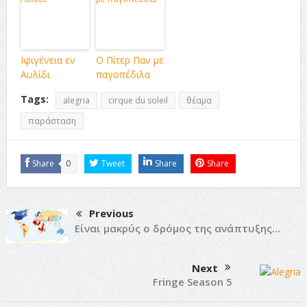
Ιφιγένεια εν
O Πίτερ Παν με
Αυλίδι
παγοπέδιλα
Tags:
alegria
cirque du soleil
θέαμα
παράσταση
Share
0
Tweet
Share
Share
Previous
Είναι μακρύς ο δρόμος της ανάπτυξης…
Next
Fringe Season 5