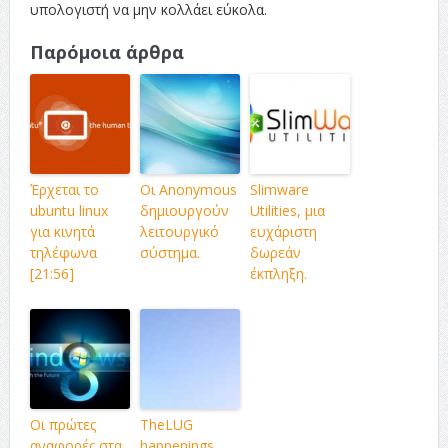
υπολογιστή να μην κολλάει εύκολα.
Παρόμοια άρθρα
Έρχεται το
Οι Anonymous
Slimware
ubuntu linux
δημιουργούν
Utilities, μια
για κινητά
λειτουργικό
ευχάριστη
τηλέφωνα
σύστημα.
δωρεάν
[21:56]
έκπληξη.
Οι πρώτες
TheLUG
αναφορές στα
happenings