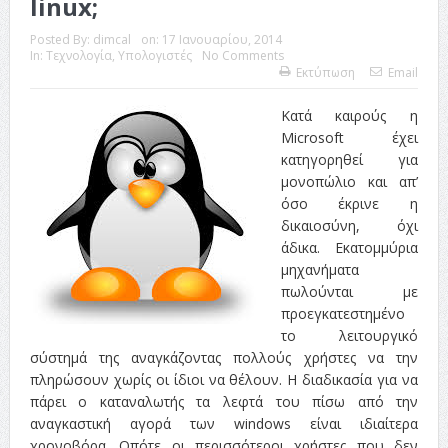
linux;
Posted By:
dimcal
on:
17 Ιανουαρίου, 2014
In:
Τεχνολογία
,
Υπολογιστές
No Comments
Εκτύπωση
Email
Κατά καιρούς η
Microsoft έχει
κατηγορηθεί για
μονοπώλιο και απ’
όσο έκρινε η
δικαιοσύνη, όχι
άδικα. Εκατομμύρια
μηχανήματα
πωλούνται με
προεγκατεστημένο
το λειτουργικό
σύστημά της αναγκάζοντας πολλούς χρήστες να την
πληρώσουν χωρίς οι ίδιοι να θέλουν. Η διαδικασία για να
πάρει ο καταναλωτής τα λεφτά του πίσω από την
αναγκαστική αγορά των windows είναι ιδιαίτερα
χρονοβόρα. Οπότε οι περισσότεροι χρήστες που δεν