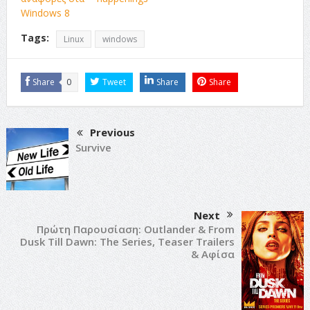
Windows 8
Tags:
Linux
windows
Share
0
Tweet
Share
Share
Previous
Survive
Next
Πρώτη Παρουσίαση: Outlander & From
Dusk Till Dawn: The Series, Τeaser Trailers
& Αφίσα