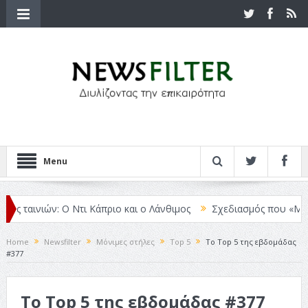
Menu
 ταινιών: Ο Ντι Κάπριο και ο Λάνθιμος
Σχεδιασμός που «Μιλάει» 
Home
Newsfilter
Μόνιμες στήλες
Top 5
Το Top 5 της εβδομάδας
#377
Το Top 5 της εβδομάδας #377