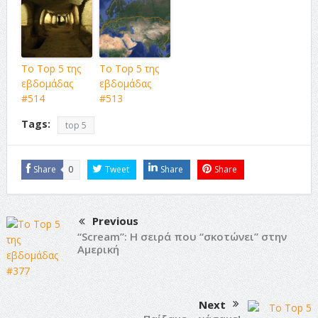
Το Top 5 της
Το Top 5 της
εβδομάδας
εβδομάδας
#514
#513
Tags:
top 5
Share
0
Tweet
Share
Share
Previous
“Scream”: Η σειρά που “σκοτώνει” στην
Αμερική
Next