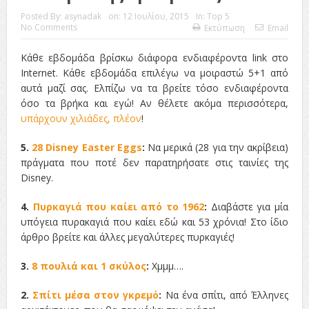
Posted By:
asynadak
on:
12 Ιουλίου, 2015
In:
Top 5
No Comments
Εκτύπωση
Email
Κάθε εβδομάδα βρίσκω διάφορα ενδιαφέροντα link στο
Internet. Κάθε εβδομάδα επιλέγω να μοιραστώ 5+1 από
αυτά μαζί σας. Ελπίζω να τα βρείτε τόσο ενδιαφέροντα
όσο τα βρήκα και εγώ! Αν θέλετε ακόμα περισσότερα,
υπάρχουν χιλιάδες, πλέον
!
5.
28 Disney Easter Eggs
:
Να μερικά (28 για την ακρίβεια)
πράγματα που ποτέ δεν παρατηρήσατε στις ταινίες της
Disney.
4.
Πυρκαγιά που καίει από το 1962
:
Διαβάστε για μία
υπόγεια πυρακαγιά που καίει εδώ και 53 χρόνια! Στο ίδιο
άρθρο βρείτε και άλλες μεγαλύτερες πυρκαγιές!
3.
8 πουλιά και 1 σκύλος
:
Χμμμ….
2.
Σπίτι μέσα στον γκρεμό
:
Να ένα σπίτι, από Έλληνες