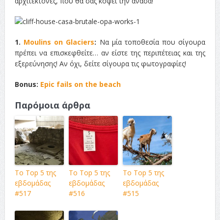
αρχιτέκτονες, που θα σας κόψει την ανάσα!
1.
Moulins on Glaciers
:
Να μία τοποθεσία που σίγουρα
πρέπει να επισκεφθείτε… αν είστε της περιπέτειας και της
εξερεύνησης! Αν όχι, δείτε σίγουρα τις φωτογραφίες!
Bonus:
Epic fails on the beach
Παρόμοια άρθρα
Το Top 5 της
Το Top 5 της
Το Top 5 της
εβδομάδας
εβδομάδας
εβδομάδας
#517
#516
#515