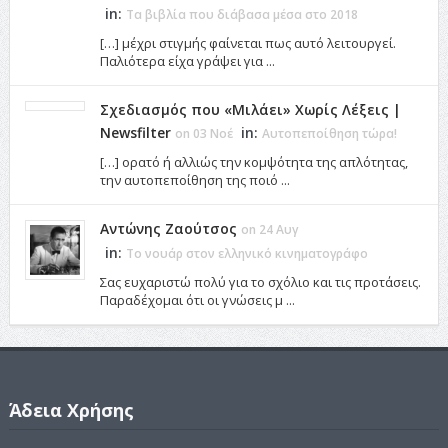
in:
Τα βιβλία που διάβασα μέσα στο 2018
[…] μέχρι στιγμής φαίνεται πως αυτό λειτουργεί.
Παλιότερα είχα γράψει για ...
Σχεδιασμός που «Μιλάει» Χωρίς Λέξεις |
Newsfilter
in:
on 03 Νοέ
Αυτοπεποίθηση τώρα!
[…] ορατό ή αλλιώς την κομψότητα της απλότητας,
την αυτοπεποίθηση της ποιό ...
Αντώνης Ζαούτσος
on 24 Αυγ
in:
Το νουάρ στον ελληνικό κινηματογράφο
Σας ευχαριστώ πολύ για το σχόλιο και τις προτάσεις.
Παραδέχομαι ότι οι γνώσεις μ ...
Άδεια Χρήσης