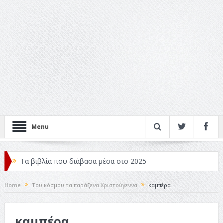
Menu
Τα βιβλία που διάβασα μέσα στο 2025
Κριτικές ταινιών: Ο Ντι Κάπριο και ο Λάνθιμος
Home
Του κόσμου τα παράξενα Χριστούγεννα
καμπέρα
Σχεδιασμός που «Μιλάει» Χωρίς Λέξεις
καμπέρα
Σπιρτόκουτο: η απόλυτη αντισυμβατική καλοκαιρινή