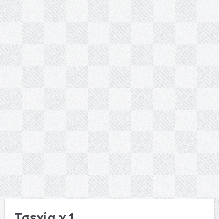
ταινία
Το Top 5 της εβδομάδας #517
Το νουάρ στον ελληνικό κινηματογράφο
Η Φροντίδα Έχει Πολλές Μορφές: Κι Όλες Σε Αφορούν
Τρία Βήματα Μπροστά για Σένα και την Επιχείρησή σου
Όψεις και Απόψεις
Αξίζει άραγε?
Τσεχία χ 1