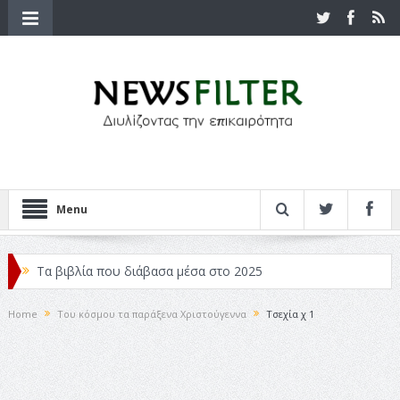
Menu
Τα βιβλία που διάβασα μέσα στο 2025
Κριτικές ταινιών: Ο Ντι Κάπριο και ο Λάνθιμος
Home
Του κόσμου τα παράξενα Χριστούγεννα
Τσεχία χ 1
Σχεδιασμός που «Μιλάει» Χωρίς Λέξεις
Σπιρτόκουτο: η απόλυτη αντισυμβατική καλοκαιρινή