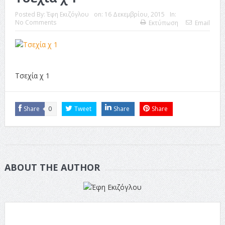
Posted By:
Έφη Εκιζόγλου
on:
16 Δεκεμβρίου, 2015
In:
No Comments
Εκτύπωση
Email
Τσεχία χ 1
Share
0
Tweet
Share
Share
ABOUT THE AUTHOR