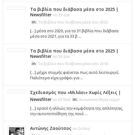
Τα βιβλία που διάβασα μέσα στο 2025 |
Newsfilter
on 29 Δεκ
in:
Τα βιβλία που διάβασα μέσα στο 2022
[…] μέσα στο 2020, για τα 31 βιβλία που διάβασα
μέσα στο 2021, για τα 33 β ...
Τα βιβλία που διάβασα μέσα στο 2025 |
Newsfilter
on 29 Δεκ
in:
Τα βιβλία που διάβασα μέσα στο 2018
[…] μέχρι στιγμής φαίνεται πως αυτό λειτουργεί.
Παλιότερα είχα γράψει για ...
Σχεδιασμός που «Μιλάει» Χωρίς Λέξεις |
Newsfilter
in:
on 03 Νοέ
Αυτοπεποίθηση τώρα!
[…] ορατό ή αλλιώς την κομψότητα της απλότητας,
την αυτοπεποίθηση της ποιό ...
Αντώνης Ζαούτσος
on 24 Αυγ