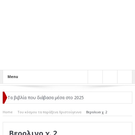
Menu
Τα βιβλία που διάβασα μέσα στο 2025
Κριτικές ταινιών: Ο Ντι Κάπριο και ο Λάνθιμος
Home
Του κόσμου τα παράξενα Χριστούγεννα
Βερολινο χ. 2
Σχεδιασμός που «Μιλάει» Χωρίς Λέξεις
Βερολινο χ. 2
Σπιρτόκουτο: η απόλυτη αντισυμβατική καλοκαιρινή ταινία