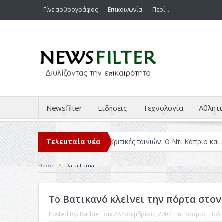
Γίνε αρθρογράφος
Επικοινωνία
Περί…
Newsfilter
Ειδήσεις
Τεχνολογία
Αθλητι
διάβασα μέσα στο 2025
Τελευταία νέα
Κριτικές ταινιών: Ο Ντι Κάπριο και ο Λάν
Home
Dalai Lama
Το Βατικανό κλείνει την πόρτα στον
Posted By:
Barbie
on:
28 Νοεμβρίου, 2007
In:
Κόσμος
,
Πολι