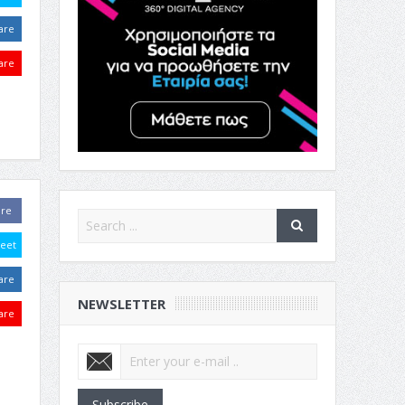
are
are
are
eet
are
NEWSLETTER
are
Subscribe