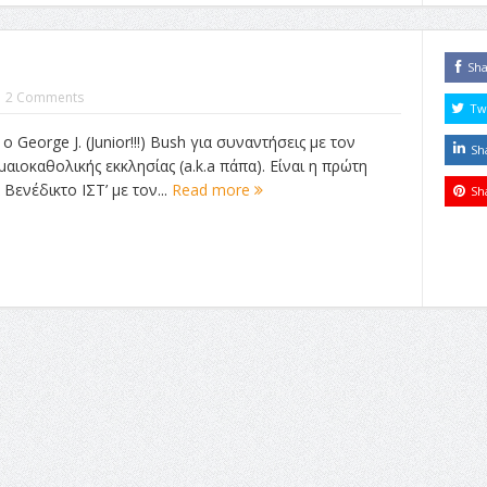
Sh
2 Comments
Tw
 ο George J. (Junior!!!) Bush για συναντήσεις με τον
Sh
ιοκαθολικής εκκλησίας (a.k.a πάπα). Είναι η πρώτη
ενέδικτο ΙΣΤ’ με τον...
Read more
Sh