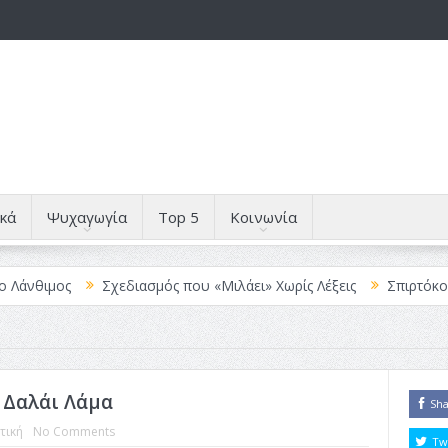
κά
Ψυχαγωγία
Top 5
Κοινωνία
θιμος
Σχεδιασμός που «Μιλάει» Χωρίς Λέξεις
Σπιρτόκουτο: η
 Δαλάι Λάμα
Sh
τική
No Comments
Tw