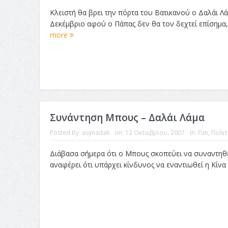
Κλειστή θα βρει την πόρτα του Βατικανού ο Δαλάι Λ
Δεκέμβριο αφού ο Πάπας δεν θα τον δεχτεί επίσημα, 
more
Συνάντηση Μπους – Δαλάι Λάμα
Posted By:
asynadak
on:
12 Οκτωβρίου, 2007
In:
Fun
,
Πολιτ
Διάβασα σήμερα ότι ο Μπους σκοπεύει να συναντηθεί
αναφέρει ότι υπάρχει κίνδυνος να εναντιωθεί η Κίνα 