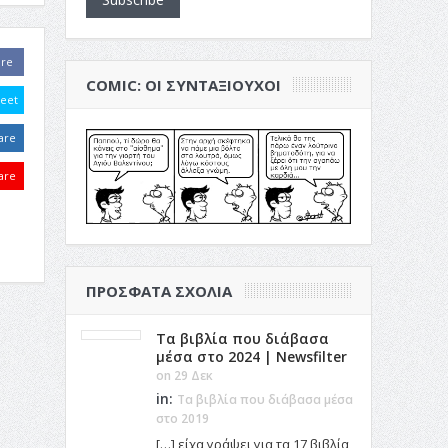
are
COMIC: ΟΙ ΣΥΝΤΑΞΙΟΎΧΟΙ
eet
are
are
ΠΡΌΣΦΑΤΑ ΣΧΌΛΙΑ
Τα βιβλία που διάβασα
μέσα στο 2024 | Newsfilter
on 29 Δεκ
in:
Τα βιβλία που διάβασα μέσα
στο 2019
[…] είχα γράψει για τα 17 βιβλία