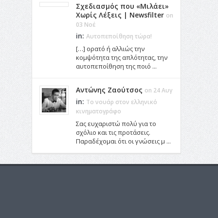
Σχεδιασμός που «Μιλάει»
Χωρίς Λέξεις | Newsfilter
on
03 Νοέ
in:
Αυτοπεποίθηση τώρα!
[…] ορατό ή αλλιώς την
κομψότητα της απλότητας, την
αυτοπεποίθηση της ποιό ...
Αντώνης Ζαούτσος
on 24 Αυγ
in:
Το νουάρ στον ελληνικό
κινηματογράφο
Σας ευχαριστώ πολύ για το
σχόλιο και τις προτάσεις.
Παραδέχομαι ότι οι γνώσεις μ ...