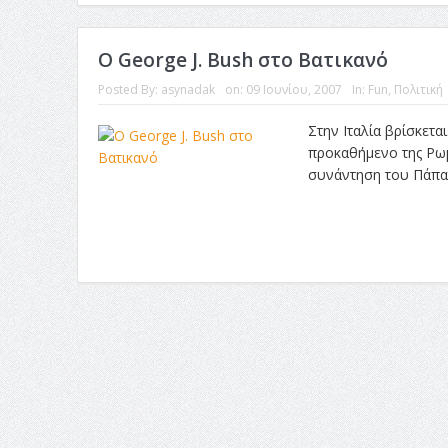
Ο George J. Bush στο Βατικανό
Posted By:
asynadak
on:
09 Ιουνίου, 2007
In:
Fun
,
Πολιτική
Στην Ιταλία βρίσκεται
προκαθήμενο της Ρωμα
συνάντηση του Πάπα Β