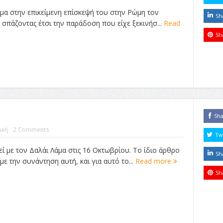
άμα στην επικείμενη επίσκεψή του στην Ρώμη τον
Sh
σπάζοντας έτσι την παράδοση που είχε ξεκινήσ...
Read
Sh
Sh
ική
2 Comments
Tw
 με τον Δαλάι Λάμα στις 16 Οκτωβρίου. Το ίδιο άρθρο
Sh
με την συνάντηση αυτή, και για αυτό το...
Read more
Sh