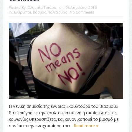
Posted By:
Ολυμπία Τσιάρα
on:
08 Απριλίου, 2016
In:
Άνθρωποι
,
Κόσμος
,
Πολιτισμός
No Comments
Η γενική σημασία της έννοιας «κουλτούρα του βιασμού»
θα περιέγραφε την κουλτούρα εκείνη η οποία εντός της
κοινωνίας υπερασπίζεται και κανονικοποιεί το βιασμό με
συνέπεια την ενοχοποίηση του...
Read more