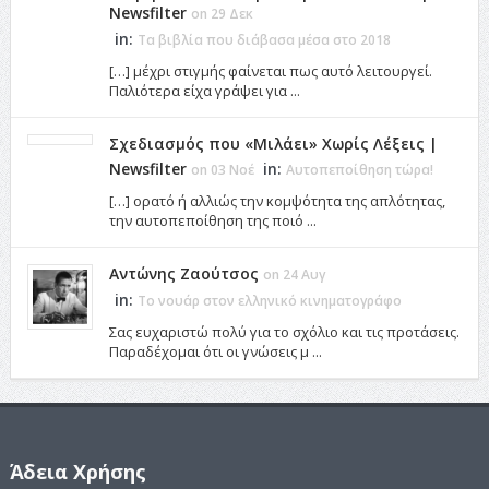
Newsfilter
on 29 Δεκ
in:
Τα βιβλία που διάβασα μέσα στο 2018
[…] μέχρι στιγμής φαίνεται πως αυτό λειτουργεί.
Παλιότερα είχα γράψει για ...
Σχεδιασμός που «Μιλάει» Χωρίς Λέξεις |
Newsfilter
in:
on 03 Νοέ
Αυτοπεποίθηση τώρα!
[…] ορατό ή αλλιώς την κομψότητα της απλότητας,
την αυτοπεποίθηση της ποιό ...
Αντώνης Ζαούτσος
on 24 Αυγ
in:
Το νουάρ στον ελληνικό κινηματογράφο
Σας ευχαριστώ πολύ για το σχόλιο και τις προτάσεις.
Παραδέχομαι ότι οι γνώσεις μ ...
Άδεια Χρήσης