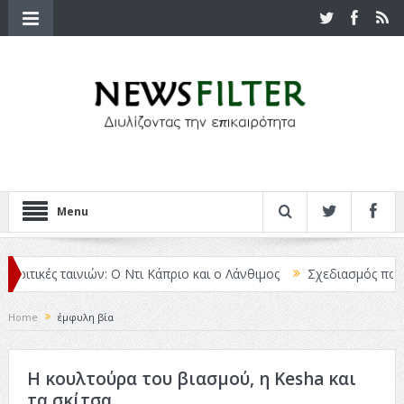
Menu
ριτικές ταινιών: Ο Ντι Κάπριο και ο Λάνθιμος
Σχεδιασμός που «Μι
Home
έμφυλη βία
Η κουλτούρα του βιασμού, η Kesha και
τα σκίτσα..