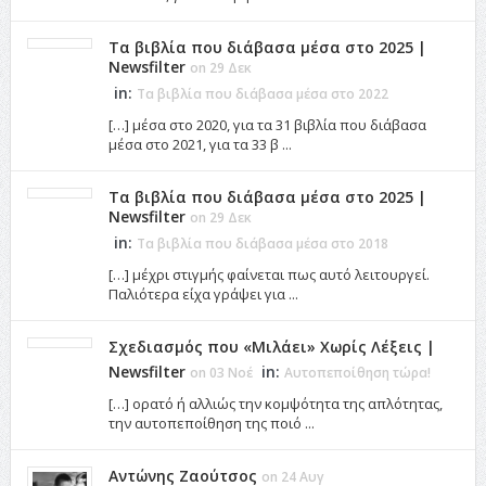
Τα βιβλία που διάβασα μέσα στο 2025 |
Newsfilter
on 29 Δεκ
in:
Τα βιβλία που διάβασα μέσα στο 2022
[…] μέσα στο 2020, για τα 31 βιβλία που διάβασα
μέσα στο 2021, για τα 33 β ...
Τα βιβλία που διάβασα μέσα στο 2025 |
Newsfilter
on 29 Δεκ
in:
Τα βιβλία που διάβασα μέσα στο 2018
[…] μέχρι στιγμής φαίνεται πως αυτό λειτουργεί.
Παλιότερα είχα γράψει για ...
Σχεδιασμός που «Μιλάει» Χωρίς Λέξεις |
Newsfilter
in:
on 03 Νοέ
Αυτοπεποίθηση τώρα!
[…] ορατό ή αλλιώς την κομψότητα της απλότητας,
την αυτοπεποίθηση της ποιό ...
Αντώνης Ζαούτσος
on 24 Αυγ