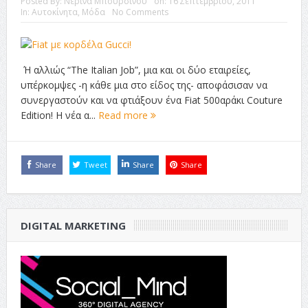
Posted By:
Νερίνα Μπουρσινού
on:
16 Σεπτεμβρίου, 2011
In:
Αυτοκίνητα
,
Μόδα
No Comments
Ή αλλιώς “The Italian Job”, μια και οι δύο εταιρείες,
υπέρκομψες -η κάθε μια στο είδος της- αποφάσισαν να
συνεργαστούν και να φτιάξουν ένα Fiat 500αράκι Couture
Edition! Η νέα α...
Read more
Share
Tweet
Share
Share
DIGITAL MARKETING