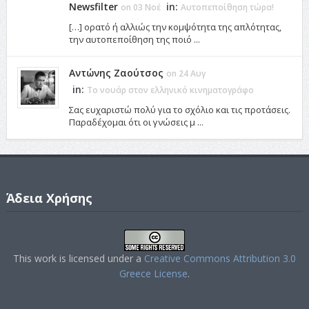
Newsfilter
in:
on 03 Νοέ
Αυτοπεποίθηση τώρα!
[…] ορατό ή αλλιώς την κομψότητα της απλότητας,
την αυτοπεποίθηση της ποιό ...
Αντώνης Ζαούτσος
on 24 Αυγ
in:
Το νουάρ στον ελληνικό κινηματογράφο
Σας ευχαριστώ πολύ για το σχόλιο και τις προτάσεις.
Παραδέχομαι ότι οι γνώσεις μ ...
Άδεια Χρήσης
This work is licensed under a
Creative Commons Attribution 3.0
Greece License
.