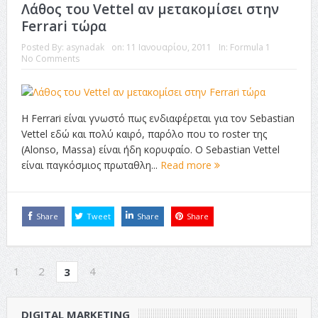
Λάθος του Vettel αν μετακομίσει στην
Ferrari τώρα
Posted By:
asynadak
on:
11 Ιανουαρίου, 2011
In:
Formula 1
No Comments
Η Ferrari είναι γνωστό πως ενδιαφέρεται για τον Sebastian
Vettel εδώ και πολύ καιρό, παρόλο που το roster της
(Alonso, Massa) είναι ήδη κορυφαίο. Ο Sebastian Vettel
είναι παγκόσμιος πρωταθλη...
Read more
Share
Tweet
Share
Share
1
2
4
3
DIGITAL MARKETING