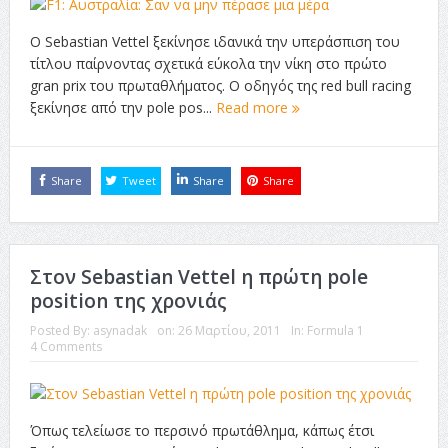
Ο Sebastian Vettel ξεκίνησε ιδανικά την υπεράσπιση του
τίτλου παίρνοντας σχετικά εύκολα την νίκη στο πρώτο
gran prix του πρωταθλήματος. Ο οδηγός της red bull racing
ξεκίνησε από την pole pos...
Read more
Share
Tweet
Share
Share
Στον Sebastian Vettel η πρώτη pole
position της χρονιάς
Posted By:
asynadak
on:
26 Μαρτίου, 2011
In:
Formula 1
4 Comments
Όπως τελείωσε το περσινό πρωτάθλημα, κάπως έτσι