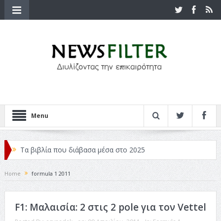
Menu
Τα βιβλία που διάβασα μέσα στο 2025
Κριτικές ταινιών: Ο Ντι Κάπριο και ο Λάνθιμος
Home
formula 1 2011
Σχεδιασμός που «Μιλάει» Χωρίς Λέξεις
F1: Μαλαισία: 2 στις 2 pole για τον Vettel
Σπιρτόκουτο: η απόλυτη αντισυμβατική καλοκαιρινή