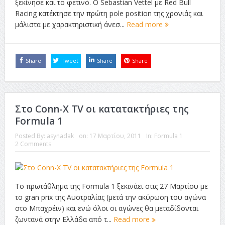
ξεκίνησε και το φετινό. Ο Sebastian Vettel με Red Bull
Racing κατέκτησε την πρώτη pole position της χρονιάς και
μάλιστα με χαρακτηριστική άνεσ...
Read more
Share
Tweet
Share
Share
Στο Conn-X TV οι κατατακτήριες της
Formula 1
Posted By:
asynadak
on:
17 Μαρτίου, 2011
In:
Formula 1
2 Comments
Το πρωτάθλημα της Formula 1 ξεκινάει στις 27 Μαρτίου με
το gran prix της Αυστραλίας (μετά την ακύρωση του αγώνα
στο Μπαχρέιν) και ενώ όλοι οι αγώνες θα μεταδίδονται
ζωντανά στην Ελλάδα από τ...
Read more