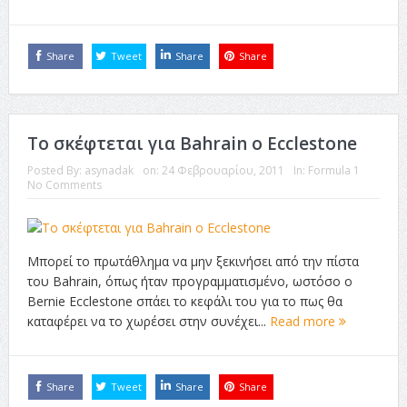
Share
Tweet
Share
Share
Το σκέφτεται για Bahrain ο Ecclestone
Posted By:
asynadak
on:
24 Φεβρουαρίου, 2011
In:
Formula 1
No Comments
Μπορεί το πρωτάθλημα να μην ξεκινήσει από την πίστα
του Bahrain, όπως ήταν προγραμματισμένο, ωστόσο ο
Bernie Ecclestone σπάει το κεφάλι του για το πως θα
καταφέρει να το χωρέσει στην συνέχει...
Read more
Share
Tweet
Share
Share