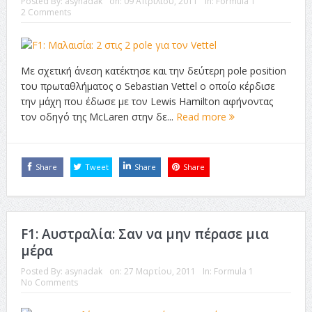
Posted By:
asynadak
on:
09 Απριλίου, 2011
In:
Formula 1
ταινία
2 Comments
Το Top 5 της εβδομάδας #517
Το νουάρ στον ελληνικό κινηματογράφο
Με σχετική άνεση κατέκτησε και την δεύτερη pole position
Η Φροντίδα Έχει Πολλές Μορφές: Κι Όλες Σε Αφορούν
του πρωταθλήματος ο Sebastian Vettel ο οποίο κέρδισε
την μάχη που έδωσε με τον Lewis Hamilton αφήνοντας
Τρία Βήματα Μπροστά για Σένα και την Επιχείρησή σου
τον οδηγό της McLaren στην δε...
Read more
Όψεις και Απόψεις
Αξίζει άραγε?
Share
Tweet
Share
Share
F1: Αυστραλία: Σαν να μην πέρασε μια
μέρα
Posted By:
asynadak
on:
27 Μαρτίου, 2011
In:
Formula 1
No Comments