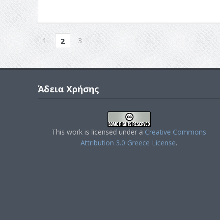
1
3
2
Άδεια Χρήσης
This work is licensed under a
Creative Commons
Attribution 3.0 Greece License
.