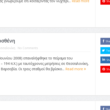
ς γνωρίζουμε ότι κοιτάζοντας τον νυχτερι...
Read more
Sh
οσθένη
Sh
σσαλονίκη
No Comments
Tw
Ιουνίου 2008) επαναλήφθηκε το πείραμα του
Sh
 – 194 π.Χ.) με ταυτόχρονες μετρήσεις σε Θεσσαλονίκη,
αρσοβία. Οι τρεις σταθμοί θα βρίσκο...
Read more
Sh
Sh