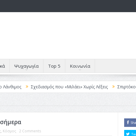
κά
Ψυχαγωγία
Top 5
Κοινωνία
ιμος
Σχεδιασμός που «Μιλάει» Χωρίς Λέξεις
Σπιρτόκουτο: η 
 σήμερα
Sh
ς
,
Κόσμος
2 Comments
Tw