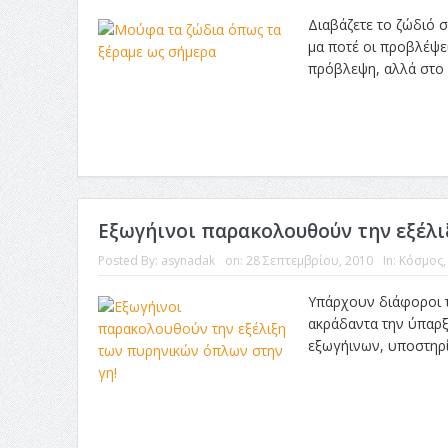
Διαβάζετε το ζώδιό σ
μα ποτέ οι προβλέψε
πρόβλεψη, αλλά στο γ
Εξωγήινοι παρακολουθούν την εξέλι
Posted By:
asynadak
on:
28 Σεπτεμβρίου, 2010
In:
Κόσμος
Υπάρχουν διάφοροι τ
ακράδαντα την ύπαρξ
εξωγήινων, υποστηρί