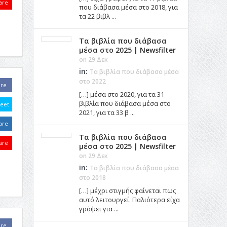
are
που διάβασα μέσα στο 2018, για
τα 22 βιβλ ...
Τα βιβλία που διάβασα
μέσα στο 2025 | Newsfilter
on 29 Δεκ
in:
Τα βιβλία που διάβασα μέσα
στο 2022
are
[…] μέσα στο 2020, για τα 31
βιβλία που διάβασα μέσα στο
eet
2021, για τα 33 β ...
are
Τα βιβλία που διάβασα
are
μέσα στο 2025 | Newsfilter
on 29 Δεκ
in:
Τα βιβλία που διάβασα μέσα
στο 2018
[…] μέχρι στιγμής φαίνεται πως
αυτό λειτουργεί. Παλιότερα είχα
γράψει για ...
are