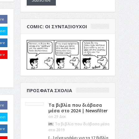
are
COMIC: ΟΙ ΣΥΝΤΑΞΙΟΎΧΟΙ
eet
are
are
ΠΡΌΣΦΑΤΑ ΣΧΌΛΙΑ
Τα βιβλία που διάβασα
are
μέσα στο 2024 | Newsfilter
on 29 Δεκ
eet
in:
Τα βιβλία που διάβασα μέσα
are
στο 2019
[…] είχα γράψει για τα 17 βιβλία