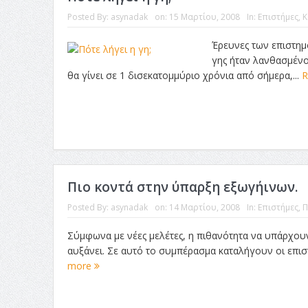
Posted By:
asynadak
on:
15 Μαρτίου, 2008
In:
Επιστήμες
,
Κ
Έρευνες των επιστημό
γης ήταν λανθασμένο
θα γίνει σε 1 δισεκατομμύριο χρόνια από σήμερα,...
R
Πιο κοντά στην ύπαρξη εξωγήινων.
Posted By:
asynadak
on:
14 Μαρτίου, 2008
In:
Επιστήμες
,
Π
Σύμφωνα με νέες μελέτες, η πιθανότητα να υπάρχου
αυξάνει. Σε αυτό το συμπέρασμα καταλήγουν οι επισ
more