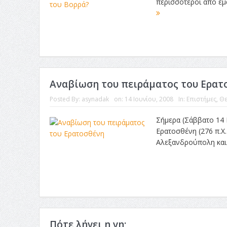
περισσότεροι από εμά
Αναβίωση του πειράματος του Ερατ
Posted By:
asynadak
on:
14 Ιουνίου, 2008
In:
Επιστήμες
,
Θε
Σήμερα (Σάββατο 14 
Ερατοσθένη (276 π.Χ.
Αλεξανδρούπολη και Β
Πότε λήγει η γη;