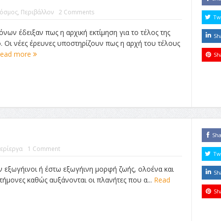
όσμος
,
Περιβάλλον
2 Comments
Tw
νων έδειξαν πως η αρχική εκτίμηση για το τέλος της
Sh
. Οι νέες έρευνες υποστηρίζουν πως η αρχή του τέλους
ead more
Sh
Sh
ερίεργα
1 Comment
Tw
ν εξωγήινοι ή έστω εξωγήινη μορφή ζωής, ολοένα και
Sh
τήμονες καθώς αυξάνονται οι πλανήτες που α...
Read
Sh