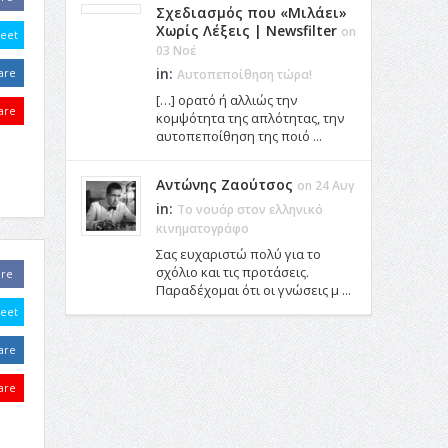
Σχεδιασμός που «Μιλάει»
Χωρίς Λέξεις | Newsfilter
on
eet
03 Νοέ
in:
are
Αυτοπεποίθηση τώρα!
[…] ορατό ή αλλιώς την
are
κομψότητα της απλότητας, την
αυτοπεποίθηση της ποιό ...
Αντώνης Ζαούτσος
on 24 Αυγ
in:
Το νουάρ στον ελληνικό
κινηματογράφο
Σας ευχαριστώ πολύ για το
σχόλιο και τις προτάσεις.
are
Παραδέχομαι ότι οι γνώσεις μ ...
eet
are
are