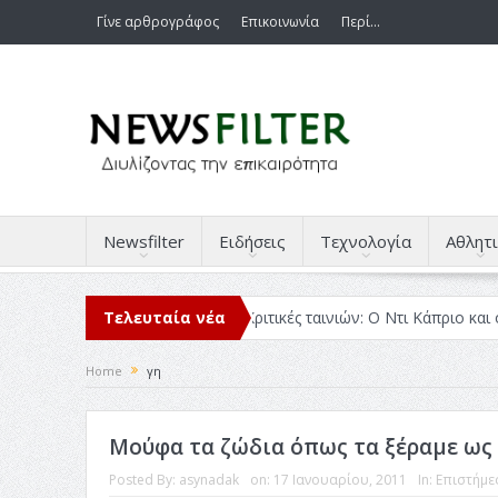
Γίνε αρθρογράφος
Επικοινωνία
Περί…
Newsfilter
Ειδήσεις
Τεχνολογία
Αθλητι
ιάβασα μέσα στο 2025
Τελευταία νέα
Κριτικές ταινιών: Ο Ντι Κάπριο και ο Λάνθ
Home
γη
Μούφα τα ζώδια όπως τα ξέραμε ως
Posted By:
asynadak
on:
17 Ιανουαρίου, 2011
In:
Επιστήμε