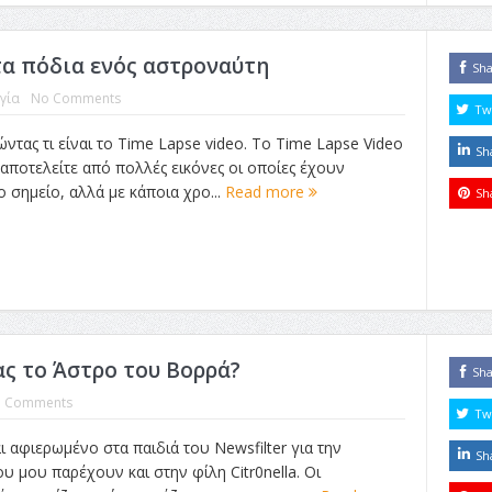
τα πόδια ενός αστροναύτη
Sh
γία
No Comments
Tw
ντας τι είναι το Time Lapse video. Το Time Lapse Video
Sh
 αποτελείτε από πολλές εικόνες οι οποίες έχουν
ο σημείο, αλλά με κάποια χρο...
Read more
Sh
ας το Άστρο του Βορρά?
Sh
3 Comments
Tw
ι αφιερωμένο στα παιδιά του Newsfilter για την
Sh
 μου παρέχουν και στην φίλη Citr0nella. Οι