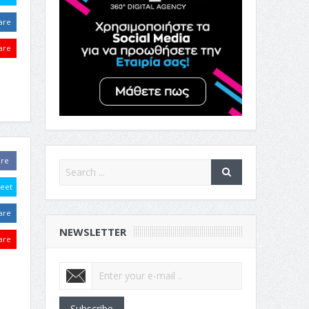
are
are
are
eet
are
NEWSLETTER
are
Subscribe