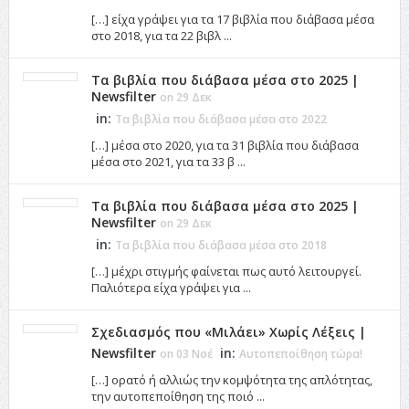
[…] είχα γράψει για τα 17 βιβλία που διάβασα μέσα
στο 2018, για τα 22 βιβλ ...
Τα βιβλία που διάβασα μέσα στο 2025 |
Newsfilter
on 29 Δεκ
in:
Τα βιβλία που διάβασα μέσα στο 2022
[…] μέσα στο 2020, για τα 31 βιβλία που διάβασα
μέσα στο 2021, για τα 33 β ...
Τα βιβλία που διάβασα μέσα στο 2025 |
Newsfilter
on 29 Δεκ
in:
Τα βιβλία που διάβασα μέσα στο 2018
[…] μέχρι στιγμής φαίνεται πως αυτό λειτουργεί.
Παλιότερα είχα γράψει για ...
Σχεδιασμός που «Μιλάει» Χωρίς Λέξεις |
Newsfilter
in:
on 03 Νοέ
Αυτοπεποίθηση τώρα!
[…] ορατό ή αλλιώς την κομψότητα της απλότητας,
την αυτοπεποίθηση της ποιό ...