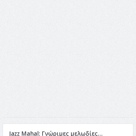
ταινία
Το Top 5 της εβδομάδας #517
Το νουάρ στον ελληνικό κινηματογράφο
Η Φροντίδα Έχει Πολλές Μορφές: Κι Όλες Σε Αφορούν
Τρία Βήματα Μπροστά για Σένα και την Επιχείρησή σου
Όψεις και Απόψεις
Αξίζει άραγε?
Jazz Mahal: Γνώριμες μελωδίες…