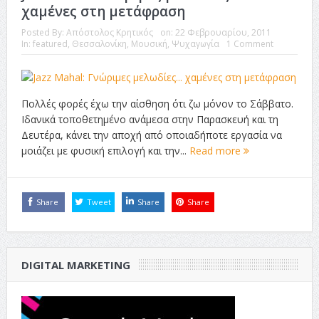
χαμένες στη μετάφραση
Posted By:
Απόστολος Κρητικός
on:
22 Φεβρουαρίου, 2011
In:
featured
,
Θεσσαλονίκη
,
Μουσική
,
Ψυχαγωγία
1 Comment
Πολλές φορές έχω την αίσθηση ότι ζω μόνον το Σάββατο.
Ιδανικά τοποθετημένο ανάμεσα στην Παρασκευή και τη
Δευτέρα, κάνει την αποχή από οποιαδήποτε εργασία να
μοιάζει με φυσική επιλογή και την...
Read more
Share
Tweet
Share
Share
DIGITAL MARKETING