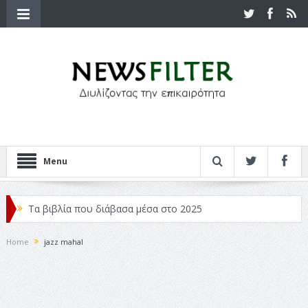
Menu
Τα βιβλία που διάβασα μέσα στο 2025
Κριτικές ταινιών: Ο Ντι Κάπριο και ο Λάνθιμος
Home
jazz mahal
Σχεδιασμός που «Μιλάει» Χωρίς Λέξεις
Σπιρτόκουτο: η απόλυτη αντισυμβατική καλοκαιρινή