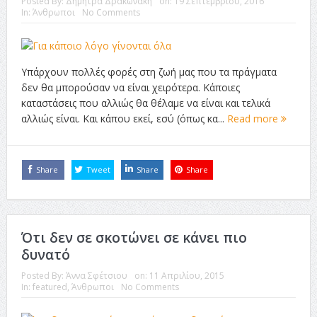
Posted By:
Δήμητρα Δρακωνάκη
on:
19 Σεπτεμβρίου, 2016
ταινία
In:
Άνθρωποι
No Comments
Το Top 5 της εβδομάδας #517
Το νουάρ στον ελληνικό κινηματογράφο
Υπάρχουν πολλές φορές στη ζωή μας που τα πράγματα
Η Φροντίδα Έχει Πολλές Μορφές: Κι Όλες Σε Αφορούν
δεν θα μπορούσαν να είναι χειρότερα. Κάποιες
καταστάσεις που αλλιώς θα θέλαμε να είναι και τελικά
Τρία Βήματα Μπροστά για Σένα και την Επιχείρησή σου
αλλιώς είναι. Και κάπου εκεί, εσύ (όπως κα...
Read more
Όψεις και Απόψεις
Αξίζει άραγε?
Share
Tweet
Share
Share
Ότι δεν σε σκοτώνει σε κάνει πιο
δυνατό
Posted By:
Άννα Σφέτσιου
on:
11 Απριλίου, 2015
In:
featured
,
Άνθρωποι
No Comments