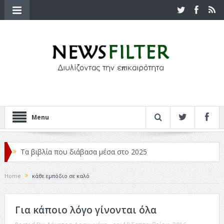
Menu
Τα βιβλία που διάβασα μέσα στο 2025
Κριτικές ταινιών: Ο Ντι Κάπριο και ο Λάνθιμος
Home
κάθε εμπόδιο σε καλό
Σχεδιασμός που «Μιλάει» Χωρίς Λέξεις
Για κάποιο λόγο γίνονται όλα
Σπιρτόκουτο: η απόλυτη αντισυμβατική καλοκαιρινή