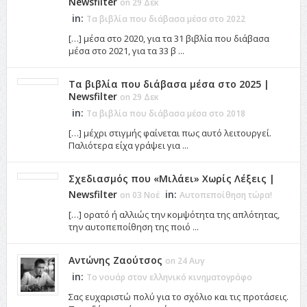
Newsfilter
on 29 Δεκ
in:
Τα βιβλία που διάβασα μέσα στο 2022
[…] μέσα στο 2020, για τα 31 βιβλία που διάβασα
μέσα στο 2021, για τα 33 β ...
Τα βιβλία που διάβασα μέσα στο 2025 |
Newsfilter
on 29 Δεκ
in:
Τα βιβλία που διάβασα μέσα στο 2018
[…] μέχρι στιγμής φαίνεται πως αυτό λειτουργεί.
Παλιότερα είχα γράψει για ...
Σχεδιασμός που «Μιλάει» Χωρίς Λέξεις |
Newsfilter
in:
on 03 Νοέ
Αυτοπεποίθηση τώρα!
[…] ορατό ή αλλιώς την κομψότητα της απλότητας,
την αυτοπεποίθηση της ποιό ...
Αντώνης Ζαούτσος
on 24 Αυγ
in:
Το νουάρ στον ελληνικό κινηματογράφο
Σας ευχαριστώ πολύ για το σχόλιο και τις προτάσεις.