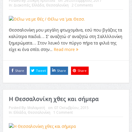
Posted By:
Σιόκρη Χριστίνα
on:
26 Σεπτεμβρίου, 2017
ταινία
In:
Διακοπές
,
Ελλάδα
,
Θεσσαλονίκη
2 Comments
Το Top 5 της εβδομάδας #517
Το νουάρ στον ελληνικό κινηματογράφο
Θεσσαλονίκη μου μεγάλη φτωχομάνα, εσύ που βγάζεις τα
Η Φροντίδα Έχει Πολλές Μορφές: Κι Όλες Σε Αφορούν
καλύτερα παιδιά…. Σ’ αναζητώ σ’ αναζητώ στη Σαλλλλονίκη
ξημερώματα…. Στον λευκό τον πύργο πήρα τα φιλιά της
Τρία Βήματα Μπροστά για Σένα και την Επιχείρησή σου
είχε κι ένα σπίτι στην...
Read more
Όψεις και Απόψεις
Αξίζει άραγε?
Share
Tweet
Share
Share
Η Θεσσαλονίκη χθες και σήμερα
Posted By:
Μαλαματή
on:
07 Οκτωβρίου, 2015
In:
Ελλάδα
,
Θεσσαλονίκη
1 Comment