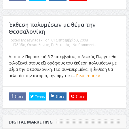
Έκθεση πολυμέσων με θέμα την
Θεσσαλονίκη
Posted By:
asynadak
on:
01 Σεπτεμβρίου, 2008
In:
Ελλάδα
,
Θεσσαλονίκη
,
Πολιτισμός
No Comments
Από την Παρασκευή 5 Σεπτεμβρίου, ο Λευκός Πύργος θα
φιλοξενεί στους έξι ορόφους του έκθεση πολυμέσων με
θέμα την Θεσσαλονίκη. Πιο συγκεκριμένα, η έκθεση θα
μελετάει την ιστορία, την αρχιτεκτ...
Read more
Share
Tweet
Share
Share
DIGITAL MARKETING