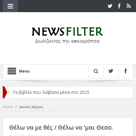
Menu
Τα βιβλία που διάβασα μέσα στο 2025
Κριτικές ταινιών: Ο Ντι Κάπριο και ο Λάνθιμος
Home
λευκός πύργος
Σχεδιασμός που «Μιλάει» Χωρίς Λέξεις
Θέλω να με θές / Θέλω να ‘μαι Θεσσ.
Σπιρτόκουτο: η απόλυτη αντισυμβατική καλοκαιρινή