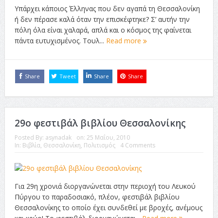
Υπάρχει κάποιος Έλληνας που δεν αγαπά τη Θεσσαλονίκη
ή δεν πέρασε καλά όταν την επισκέφτηκε? Σ’ αυτήν την
πόλη όλα είναι χαλαρά, απλά και ο κόσμος της φαίνεται
πάντα ευτυχισμένος. Τουλ...
Read more
Share
Tweet
Share
Share
29ο φεστιβάλ βιβλίου Θεσσαλονίκης
Posted By:
asynadak
on:
25 Μαΐου, 2010
In:
Βιβλία
,
Θεσσαλονίκη
,
Πολιτισμός
4 Comments
Για 29η χρονιά διοργανώνεται στην περιοχή του Λευκού
Πύργου το παραδοσιακό, πλέον, φεστιβάλ βιβλίου
Θεσσαλονίκης το οποίο έχει συνδεθεί με βροχές, ανέμους