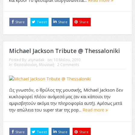
και κρύο! Το φεστιβάλ διοργανώνεται...
Read more
Share
Tweet
Share
Share
Michael Jackson Tribute @ Thessaloniki
Posted By:
asynadak
on:
10 Μαΐου, 2010
In:
Θεσσαλονίκη
,
Μουσική
2 Comments
Ως γνωστόν, ο θρύλος της μουσικής, Michael Jackson δεν
κυκλοφορεί πλέον ανάμεσά μας (αν και κάποιοι την
αμφισβητούν ακόμα την πληροφορία αυτή). Αμέσως μετά
την απώλεια του super star της pop...
Read more
Share
Tweet
Share
Share