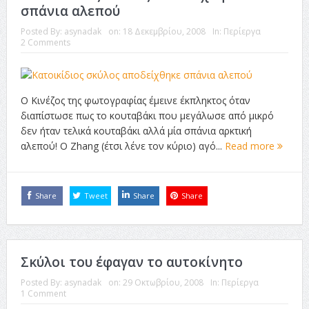
σπάνια αλεπού
ταινία
Posted By:
asynadak
on:
18 Δεκεμβρίου, 2008
In:
Περίεργα
2 Comments
Το Top 5 της εβδομάδας #517
Το νουάρ στον ελληνικό κινηματογράφο
Η Φροντίδα Έχει Πολλές Μορφές: Κι Όλες Σε Αφορούν
Ο Κινέζος της φωτογραφίας έμεινε έκπληκτος όταν
διαπίστωσε πως το κουταβάκι που μεγάλωσε από μικρό
Τρία Βήματα Μπροστά για Σένα και την Επιχείρησή σου
δεν ήταν τελικά κουταβάκι αλλά μία σπάνια αρκτική
αλεπού! Ο Zhang (έτσι λένε τον κύριο) αγό...
Read more
Όψεις και Απόψεις
Αξίζει άραγε?
Share
Tweet
Share
Share
Σκύλοι του έφαγαν το αυτοκίνητο
Posted By:
asynadak
on:
29 Οκτωβρίου, 2008
In:
Περίεργα
1 Comment