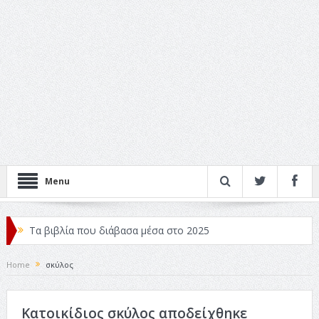
Menu
Τα βιβλία που διάβασα μέσα στο 2025
Κριτικές ταινιών: Ο Ντι Κάπριο και ο Λάνθιμος
Home
σκύλος
Σχεδιασμός που «Μιλάει» Χωρίς Λέξεις
Κατοικίδιος σκύλος αποδείχθηκε
Σπιρτόκουτο: η απόλυτη αντισυμβατική καλοκαιρινή