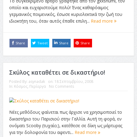
Το συγκεκριμένο άρθρο γράφτηκε από τον gxxshumi, τον
οποίο και ευχαριστούμε πολύ! Ένας καθαρόαιμος
γερμανικός ποιμενικός, έσωσε κυριολεκτικά την ζωή του
ιδιοκτήτη του, όταν αυτός έπαθε επιλη...
Read more
Share
Tweet
Share
Share
Σκύλος καταθέτει σε δικαστήριο!
Posted By:
asynadak
on:
18 Σεπτεμβρίου, 2008
In:
Κόσμος
,
Περίεργα
No Comments
Νέες μεθόδους φαίνεται πως άρχισε να χρησιμοποιεί το
δικαστήριο του Παρισιού στην Γαλλία. Αυτή τη φορά, εν
ονόματι Scooby (τυχαίο;), κατέθεσε σε δίκη ως μάρτυρας
για την δολοφονία του αφεντι...
Read more