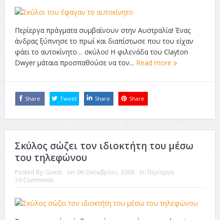
Περίεργα πράγματα συμβαίνουν στην Αυστραλία! Ένας
άνδρας ξύπνησε το πρωί και διαπίστωσε που του είχαν
φάει το αυτοκίνητο… σκύλοι! Η φιλενάδα του Clayton
Dwyer μάταια προσπαθούσε να τον...
Read more
Share
Tweet
Share
Share
Σκύλος σώζει τον ιδιοκτήτη του μέσω
του τηλεφώνου
Posted By:
Guest
on:
06 Οκτωβρίου, 2008
In:
Περίεργα
10 Comments