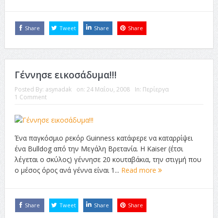
Share
Tweet
Share
Share
Γέννησε εικοσάδυμα!!!
Posted By:
asynadak
on:
24 Μαΐου, 2008
In:
Περίεργα
1 Comment
Ένα παγκόσμιο ρεκόρ Guinness κατάφερε να καταρρίψει
ένα Bulldog από την Μεγάλη Βρετανία. Η Kaiser (έτσι
λέγεται ο σκύλος) γέννησε 20 κουταβάκια, την στιγμή που
ο μέσος όρος ανά γέννα είναι 1...
Read more
Share
Tweet
Share
Share