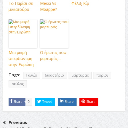
Το Παρίσι σε
Messi Vs
Φέλιξ Κίρ
μινιατούρα
Mbappe?
Μια μικρή
Ο έρωτας που
υπερδύναμη
μαρτυράς…
στην Ευρώπη
Tags:
Γαλλία
δικαστήριο
μάρτυρας
παρίσι
σκύλος
Share
0
Tweet
Share
Share
Previous