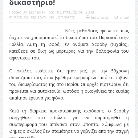
δικαστήριο!
Posted By:
asynadak
on:
18 Σεπτεμβρίου, 2008
In:
Κόσμος
,
Περίεργα
No Comments
Εκτύπωση
Email
Νέες μεθόδους φαίνεται πως
άρχισε να χρησιμοποιεί το δικαστήριο του Παρισιού στην
Γαλλία. Αυτή τη φορά, εν ονόματι Scooby (τυχαίο;),
κατέθεσε σε δίκη ως μάρτυρας για την δολοφονία του
αφεντικού του.
Ο σκύλος εικάζεται ότι ήταν μαζί με την 59χρονη
ιδιοκτήτρια του, όταν βρέθηκε κρεμασμένη από το ταβάνι
του διαμερίσματος της στο Παρίσι. Οι αρχές πιστεύουν ότι
πρόκειται για αυτοκτονία, ωστόσο η οικογένεια της κυρίας
απαίτησε έρευνα για φόνο.
Κατά τη διάρκεια προκαταρκτικής ακρόασης, ο Scooby
οδηγήθηκε στο ειδώλιο για να παρατηρηθεί η
συμπεριφορά του απέναντι στον ύποπτο. Σύμφωνα με
φήμες ο σκύλος δεν σταμάτησε να γαβγίζει από την στιγμή
που τον είδε.