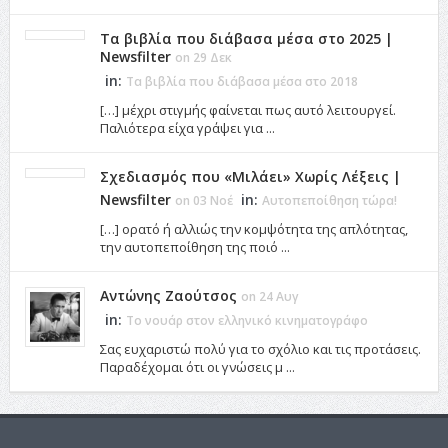
Τα βιβλία που διάβασα μέσα στο 2025 |
Newsfilter
on 29 Δεκ
in:
Τα βιβλία που διάβασα μέσα στο 2018
[…] μέχρι στιγμής φαίνεται πως αυτό λειτουργεί.
Παλιότερα είχα γράψει για ...
Σχεδιασμός που «Μιλάει» Χωρίς Λέξεις |
Newsfilter
in:
on 03 Νοέ
Αυτοπεποίθηση τώρα!
[…] ορατό ή αλλιώς την κομψότητα της απλότητας,
την αυτοπεποίθηση της ποιό ...
Αντώνης Ζαούτσος
on 24 Αυγ
in:
Το νουάρ στον ελληνικό κινηματογράφο
Σας ευχαριστώ πολύ για το σχόλιο και τις προτάσεις.
Παραδέχομαι ότι οι γνώσεις μ ...