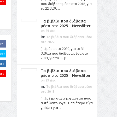
are
που διάβασα μέσα στο 2018, για
τα 22 βιβλ ...
Τα βιβλία που διάβασα
μέσα στο 2025 | Newsfilter
on 29 Δεκ
in:
Τα βιβλία που διάβασα μέσα
στο 2022
are
[…] μέσα στο 2020, για τα 31
βιβλία που διάβασα μέσα στο
eet
2021, για τα 33 β ...
are
Τα βιβλία που διάβασα
are
μέσα στο 2025 | Newsfilter
on 29 Δεκ
in:
Τα βιβλία που διάβασα μέσα
στο 2018
[…] μέχρι στιγμής φαίνεται πως
αυτό λειτουργεί. Παλιότερα είχα
γράψει για ...