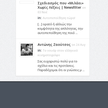
Σχεδιασμός που «Μιλάει»
Χωρίς Λέξεις | Newsfilter
on
03 Νοέ
in:
Αυτοπεποίθηση τώρα!
[…] ορατό ή αλλιώς την
κομψότητα της απλότητας, την
αυτοπεποίθηση της ποιό ...
Αντώνης Ζαούτσος
on 24 Αυγ
in:
Το νουάρ στον ελληνικό
κινηματογράφο
Σας ευχαριστώ πολύ για το
σχόλιο και τις προτάσεις.
Παραδέχομαι ότι οι γνώσεις μ ...