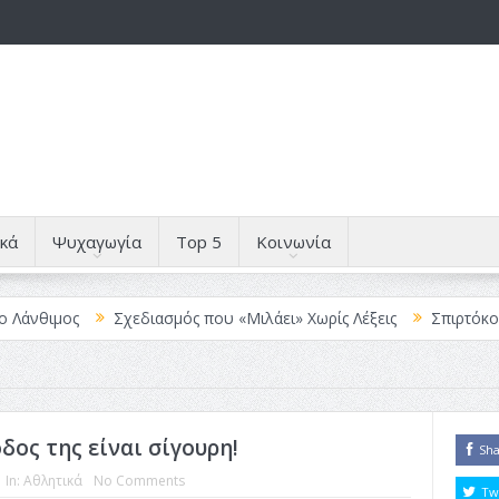
κά
Ψυχαγωγία
Top 5
Κοινωνία
θιμος
Σχεδιασμός που «Μιλάει» Χωρίς Λέξεις
Σπιρτόκουτο: η
δος της είναι σίγουρη!
Sh
In:
Αθλητικά
No Comments
Tw