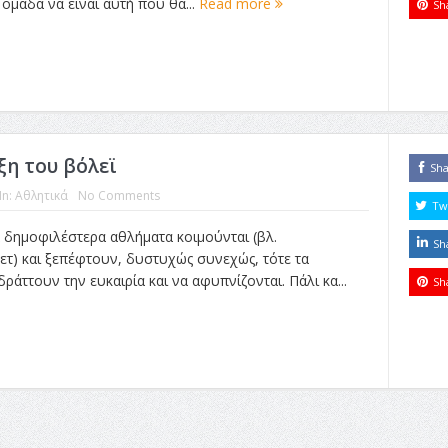
 ομάδα να είναι αυτή που θα...
Read more
Sh
ξη του βόλεϊ
Sh
In:
Αθλητικά
No Comments
Tw
 δημοφιλέστερα αθλήματα κοιμούνται (βλ.
Sh
) και ξεπέφτουν, δυστυχώς συνεχώς, τότε τα
ράττουν την ευκαιρία και να αφυπνίζονται. Πάλι κα...
Sh