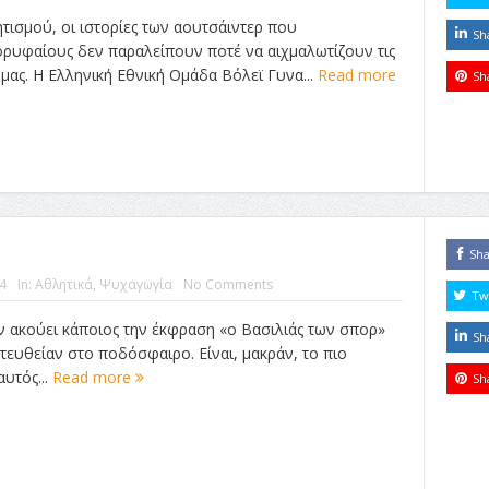
τισμού, οι ιστορίες των αουτσάιντερ που
Sh
ορυφαίους δεν παραλείπουν ποτέ να αιχμαλωτίζουν τις
 μας. Η Ελληνική Εθνική Ομάδα Βόλεϊ Γυνα...
Read more
Sh
Sh
4
In:
Αθλητικά
,
Ψυχαγωγία
No Comments
Tw
ν ακούει κάποιος την έκφραση «ο Βασιλιάς των σπορ»
Sh
τευθείαν στο ποδόσφαιρο. Είναι, μακράν, το πιο
υτός...
Read more
Sh