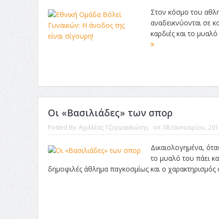
Στον κόσμο του αθλη
αναδεικνύονται σε κ
καρδιές και το μυαλό
Οι «Βασιλιάδες» των σπορ
Posted By:
Αχιλλέας Τζορμακλιώτης
on:
08 Ιανουαρίου, 201
Δικαιολογημένα, ότα
το μυαλό του πάει κα
δημοφιλές άθλημα παγκοσμίως και ο χαρακτηρισμός α