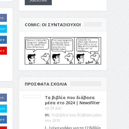
are
COMIC: ΟΙ ΣΥΝΤΑΞΙΟΎΧΟΙ
eet
are
are
ΠΡΌΣΦΑΤΑ ΣΧΌΛΙΑ
Τα βιβλία που διάβασα
are
μέσα στο 2024 | Newsfilter
on 29 Δεκ
eet
in:
Τα βιβλία που διάβασα μέσα
are
στο 2019
[…] είχα γράψει για τα 17 βιβλία