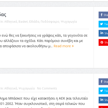
δας
Sh
In:
Αθλητικά
,
Βasket
,
Ελλάδα
,
Ποδόσφαιρο
,
Ψυχαγωγία
Tw
Sh
νώ θες να ξεκινήσεις να γράψεις κάτι, τα γεγονότα σε
υ αλλάζουν τα σχέδια. Κάτι παρόμοιο συνέβη και με
Sh
ερα αποφάσισα να ακολουθήσω μ...
Read more
Sh
In:
Αθλητικά
,
Ψυχαγωγία
No Comments
Tw
ημα Μπάσκετ που είχε κατακτήσει η ΑΕΚ (και τελευταίο
Sh
001-2002. Ήταν συγκλονιστικό, στη σειρά τελικών που