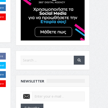
are
are
are
eet
are
NEWSLETTER
are
Subscribe