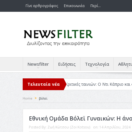
Γίνε αρθρογράφος
Επικοινωνία
Περί…
Newsfilter
Ειδήσεις
Τεχνολογία
Αθλητι
διάβασα μέσα στο 2025
Τελευταία νέα
Κριτικές ταινιών: Ο Ντι Κάπριο και ο Λάν
Home
βόλεϊ
Εθνική Ομάδα Βόλεϊ Γυναικών: Η άνο
Posted By:
Ζωή Κώτσου (Zoi Kotsou)
on:
14 Απριλίου, 2024