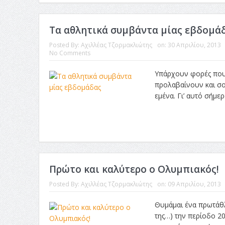
Τα αθλητικά συμβάντα μίας εβδομά
Posted By:
Αχιλλέας Τζορμακλιώτης
on:
30 Απριλίου, 2013
No Comments
Υπάρχουν φορές που ε
προλαβαίνουν και σο
εμένα. Γι’ αυτό σήμ
Πρώτο και καλύτερο ο Ολυμπιακός!
Posted By:
Αχιλλέας Τζορμακλιώτης
on:
09 Απριλίου, 2013
Θυμάμαι ένα πρωτάθλ
της…) την περίοδο 2