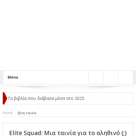
Menu
Τα βιβλία που διάβασα μέσα στο 2025
Κριτικές ταινιών: Ο Ντι Κάπριο και ο Λάνθιμος
Home
ξένη ταινία
Σχεδιασμός που «Μιλάει» Χωρίς Λέξεις
Elite Squad: Μια ταινία για το αληθινό (;)
Σπιρτόκουτο: η απόλυτη αντισυμβατική καλοκαιρινή ταινία