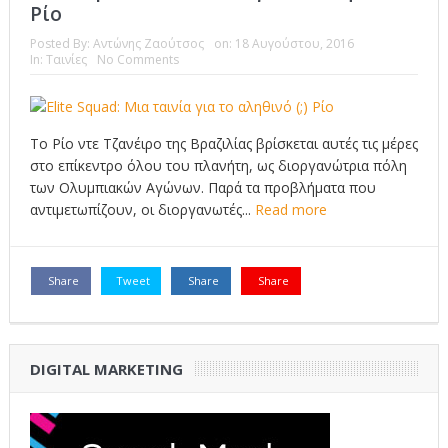
Ρίο
Το Top 5 της εβδομάδας #517
Posted By:
Αντώνης Ζαούτσος
on:
18 Αυγούστου, 2016
In:
Ταινίες
No Comments
Το νουάρ στον ελληνικό κινηματογράφο
Η Φροντίδα Έχει Πολλές Μορφές: Κι Όλες Σε Αφορούν
Τρία Βήματα Μπροστά για Σένα και την Επιχείρησή σου
Το Ρίο ντε Τζανέιρο της Βραζιλίας βρίσκεται αυτές τις μέρες
στο επίκεντρο όλου του πλανήτη, ως διοργανώτρια πόλη
Όψεις και Απόψεις
Αξίζει άραγε?
των Ολυμπιακών Αγώνων. Παρά τα προβλήματα που
αντιμετωπίζουν, οι διοργανωτές...
Read more
Share
Tweet
Share
Share
DIGITAL MARKETING