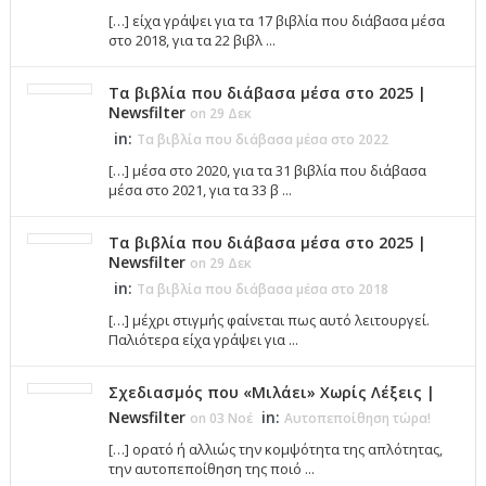
[…] είχα γράψει για τα 17 βιβλία που διάβασα μέσα
στο 2018, για τα 22 βιβλ ...
Τα βιβλία που διάβασα μέσα στο 2025 |
Newsfilter
on 29 Δεκ
in:
Τα βιβλία που διάβασα μέσα στο 2022
[…] μέσα στο 2020, για τα 31 βιβλία που διάβασα
μέσα στο 2021, για τα 33 β ...
Τα βιβλία που διάβασα μέσα στο 2025 |
Newsfilter
on 29 Δεκ
in:
Τα βιβλία που διάβασα μέσα στο 2018
[…] μέχρι στιγμής φαίνεται πως αυτό λειτουργεί.
Παλιότερα είχα γράψει για ...
Σχεδιασμός που «Μιλάει» Χωρίς Λέξεις |
Newsfilter
in:
on 03 Νοέ
Αυτοπεποίθηση τώρα!
[…] ορατό ή αλλιώς την κομψότητα της απλότητας,
την αυτοπεποίθηση της ποιό ...