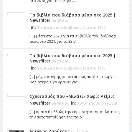
στο 2018, για τα 22 βιβλ ...
Τα βιβλία που διάβασα μέσα στο 2025 |
Newsfilter
on 29 Δεκ
in:
Τα βιβλία που διάβασα μέσα στο 2022
[…] μέσα στο 2020, για τα 31 βιβλία που διάβασα
μέσα στο 2021, για τα 33 β ...
Τα βιβλία που διάβασα μέσα στο 2025 |
Newsfilter
on 29 Δεκ
in:
Τα βιβλία που διάβασα μέσα στο 2018
[…] μέχρι στιγμής φαίνεται πως αυτό λειτουργεί.
Παλιότερα είχα γράψει για ...
Σχεδιασμός που «Μιλάει» Χωρίς Λέξεις |
Newsfilter
in:
on 03 Νοέ
Αυτοπεποίθηση τώρα!
[…] ορατό ή αλλιώς την κομψότητα της απλότητας,
την αυτοπεποίθηση της ποιό ...
Αντώνης Ζαούτσος
on 24 Αυγ