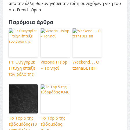
από την άλλη θα κυνηγήσει την τρίτη συνεχόμενη νίκη του
στο French Open.
Παρόμοια άρθρα
F1: Ουγγαρία:
Victoria Hislop
Weekend. . . O
Η τύχη έπαιξε
– Το νησί
tzanaBETis!!!
τον ρόλο της
Το Top 5 της
Το Top 5 της
εβδομάδας (10
εβδομάδας