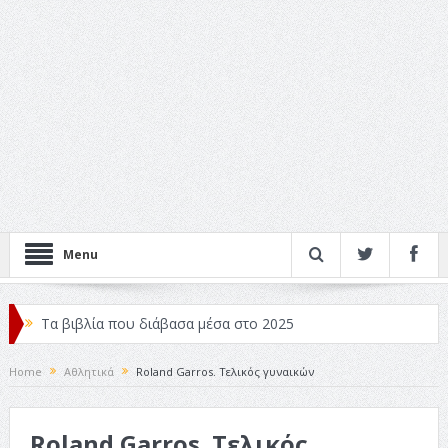
Menu
Τα βιβλία που διάβασα μέσα στο 2025
Κριτικές ταινιών: Ο Ντι Κάπριο και ο Λάνθιμος
Home
Αθλητικά
Roland Garros. Τελικός γυναικών
Σχεδιασμός που «Μιλάει» Χωρίς Λέξεις
Roland Garros. Τελικός
Σπιρτόκουτο: η απόλυτη αντισυμβατική καλοκαιρινή