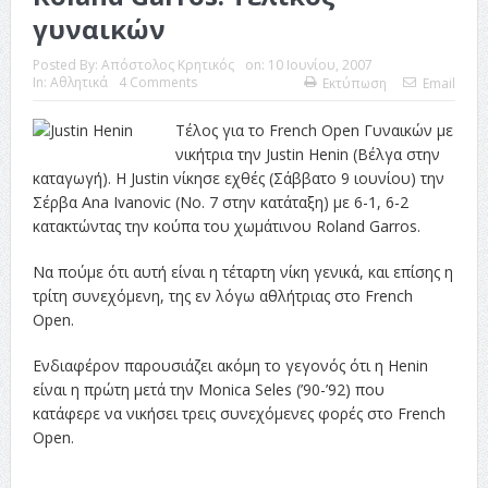
γυναικών
ταινία
Posted By:
Απόστολος Κρητικός
on:
10 Ιουνίου, 2007
Το Top 5 της εβδομάδας #517
In:
Αθλητικά
4 Comments
Εκτύπωση
Email
Το νουάρ στον ελληνικό κινηματογράφο
Τέλος για το French Open Γυναικών με
νικήτρια την Justin Henin (Βέλγα στην
Η Φροντίδα Έχει Πολλές Μορφές: Κι Όλες Σε Αφορούν
καταγωγή). H Justin νίκησε εχθές (Σάββατο 9 ιουνίου) την
Τρία Βήματα Μπροστά για Σένα και την Επιχείρησή σου
Σέρβα Ana Ivanovic (Νο. 7 στην κατάταξη) με 6-1, 6-2
κατακτώντας την κούπα του χωμάτινου Roland Garros.
Όψεις και Απόψεις
Αξίζει άραγε?
Να πούμε ότι αυτή είναι η τέταρτη νίκη γενικά, και επίσης η
τρίτη συνεχόμενη, της εν λόγω αθλήτριας στο French
Open.
Ενδιαφέρον παρουσιάζει ακόμη το γεγονός ότι η Henin
είναι η πρώτη μετά την Monica Seles (’90-’92) που
κατάφερε να νικήσει τρεις συνεχόμενες φορές στο French
Open.