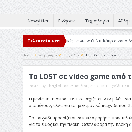
Newsfilter
Ειδήσεις
Τεχνολογία
Αθλητι
μέσα στο 2025
Τελευταία νέα
Κριτικές ταινιών: Ο Ντι Κάπριο και ο Λάνθιμος
Home
Ψυχαγωγία
Παιχνίδια
Το LOST σε video game από τ
Το LOST σε video game από τ
Posted By:
chzigkol
on:
29 Ιουλίου, 2007
In:
Παιχνίδια
,
Υπο
Η μανία με τη σειρά LOST συνεχίζεται! Δεν μιλάω γι
απομένουν, αλλά για το ηλεκτρονικό παιχνίδι που βρί
Το παιχνίδι προορίζεται να κυκλοφορήσει πριν τελι
για το είδος και την πλοκή. Όσον αφορά την πλοκή δε