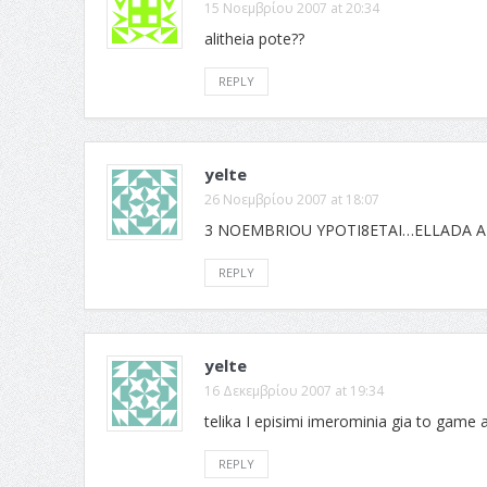
15 Νοεμβρίου 2007 at 20:34
alitheia pote??
REPLY
yelte
26 Νοεμβρίου 2007 at 18:07
3 NOEMBRIOU YPOTI8ETAI…ELLADA 
REPLY
yelte
16 Δεκεμβρίου 2007 at 19:34
telika I episimi imerominia gia to game a
REPLY