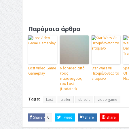
Παρόμοια άρθρα
Lost Video Game
Νέο video από
Star Wars VII:
Spa
Gameplay
τους
Περιμένοντας το
Of 
παραγωγούς
επόμενο
Νέο
του Lost
(Updated)
Tags:
Lost
trailer
ubisoft
video-game
Share
0
Tweet
Share
Share