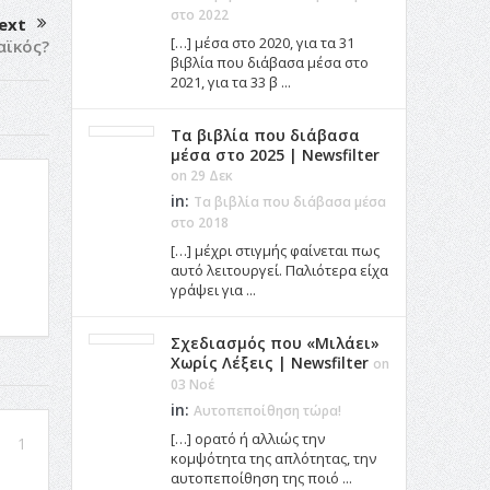
στο 2022
ext
[…] μέσα στο 2020, για τα 31
αϊκός?
βιβλία που διάβασα μέσα στο
2021, για τα 33 β ...
Τα βιβλία που διάβασα
μέσα στο 2025 | Newsfilter
on 29 Δεκ
in:
Τα βιβλία που διάβασα μέσα
στο 2018
[…] μέχρι στιγμής φαίνεται πως
αυτό λειτουργεί. Παλιότερα είχα
γράψει για ...
Σχεδιασμός που «Μιλάει»
Χωρίς Λέξεις | Newsfilter
on
03 Νοέ
in:
Αυτοπεποίθηση τώρα!
[…] ορατό ή αλλιώς την
1
κομψότητα της απλότητας, την
αυτοπεποίθηση της ποιό ...