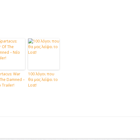
rtacus: War
100 λόγοι που
The Damned –
θα μας λείψει το
 Trailer!
Lost!