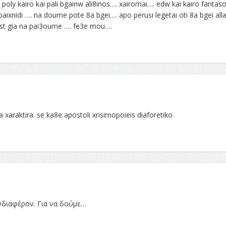
o poly kairo kai pali bgainw ali8inos…. xairomai…. edw kai kairo fantas
 paixnidi …. na doume pote 8a bgei…. apo perusi legetai oti 8a bgei all
ost gia na pai3oume …. fe3e mou….
xaraktira. se ka8e apostoli xrisimopoieis diaforetiko
νδιαφέρον. Για να δούμε…