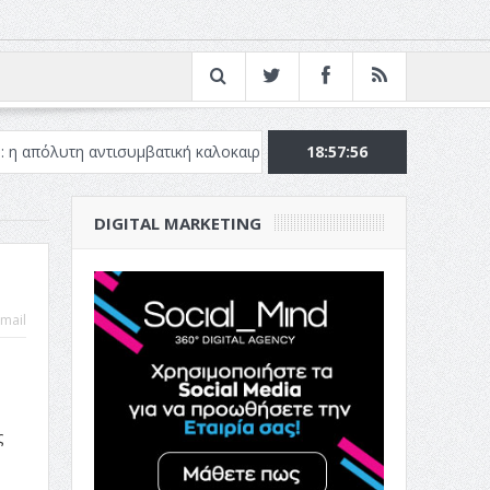
αντισυμβατική καλοκαιρινή ταινία
Το Top 5 της εβδομάδας #51
18:57:57
DIGITAL MARKETING
mail
ς