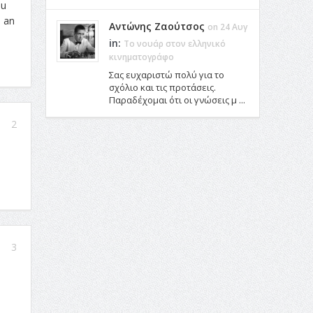
ou
a an
Αντώνης Ζαούτσος
on 24 Αυγ
in:
Το νουάρ στον ελληνικό
κινηματογράφο
Σας ευχαριστώ πολύ για το
σχόλιο και τις προτάσεις.
Παραδέχομαι ότι οι γνώσεις μ ...
2
3