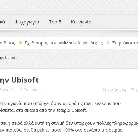
κά
Ψυχαγωγία
Top 5
Κοινωνία
Σχεδιασμός που «Μιλάει» Χωρίς Λέξεις
Σπιρτόκουτο: η απόλυτη 
ην Ubisoft
ην Ubisoft
λογιστές
13 Comments
Εκτύπωση
E
α την αγωνία που υπάρχει όσον αφορά τις τρεις seasons που
σκεται στα σκαριά από την εταιρία Ubisoft.
ώσει η σειρά αλλά αυτή τη στιγμή δεν υπάρχουν πολλές πληροφορίε
ν πιστεύω ότι θα μείνει πιστό 100% στο σενάριο της σειράς.