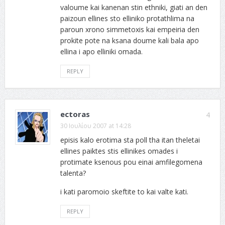
valoume kai kanenan stin ethniki, giati an den
paizoun ellines sto elliniko protathlima na
paroun xrono simmetoxis kai empeiria den
prokite pote na ksana doume kali bala apo
ellina i apo elliniki omada.
REPLY
ectoras
4
30 Ιουλίου 2007 at 14:28
episis kalo erotima sta poll tha itan theletai
ellines paiktes stis ellinikes omades i
protimate ksenous pou einai amfilegomena
talenta?
i kati paromoio skeftite to kai valte kati.
REPLY