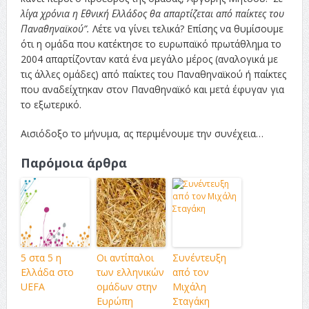
λίγα χρόνια η Εθνική Ελλάδος θα απαρτίζεται από παίκτες του
Παναθηναϊκού”.
Λέτε να γίνει τελικά? Επίσης να θυμίσουμε
ότι η ομάδα που κατέκτησε το ευρωπαϊκό πρωτάθλημα το
2004 απαρτίζονταν κατά ένα μεγάλο μέρος (αναλογικά με
τις άλλες ομάδες) από παίκτες του Παναθηναϊκού ή παίκτες
που αναδείχτηκαν στον Παναθηναϊκό και μετά έφυγαν για
το εξωτερικό.
Αισιόδοξο το μήνυμα, ας περιμένουμε την συνέχεια…
Παρόμοια άρθρα
5 στα 5 η
Οι αντίπαλοι
Συνέντευξη
Ελλάδα στο
των ελληνικών
από τον
UEFA
ομάδων στην
Μιχάλη
Ευρώπη
Σταγάκη