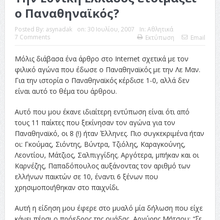
ο Παναθηναϊκός?
Posted By:
asynadak
on:
30 Ιουλίου, 2007
In:
Αθλητικά
7 Comments
Εκτύπωση
Email
Μόλις διάβασα ένα άρθρο στο Internet σχετικά με τον
φιλικό αγώνα που έδωσε ο Παναθηναϊκός με την Λε Μαν.
Για την ιστορία ο Παναθηναϊκός κέρδισε 1-0, αλλά δεν
είναι αυτό το θέμα του άρθρου.
Αυτό που μου έκανε ιδιαίτερη εντύπωση είναι ότι από
τους 11 παίκτες που ξεκίνησαν τον αγώνα για τον
Παναθηναϊκό, οι 8 (!) ήταν Έλληνες. Πιο συγκεκριμένα ήταν
οι: Γκούμας, Σιόντης, Βύντρα, Τζιόλης, Καραγκούνης,
Λεοντίου, Μάτζιος, Σαλπιγγίδης. Αργότερα, μπήκαν και οι
Καρνέζης, Παπαδόπουλος αυξάνοντας τον αριθμό των
ελλήνων παικτών σε 10, έναντι 6 ξένων που
χρησιμοποιήθηκαν στο παιχνίδι.
Αυτή η είδηση μου έφερε στο μυαλό μία δήλωση που είχε
κάνει πέρσι ο πρόεδρος της ομάδας, Αργύρης Μήτσου:
“Σε