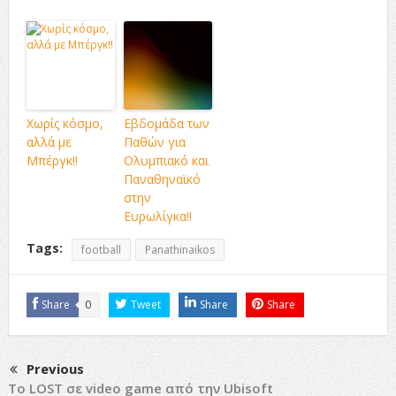
Χωρίς κόσμο,
Εβδομάδα των
αλλά με
Παθών για
Μπέργκ!!
Ολυμπιακό και
Παναθηναϊκό
στην
Ευρωλίγκα!!
Tags:
football
Panathinaikos
Share
0
Tweet
Share
Share
Previous
Το LOST σε video game από την Ubisoft