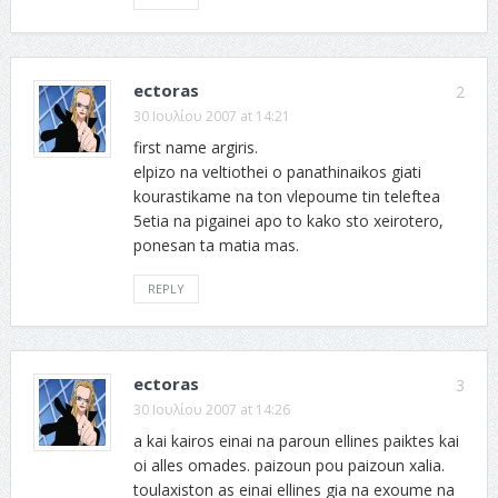
ectoras
2
30 Ιουλίου 2007 at 14:21
first name argiris.
elpizo na veltiothei o panathinaikos giati
kourastikame na ton vlepoume tin teleftea
5etia na pigainei apo to kako sto xeirotero,
ponesan ta matia mas.
REPLY
ectoras
3
30 Ιουλίου 2007 at 14:26
a kai kairos einai na paroun ellines paiktes kai
oi alles omades. paizoun pou paizoun xalia.
toulaxiston as einai ellines gia na exoume na