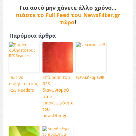
Για αυτό μην χάνετε άλλο χρόνο…
πιάστε το Full Feed του NewsFilter.gr
τώρα
!
Παρόμοια άρθρα
Πως να
Επίδραση του
Νενικήκαμεν!!!
αυξήσετε τους
RSS
RSS Readers
διαγωνισμού
στην
επισκεψιμότητα
του
newsfilter.gr