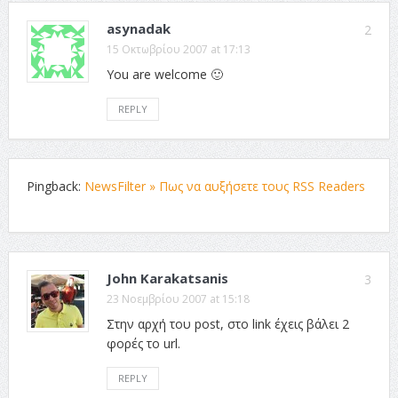
asynadak
2
15 Οκτωβρίου 2007 at 17:13
You are welcome 🙂
REPLY
Pingback:
NewsFilter » Πως να αυξήσετε τους RSS Readers
John Karakatsanis
3
23 Νοεμβρίου 2007 at 15:18
Στην αρχή του post, στο link έχεις βάλει 2
φορές το url.
REPLY