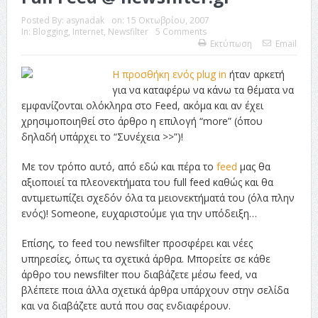
ταινία
Posted By:
asynadak
on:
15 Οκτωβρίου, 2007
In:
Blogging
,
Internet
,
Newsfilter
5 Comments
Εκτύπωση
Email
Το Top 5 της εβδομάδας #517
Το νουάρ στον ελληνικό κινηματογράφο
Η προσθήκη ενός plug in
ήταν αρκετή
για να καταφέρω να κάνω τα θέματα να
Η Φροντίδα Έχει Πολλές Μορφές: Κι Όλες Σε Αφορούν
εμφανίζονται ολόκληρα στο Feed, ακόμα και αν έχει
χρησιμοποιηθεί στο άρθρο η επιλογή “more” (όπου
Τρία Βήματα Μπροστά για Σένα και την Επιχείρησή σου
δηλαδή υπάρχει το “Συνέχεια >>”)!
Όψεις και Απόψεις
Αξίζει άραγε?
Με τον τρόπο αυτό, από εδώ και πέρα το
feed
μας θα
αξιοποιεί τα πλεονεκτήματα του full feed καθώς και θα
αντιμετωπίζει σχεδόν όλα τα μειονεκτήματά του (όλα πλην
ενός)! Someone, ευχαριστούμε για την υπόδειξη…
Επίσης, το feed του newsfilter προσφέρει και νέες
υπηρεσίες, όπως τα σχετικά άρθρα. Μπορείτε σε κάθε
άρθρο του newsfilter που διαβάζετε μέσω feed, να
βλέπετε ποια άλλα σχετικά άρθρα υπάρχουν στην σελίδα
και να διαβάζετε αυτά που σας ενδιαφέρουν.