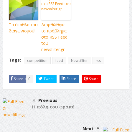
Τα έπαθλα του
Διορθώθηκε
διαγωνισμού!
το πρόβλημα
στο RSS Feed
του
newsfilter.gr
Tags:
competition
feed
Newsfilter
rss
Share
0
Tweet
Share
Share
Previous
Η πόλη του φραπέ
Next