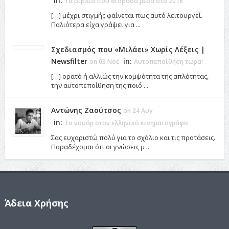
in:
Τα βιβλία που διάβασα μέσα στο 2018
[…] μέχρι στιγμής φαίνεται πως αυτό λειτουργεί.
Παλιότερα είχα γράψει για ...
Σχεδιασμός που «Μιλάει» Χωρίς Λέξεις |
Newsfilter
in:
on 03 Νοέ
Αυτοπεποίθηση τώρα!
[…] ορατό ή αλλιώς την κομψότητα της απλότητας,
την αυτοπεποίθηση της ποιό ...
Αντώνης Ζαούτσος
on 24 Αυγ
in:
Το νουάρ στον ελληνικό κινηματογράφο
Σας ευχαριστώ πολύ για το σχόλιο και τις προτάσεις.
Παραδέχομαι ότι οι γνώσεις μ ...
Άδεια Χρήσης