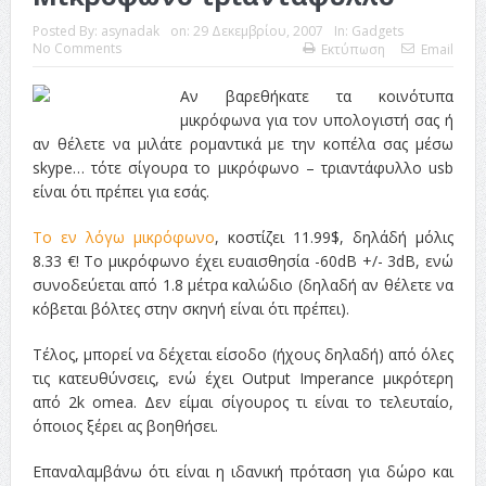
Posted By:
asynadak
on:
29 Δεκεμβρίου, 2007
In:
Gadgets
No Comments
Εκτύπωση
Email
Αν βαρεθήκατε τα κοινότυπα
μικρόφωνα για τον υπολογιστή σας ή
αν θέλετε να μιλάτε ρομαντικά με την κοπέλα σας μέσω
skype… τότε σίγουρα το μικρόφωνο – τριαντάφυλλο usb
είναι ότι πρέπει για εσάς.
Το εν λόγω μικρόφωνο
, κοστίζει 11.99$, δηλάδή μόλις
8.33 €! Το μικρόφωνο έχει ευαισθησία -60dB +/- 3dB, ενώ
συνοδεύεται από 1.8 μέτρα καλώδιο (δηλαδή αν θέλετε να
κόβεται βόλτες στην σκηνή είναι ότι πρέπει).
Τέλος, μπορεί να δέχεται είσοδο (ήχους δηλαδή) από όλες
τις κατευθύνσεις, ενώ έχει Output Imperance μικρότερη
από 2k omea. Δεν είμαι σίγουρος τι είναι το τελευταίο,
όποιος ξέρει ας βοηθήσει.
Επαναλαμβάνω ότι είναι η ιδανική πρόταση για δώρο και