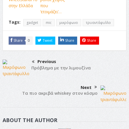
στην Ελλάδα
που
‘ετοιμάζει’…
Tags:
gadget
mic
μικρόφωνο
τρυαντάφυλλο
Share
0
Tweet
Share
Share
Previous
Πρόβλημα με την λιμουζίνα
Next
Τα πιο ακριβά whiskey στον κόσμο
ABOUT THE AUTHOR