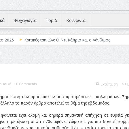
κά
Ψυχαγωγία
Top 5
Κοινωνία
το 2025
Κριτικές ταινιών: Ο Ντι Κάπριο και ο Λάνθιμος
 Λέξεις
Σπιρτόκουτο: η απόλυτη αντισυμβατική καλοκαιρινή ται
Το νουάρ στον ελληνικό κινηματογράφο
ές: Κι Όλες Σε Αφορούν
Τρία Βήματα Μπροστά για Σένα και τη
άραγε?
ουσική
10 Comments
Εκτύπωση
E
 δημοσίευση των προσωπικών μου προτιμήσεων – κολλημάτων. Σή
άλληλα το παρόν άρθρο αποτελεί το θέμα της εβδομάδας.
φαίνεται έχει ακόμη και σήμερα σημαντική απήχηση σε ευρεία γ
ηλα η μετάβαση από τα 70s αφήνει χώρο και για πιο δυνατά κομμά
 συνδυάζουν χορευτικούς ρυθμούς, light – rock στοιχεία και σίγ