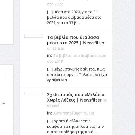
στο 2022
[…] μέσα στο 2020, για τα 31
βιβλία που διάβασα μέσα στο
2021, για τα 33 β ...
Τα βιβλία που διάβασα
μέσα στο 2025 | Newsfilter
on 29 Δεκ
in:
Τα βιβλία που διάβασα μέσα
στο 2018
[…] μέχρι στιγμής φαίνεται πως
1
αυτό λειτουργεί. Παλιότερα είχα
γράψει για ...
Σχεδιασμός που «Μιλάει»
Χωρίς Λέξεις | Newsfilter
on
n….
03 Νοέ
in:
Αυτοπεποίθηση τώρα!
[…] ορατό ή αλλιώς την
κομψότητα της απλότητας, την
αυτοπεποίθηση της ποιό ...