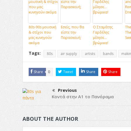
80s-90s μουσική
Εσείς, που θα
Ο Σταμάτης
The
& στίχοι που
είστε την
Γαρδέλης
The
μας κυνηγούν
Παρασκευή;
μίλησε…
Swe
ακόμα
βρώμικα!
Tags:
80s
air supply
artists
bands
makin
Share
0
Tweet
Share
Share
Previous
Κοντά στην Α1 το Πανόραμα
ABOUT THE AUTHOR