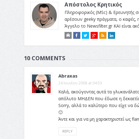
Απόστολος Κρητικός
Πληροφορικός (MSc) & Ερευνητής σε
αρέσουν geeky πράγματα, ο καφές, η
Άγγελο το Newsfilter.gr ΚΑΙ είναι α
10 COMMENTS
Abraxas
24 Ιουνίου 2008 at 04:53
Καλά, ακούγοντας αυτά τα γλυκανάλατα
απόλυτο ΜΗΔΕΝ που έδωσε η δεκαετία 
Sorry, αλλά το καλύτερο που είχε να δ
🙂
Άντε και για να μη χαρακτηριστεί ως fl
REPLY