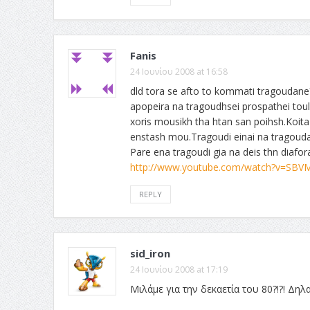
Fanis
24 Ιουνίου 2008 at 16:58
dld tora se afto to kommati tragoudane
apopeira na tragoudhsei prospathei toul
xoris mousikh tha htan san poihsh.Koita o
enstash mou.Tragoudi einai na tragoudas
Pare ena tragoudi gia na deis thn diafor
http://www.youtube.com/watch?v=SB
REPLY
sid_iron
24 Ιουνίου 2008 at 17:19
Μιλάμε για την δεκαετία του 80?!?! Δηλ