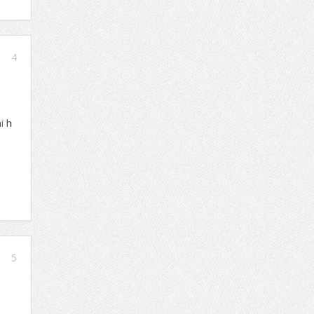
4
i h
5