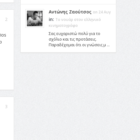
Αντώνης Ζαούτσος
on 24 Αυγ
2
in:
Το νουάρ στον ελληνικό
κινηματογράφο
Σας ευχαριστώ πολύ για το
ios
σχόλιο και τις προτάσεις.
p
Παραδέχομαι ότι οι γνώσεις μ ...
3