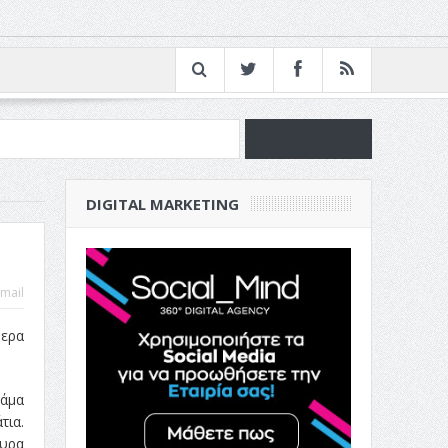
νία
DIGITAL MARKETING
ν Επιχείρησή σου
mail
μερα
κάμα
τια.
ουρα