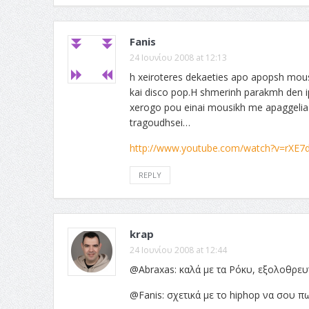
Fanis
24 Ιουνίου 2008 at 12:13
h xeiroteres dekaeties apo apopsh mousi
kai disco pop.H shmerinh parakmh den ip
xerogo pou einai mousikh me apaggelia 
tragoudhsei…
http://www.youtube.com/watch?v=rXE7
REPLY
krap
24 Ιουνίου 2008 at 12:44
@Abraxas: καλά με τα Ρόκυ, εξολοθρευτ
@Fanis: σχετικά με το hiphop να σου πω