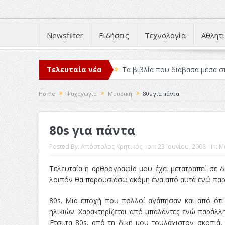
Newsfilter
Ειδήσεις
Τεχνολογία
Αθλητι
Τελευταία νέα
Τα βιβλία που διάβασα μέσα σ
Σχεδιασμός που «Μιλάει» Χωρίς
Home
Ψυχαγωγία
Μουσική
80s για πάντα
Το Top 5 της εβδομάδας #517
80s για πάντα
Η Φροντίδα Έχει Πολλές Μορφ
Όψεις και Απόψεις
Αξίζει 
Posted By:
Απόστολος Κρητικός
on:
23 Ιουνίου, 2008
In:
Μ
Τελευταία η αρθρογραφία μου έχει μετατραπεί σε
λοιπόν θα παρουσιάσω ακόμη ένα από αυτά ενώ παρ
80s. Μια εποχή που πολλοί αγάπησαν και από ότι 
ηλικιών. Χαρακτηρίζεται από μπαλάντες ενώ παράλλ
Έτσι,τα 80s, από τη δική μου τουλάχιστον σκοπιά,