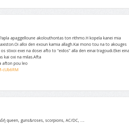
?apla apaggelloune akolouthontas ton rithmo.H kopela kanei mia
axiston.Oi alloi den exoun kamia allagh.Kai mono tou na to akouges
s stixoi exei na dosei afto to “eidos” alla den einai tragoudi.Ekei eina
 kai oxi na milas.Afta
a afton pou leo
VM-cUb6RM
αδή queen, guns&roses, scorpions, AC/DC, ….