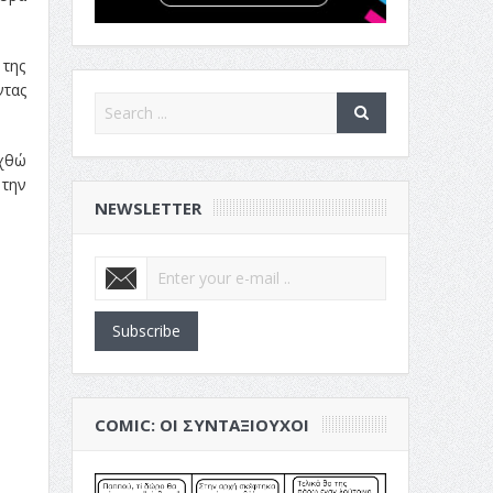
 της
τας
χθώ
 την
NEWSLETTER
Subscribe
COMIC: ΟΙ ΣΥΝΤΑΞΙΟΎΧΟΙ