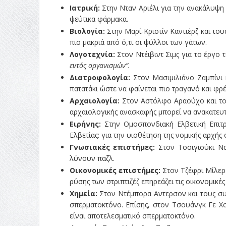
Ιατρική:
Στην Νταν Αριέλι για την ανακάλυψη 
ψεύτικα φάρμακα.
Βιολογία:
Στην Μαρί-Κριστίν Καντιέρζ και το
πιο μακριά από ό,τι οι ψύλλοι των γάτων.
Λογοτεχνία:
Στον Ντέιβιντ Σιμς για το έργο τ
εντός οργανισμών”.
Διατροφολογία:
Στον Μασιμιλιάνο Ζαμπίνι 
πατατάκι ώστε να φαίνεται πιο τραγανό και φρ
Αρχαιολογία:
Στον Αστόλφο Αραούχο και τον
αρχαιολογικής ανασκαφής μπορεί να ανακατευ
Ειρήνης:
Στην Ομοσπονδιακή Ελβετική Επιτρ
Ελβετίας: για την υιοθέτηση της νομικής αρχής 
Γνωσιακές επιστήμες:
Στον
Τοσιγιούκι Ν
λύνουν παζλ.
Οικονομικές επιστήμες:
Στον Τζέφρι Μίλερ
ρύσης των στριπτιζέζ επηρεάζει τις οικονομικ
Χημεία:
Στον Ντέμπορα Αντερσον και τους συν
σπερματοκτόνο. Επίσης, στον Τσουάνγκ Γε Χο
είναι αποτελεσματικό σπερματοκτόνο.