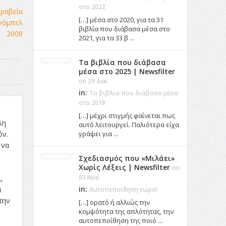
στο 2022
[…] μέσα στο 2020, για τα 31
βιβλία που διάβασα μέσα στο
2021, για τα 33 β ...
Τα βιβλία που διάβασα
μέσα στο 2025 | Newsfilter
on 29 Δεκ
in:
Τα βιβλία που διάβασα μέσα
στο 2018
[…] μέχρι στιγμής φαίνεται πως
λη
αυτό λειτουργεί. Παλιότερα είχα
όν.
γράψει για ...
 να
Σχεδιασμός που «Μιλάει»
Χωρίς Λέξεις | Newsfilter
on
03 Νοέ
,
in:
α
Αυτοπεποίθηση τώρα!
την
[…] ορατό ή αλλιώς την
κομψότητα της απλότητας, την
αυτοπεποίθηση της ποιό ...