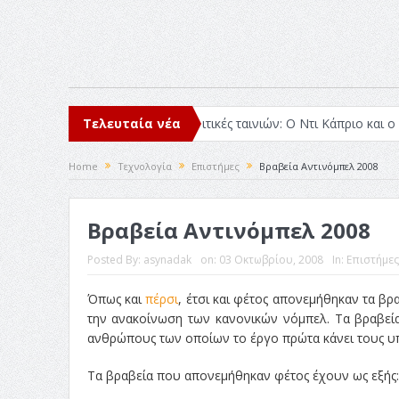
σα μέσα στο 2025
Τελευταία νέα
Κριτικές ταινιών: Ο Ντι Κάπριο και ο Λάνθιμος
Home
Τεχνολογία
Επιστήμες
Βραβεία Αντινόμπελ 2008
Βραβεία Αντινόμπελ 2008
Posted By:
asynadak
on:
03 Οκτωβρίου, 2008
In:
Επιστήμες
Όπως και
πέρσι
, έτσι και φέτος απονεμήθηκαν τα βρ
την ανακοίνωση των κανονικών νόμπελ. Τα βραβεία
ανθρώπους των οποίων το έργο πρώτα κάνει τους υπ
Τα βραβεία που απονεμήθηκαν φέτος έχουν ως εξής: