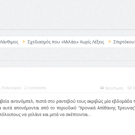
Σχεδιασμός που «Μιλάει» Χωρίς Λέξεις
Σπιρτόκουτο: η απόλ
,
Πολιτισμός
2 Comments
Εκτύπωση
E
αβεία αντινόμπελ, πιστά στο ραντεβού τους ακριβώς μία εβδομάδα 
 αυτά απονέμονται από το περιοδικό “Χρονικά Απίθανης Έρευνας
όλοιπους να γελάνε και μετά να σκέπτονται…