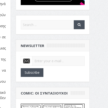
θηνά
δούν
ησης
υ σε
NEWSLETTER
μιας
 της
ν να
Subscribe
ηνου
τικό
COMIC: ΟΙ ΣΥΝΤΑΞΙΟΎΧΟΙ
 δεν