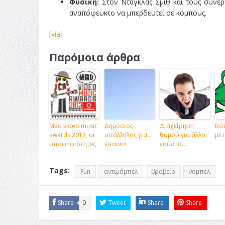
Φυσική:
Στον Ντάγκλας Σμιθ και τους συνεργ
αναπόφευκτο να μπερδευτεί σε κόμπους.
[
via
]
Παρόμοια άρθρα
Mad video music
Δημόσιος
Διαχείρηση
Βάτ
awards 2013, οι
υπάλληλος για…
θυμού για άλλα
με 
υποψηφιότητες
έπαινο!
γούστα…
Tags:
Fun
αντιμόμπελ
βραβείο
νομπελ
Share
0
Tweet
Share
Share