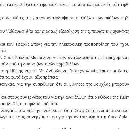
ότι τα ακριβά ψεύτικα φάρμακα είναι πιο αποτελεσματικά από τα φ
υς συνεργάτες της για την ανακάλυψη ότι οι ψύλλοι των σκύλων πη
ου “
Κάθαρμα: Μια αφηγηματική εξερεύνηση της εμπειρίας της αγανάκτ
και τον Τσαρλς Σπενς για την ηλεκτρονική τροποποίηση του ήχο
έσκο.
 Χοσέ Κάρλος Μαρσελίνο για την ανακάλυψη ότι τα περιεχόμενα 
τούν από τη δράση ζωντανών αρμαδίλλων.
οπή Ηθικής για τη Μη-Ανθρώπινη Βιοτεχνολογία και σε πολίτες
ότι τα φυτά έχουν αξιοπρέπεια.
ακαγκάκι για την ανακάλυψη ότι οι μύκητες της μούχλας μπορού
 και στους συνεργάτες του για την ανακάλυψη ότι ο κύκλος της έμμ
ές απολαβές από φιλοδωρήματα.
εργάτες του για την ανακάλυψη ότι η Coca-Cola είναι αποτελεσμα
νγκ και τους συνεργάτες του για την ανακάλυψη ότι η Coca-Cola