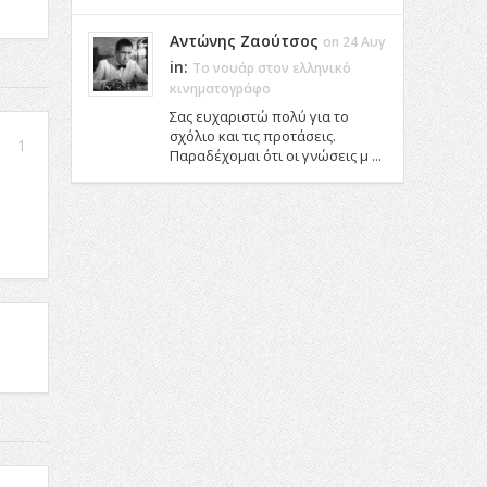
Αντώνης Ζαούτσος
on 24 Αυγ
in:
Το νουάρ στον ελληνικό
κινηματογράφο
Σας ευχαριστώ πολύ για το
σχόλιο και τις προτάσεις.
1
Παραδέχομαι ότι οι γνώσεις μ ...