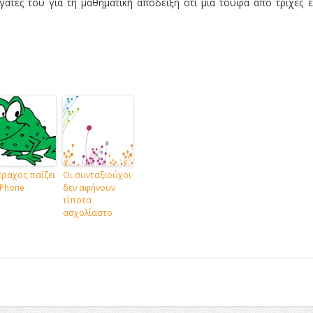
άτες του για τη μαθηματική απόδειξη ότι μια τούφα από τρίχες ε
ραχος παίζει
Οι συνταξιούχοι
iPhone
δεν αφήνουν
τίποτα
ασχολίαστο