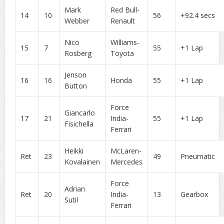
Mark
Red Bull-
14
10
56
+92.4 secs
Webber
Renault
Nico
Williams-
15
7
55
+1 Lap
Rosberg
Toyota
Jenson
16
16
Honda
55
+1 Lap
Button
Force
Giancarlo
17
21
India-
55
+1 Lap
Fisichella
Ferrari
Heikki
McLaren-
Ret
23
49
Pneumatic
Kovalainen
Mercedes
Force
Adrian
Ret
20
India-
13
Gearbox
Sutil
Ferrari