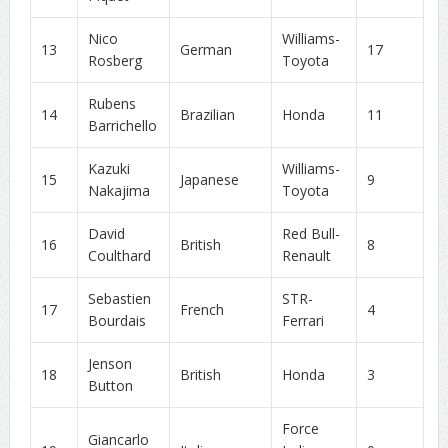
Nico
Williams-
13
German
17
Rosberg
Toyota
Rubens
14
Brazilian
Honda
11
Barrichello
Kazuki
Williams-
15
Japanese
9
Nakajima
Toyota
David
Red Bull-
16
British
8
Coulthard
Renault
Sebastien
STR-
17
French
4
Bourdais
Ferrari
Jenson
18
British
Honda
3
Button
Force
Giancarlo