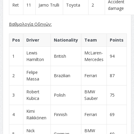
Accident
Ret
11
Jarno Trulli
Toyota
2
damage
Βαθμολογία Οδηγών:
Pos
Driver
Nationality
Team
Points
Lewis
McLaren-
1
British
94
Hamilton
Mercedes
Felipe
2
Brazilian
Ferrari
87
Massa
Robert
BMW
3
Polish
75
Kubica
Sauber
Kimi
4
Finnish
Ferrari
69
Räikkönen
Nick
BMW
5
German
60