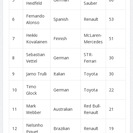
Heidfeld
Sauber
Fernando
6
Spanish
Renault
53
Alonso
Heikki
McLaren-
7
Finnish
51
Kovalainen
Mercedes
Sebastian
STR-
8
German
30
Vettel
Ferrari
9
Jarno Trulli
Italian
Toyota
30
Timo
10
German
Toyota
22
Glock
Mark
Red Bull-
11
Australian
21
Webber
Renault
Nelsinho
12
Brazilian
Renault
19
Piquet