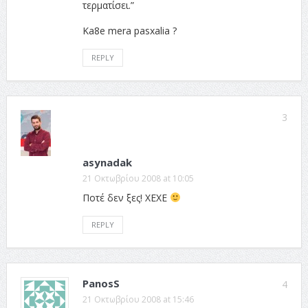
τερματίσει.”
Ka8e mera pasxalia ?
REPLY
3
asynadak
21 Οκτωβρίου 2008 at 10:05
Ποτέ δεν ξες! ΧΕΧΕ
REPLY
PanosS
4
21 Οκτωβρίου 2008 at 15:46