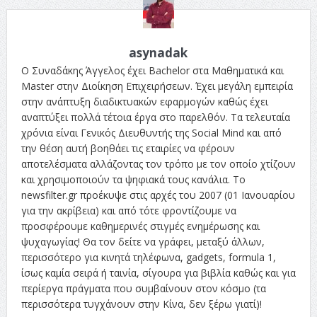
asynadak
Ο Συναδάκης Άγγελος έχει Bachelor στα Μαθηματικά και
Master στην Διοίκηση Επιχειρήσεων. Έχει μεγάλη εμπειρία
στην ανάπτυξη διαδικτυακών εφαρμογών καθώς έχει
αναπτύξει πολλά τέτοια έργα στο παρελθόν. Τα τελευταία
χρόνια είναι Γενικός Διευθυντής της Social Mind και από
την θέση αυτή βοηθάει τις εταιρίες να φέρουν
αποτελέσματα αλλάζοντας τον τρόπο με τον οποίο χτίζουν
και χρησιμοποιούν τα ψηφιακά τους κανάλια. Το
newsfilter.gr προέκυψε στις αρχές του 2007 (01 Ιανουαρίου
για την ακρίβεια) και από τότε φροντίζουμε να
προσφέρουμε καθημερινές στιγμές ενημέρωσης και
ψυχαγωγίας! Θα τον δείτε να γράφει, μεταξύ άλλων,
περισσότερο για κινητά τηλέφωνα, gadgets, formula 1,
ίσως καμία σειρά ή ταινία, σίγουρα για βιβλία καθώς και για
περίεργα πράγματα που συμβαίνουν στον κόσμο (τα
περισσότερα τυγχάνουν στην Κίνα, δεν ξέρω γιατί)!