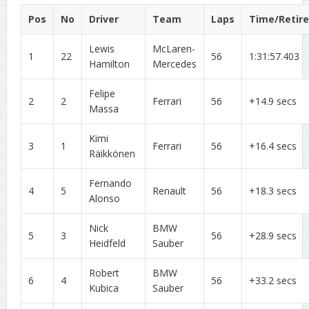
Pos
No
Driver
Team
Laps
Time/Retir
Lewis
McLaren-
1
22
56
1:31:57.403
Hamilton
Mercedes
Felipe
2
2
Ferrari
56
+14.9 secs
Massa
Kimi
3
1
Ferrari
56
+16.4 secs
Räikkönen
Fernando
4
5
Renault
56
+18.3 secs
Alonso
Nick
BMW
5
3
56
+28.9 secs
Heidfeld
Sauber
Robert
BMW
6
4
56
+33.2 secs
Kubica
Sauber