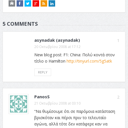
5 COMMENTS
asynadak (asynadak)
1
20 Οκτωβρίου 2008 at 17:12
New blog post: F1: China: Πολύ κοντά στον
τίτλο ο Hamilton
http://tinyurl.com/5g5atk
REPLY
PanosS
2
21 Οκτωβρίου 2008 at 03:10
“Να θυμίσουμε ότι σε παρόμοια κατάσταση
βρισκόταν και πέρσι πριν το τελευταίο
αγώνα, αλλά τότε δεν κατάφερε καν να