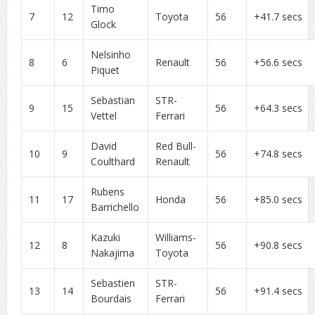
Timo
7
12
Toyota
56
+41.7 secs
Glock
Nelsinho
8
6
Renault
56
+56.6 secs
Piquet
Sebastian
STR-
9
15
56
+64.3 secs
Vettel
Ferrari
David
Red Bull-
10
9
56
+74.8 secs
Coulthard
Renault
Rubens
11
17
Honda
56
+85.0 secs
Barrichello
Kazuki
Williams-
12
8
56
+90.8 secs
Nakajima
Toyota
Sebastien
STR-
13
14
56
+91.4 secs
Bourdais
Ferrari