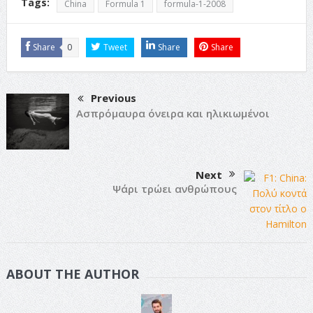
Tags:
China
Formula 1
formula-1-2008
Share
0
Tweet
Share
Share
Previous
Ασπρόμαυρα όνειρα και ηλικιωμένοι
Next
Ψάρι τρώει ανθρώπους
ABOUT THE AUTHOR