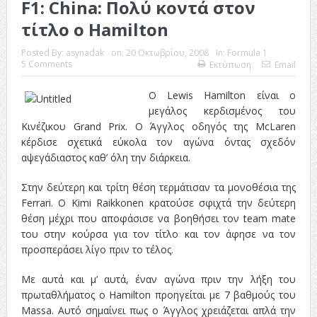
F1: China: Πολύ κοντά στον
τίτλο ο Hamilton
Posted By:
asynadak
on:
20 Οκτωβρίου, 2008
In:
Formula 1
5 Comments
Εκτύπωση
Email
Ο Lewis Hamilton είναι ο
μεγάλος κερδισμένος του
Κινέζικου Grand Prix. Ο Άγγλος οδηγός της McLaren
κέρδισε σχετικά εύκολα τον αγώνα όντας σχεδόν
αψεγάδιαστος καθ’ όλη την διάρκεια.
Στην δεύτερη και τρίτη θέση τερμάτισαν τα μονοθέσια της
Ferrari. O Kimi Raikkonen κρατούσε σφιχτά την δεύτερη
θέση μέχρι που αποφάσισε να βοηθήσει τον team mate
του στην κούρσα για τον τίτλο και τον άφησε να τον
προσπεράσει λίγο πριν το τέλος.
Με αυτά και μ’ αυτά, έναν αγώνα πριν την λήξη του
πρωταθλήματος ο Hamilton προηγείται με 7 βαθμούς του
Massa. Αυτό σημαίνει πως ο Άγγλος χρειάζεται απλά την