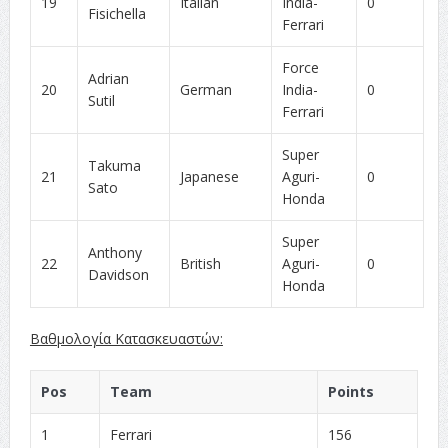
19
Italian
India-
0
Fisichella
Ferrari
Force
Adrian
20
German
India-
0
Sutil
Ferrari
Super
Takuma
21
Japanese
Aguri-
0
Sato
Honda
Super
Anthony
22
British
Aguri-
0
Davidson
Honda
Βαθμολογία Κατασκευαστών:
Pos
Team
Points
1
Ferrari
156