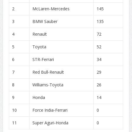
2
McLaren-Mercedes
145
3
BMW Sauber
135
4
Renault
72
5
Toyota
52
6
STR-Ferrari
34
7
Red Bull-Renault
29
8
Williams-Toyota
26
9
Honda
14
10
Force India-Ferrari
0
11
Super Aguri-Honda
0