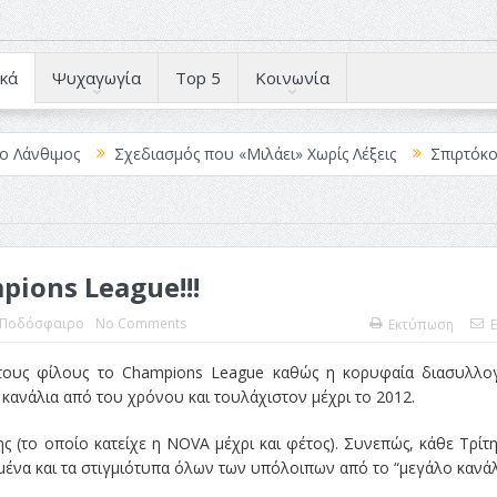
κά
Ψυχαγωγία
Top 5
Κοινωνία
ιμος
Σχεδιασμός που «Μιλάει» Χωρίς Λέξεις
Σπιρτόκουτο: η 
pions League!!!
Ποδόσφαιρο
No Comments
Εκτύπωση
E
α τους φίλους το Champions League καθώς η κορυφαία διασυλλο
ανάλια από του χρόνου και τουλάχιστον μέχρι το 2012.
 (το οποίο κατείχε η NOVA μέχρι και φέτος). Συνεπώς, κάθε Τρίτ
να και τα στιγμιότυπα όλων των υπόλοιπων από το “μεγάλο κανάλι