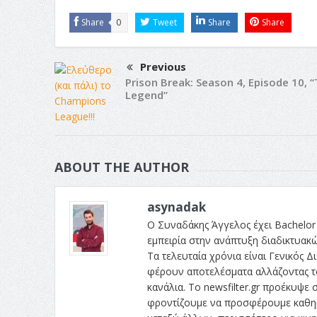
Share
0
Tweet
Share
Share
Previous
Prison Break: Season 4, Episode 10, 
Legend”
ABOUT THE AUTHOR
asynadak
Ο Συναδάκης Άγγελος έχει Bachelor 
εμπειρία στην ανάπτυξη διαδικτυακ
Τα τελευταία χρόνια είναι Γενικός Δι
φέρουν αποτελέσματα αλλάζοντας το
κανάλια. Το newsfilter.gr προέκυψε σ
φροντίζουμε να προσφέρουμε καθημε