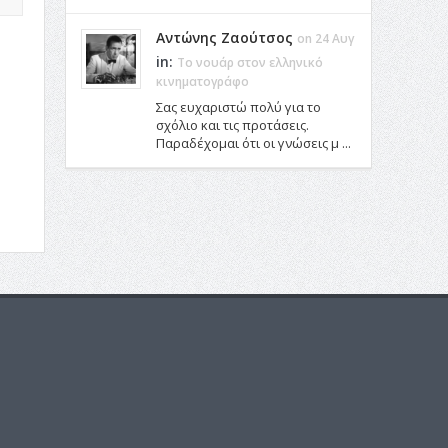
Αντώνης Ζαούτσος
on 24 Αυγ
in:
Το νουάρ στον ελληνικό
κινηματογράφο
Σας ευχαριστώ πολύ για το
σχόλιο και τις προτάσεις.
Παραδέχομαι ότι οι γνώσεις μ ...