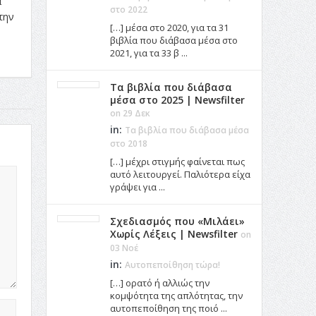
α
στο 2022
την
[…] μέσα στο 2020, για τα 31
βιβλία που διάβασα μέσα στο
2021, για τα 33 β ...
Τα βιβλία που διάβασα
μέσα στο 2025 | Newsfilter
on 29 Δεκ
in:
Τα βιβλία που διάβασα μέσα
στο 2018
[…] μέχρι στιγμής φαίνεται πως
αυτό λειτουργεί. Παλιότερα είχα
γράψει για ...
Σχεδιασμός που «Μιλάει»
Χωρίς Λέξεις | Newsfilter
on
03 Νοέ
in:
Αυτοπεποίθηση τώρα!
[…] ορατό ή αλλιώς την
κομψότητα της απλότητας, την
αυτοπεποίθηση της ποιό ...