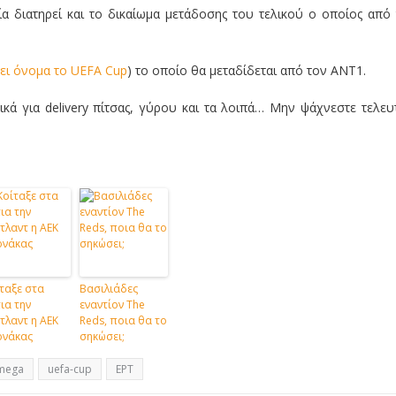
α διατηρεί και το δικαίωμα μετάδοσης του τελικού ο οποίος από
ει όνομα το UEFA Cup
) το οποίο θα μεταδίδεται από τον ΑΝΤ1.
ά για delivery πίτσας, γύρου και τα λοιπά… Μην ψάχνεστε τελευ
ταξε στα
Βασιλιάδες
ια την
εναντίον The
τλαντ η ΑΕΚ
Reds, ποια θα το
ρνάκας
σηκώσει;
mega
uefa-cup
ΕΡΤ