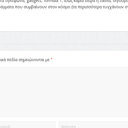
ά τηλέφωνα, gadgets, formula 1, ίσως καμία σειρά ή ταινία, σίγουρ
 πράγματα που συμβαίνουν στον κόσμο (τα περισσότερα τυγχάνουν σ
*
ικά πεδία σημειώνονται με