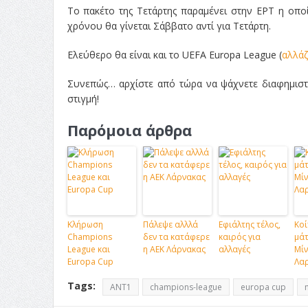
Το πακέτο της Τετάρτης παραμένει στην ΕΡΤ η οποί
χρόνου θα γίνεται Σάββατο αντί για Τετάρτη.
Ελεύθερο θα είναι και το UEFA Europa League (
αλλάζ
Συνεπώς… αρχίστε από τώρα να ψάχνετε διαφημιστικ
στιγμή!
Παρόμοια άρθρα
Κλήρωση
Πάλεψε αλλλά
Εφιάλτης τέλος,
Κοί
Champions
δεν τα κατάφερε
καιρός για
μάτ
League και
η ΑΕΚ Λάρνακας
αλλαγές
Μίν
Europa Cup
Λα
Tags:
ANT1
champions-league
europa cup