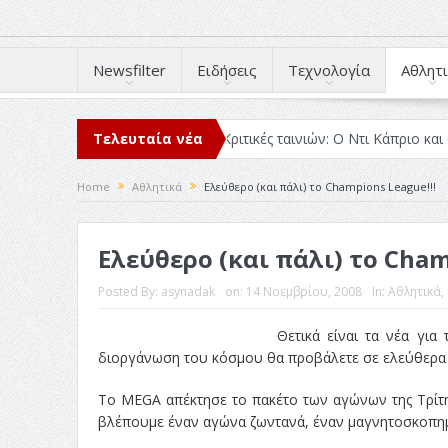
Newsfilter
Ειδήσεις
Τεχνολογία
Αθλητι
ιάβασα μέσα στο 2025
Τελευταία νέα
Κριτικές ταινιών: Ο Ντι Κάπριο και ο Λάνθ
Home
Αθλητικά
Ελεύθερο (και πάλι) το Champions League!!!
Ελεύθερο (και πάλι) το Cham
Posted By:
asynadak
on:
14 Νοεμβρίου, 2008
In:
Αθλητικά
,
Θετικά είναι τα νέα γι
διοργάνωση του κόσμου θα προβάλετε σε ελεύθερα κ
Το MEGA απέκτησε το πακέτο των αγώνων της Τρίτης
βλέπουμε έναν αγώνα ζωντανά, έναν μαγνητοσκοπημέ