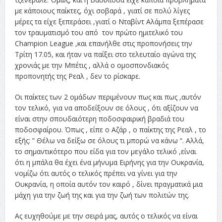
με κάποιους παίκτες, όχι σοβαρά , γιατί σε πολύ λίγες
μέρες τα είχε ξεπεράσει ,γιατί ο Νταβίντ Αλάμπα ξεπέρασε
τον τραυματισμό του από τον πρώτο ημιτελικό του
Champion League ,και επανήλθε στις προπονήσεις την
Τρίτη 17.05, και ήταν να παίξει στο τελευταίο αγώνα της
χρονιάς με την Μπέτις , αλλά ο ομοσπονδιακός
προπονητής της Ρεαλ , δεν το ρίσκαρε.
Οι παίκτες των 2 ομάδων περιμένουν πως και πως ,αυτόν
τον τελικό, για να αποδείξουν σε όλους , ότι αξίζουν να
είναι στην σπουδαιότερη ποδοσφαιρική βραδιά του
ποδοσφαίρου. Όπως , είπε ο Αζάρ , ο παίκτης της Ρεαλ , το
εξής: ” Θέλω να δείξω σε όλους τι μπορώ να κάνω “. Αλλά,
το σημαντικότερο που είδα για τον μεγάλο τελικό ,είναι
ότι η μπάλα θα έχει ένα μήνυμα Ειρήνης για την Ουκρανία,
νομίζω ότι αυτός ο τελικός πρέπει να γίνει για την
Ουκρανία, η οποία αυτόν τον καιρό , δίνει πραγματικά μια
μάχη για την ζωή της και για την ζωή των πολιτών της.
Ας ευχηθούμε με την σειρά μας, αυτός ο τελικός να είναι