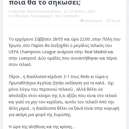
ποια θα το σηκώσει;
Posted By:
Eleni Emmanouilidou
on:
27 Μαΐου, 2022
In:
Αθλητικά
,
Ποδόσφαιρο
No Comments
Εκτύπωση
Email
Το ερχόμενο Σάββατο 28/05 και ώρα 22:00 ,στην Πόλη του
Έρωτα ,στο Παρίσι θα διεξαχθεί ο μεγάλος τελικός του
UEFA Champions League ανάμεσα στην Real Madrid και
στην Liverpool. Δύο ομάδες που συναντήθηκαν και πέρσι
στον τελικό.
Πέρσι , η Βασίλισσα κέρδισε 3-1 τους Reds κι τώρα η
Πρωταθλήτρια Αγγλίας ζητάει εκδίκηση για τα καλά , όχι
μόνο λόγω του περσινού τελικού , αλλά θέλει να
αποδείξει στον κόσμο της ό,τι αξίζει που είναι στο τελικό
και γιατί να μην τον κερδίσει, αυτόν τον τελικό! Από την
άλλη μεριά , η Βασίλισσα θέλει να ξανά είναι στην κορυφή
για ακόμη μια φορά της Ευρώπης.
Η ώρα της αλήθειας και της κρίσης…