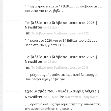
[…] είχα γράψει για τα 17 βιβλία που διάβασα μέσα
στο 2018, για τα 22 βιβλ ...
Τα βιβλία που διάβασα μέσα στο 2025 |
Newsfilter
on 29 Δεκ
in:
Τα βιβλία που διάβασα μέσα στο 2022
[…] μέσα στο 2020, για τα 31 βιβλία που διάβασα
μέσα στο 2021, για τα 33 β ...
Τα βιβλία που διάβασα μέσα στο 2025 |
Newsfilter
on 29 Δεκ
in:
Τα βιβλία που διάβασα μέσα στο 2018
[…] μέχρι στιγμής φαίνεται πως αυτό λειτουργεί.
Παλιότερα είχα γράψει για ...
Σχεδιασμός που «Μιλάει» Χωρίς Λέξεις |
Newsfilter
in:
on 03 Νοέ
Αυτοπεποίθηση τώρα!
[…] ορατό ή αλλιώς την κομψότητα της απλότητας,
την αυτοπεποίθηση της ποιό ...