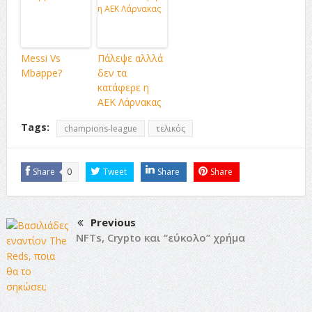
Messi Vs
Πάλεψε αλλλά
Mbappe?
δεν τα
κατάφερε η
ΑΕΚ Λάρνακας
Tags:
champions-league
τελικός
Share
0
Tweet
Share
Share
Previous
NFTs, Crypto και “εύκολο” χρήμα