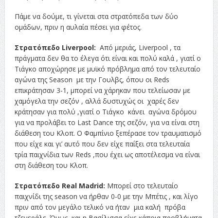
Πάμε να δούμε, τι γίνεται στα στρατόπεδα των δύο
ομάδων, πριν η αυλαία πέσει για φέτος.
Στρατόπεδο Liverpool:
Από μεριάς, Liverpool , τα
πράγματα δεν θα το έλεγα ότι είναι και πολύ καλά , γιατί ο
Τιάγκο αποχώρησε με μυϊκό πρόβλημα από τον τελευταίο
αγώνα της Season με την Γουλβς, όπου οι Reds
επικράτησαν 3-1, μπορεί να χάρηκαν που τελείωσαν με
χαμόγελα την σεζόν , αλλά δυστυχώς οι χαρές δεν
κράτησαν για πολύ ,γιατί ο Τιάγκο κάνει αγώνα δρόμου
για να προλάβει το Last Dance της σεζόν, για να είναι στη
διάθεση του Κλοπ. Ο Φαμπίνιο ξεπέρασε τον τραυματισμό
που είχε και γι’ αυτό που δεν είχε παίξει στα τελευταία
τρία παιχνίδια των Reds ,που έχει ως αποτέλεσμα να είναι
στη διάθεση του Κλοπ.
Στρατόπεδο Real Madrid:
Μπορεί στο τελευταίο
παιχνίδι της season να ήρθαν 0-0 με την Μπέτις , και λίγο
πριν από τον μεγάλο τελικό να ήταν μια καλή πρόβα
τζενεράλε. Όμως, και η Βασίλισσα είχε κάποια προβλήματα