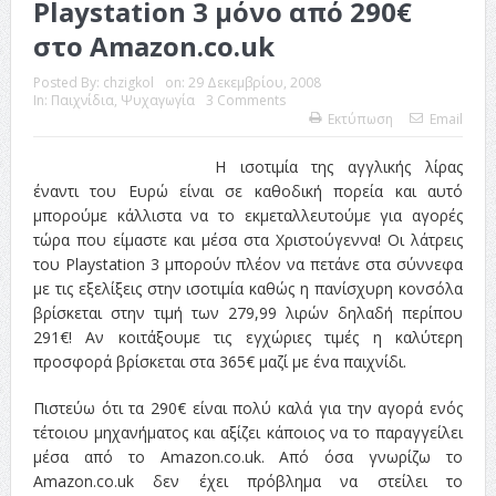
Playstation 3 μόνο από 290€
στο Amazon.co.uk
Posted By:
chzigkol
on:
29 Δεκεμβρίου, 2008
In:
Παιχνίδια
,
Ψυχαγωγία
3 Comments
Εκτύπωση
Email
Η ισοτιμία της αγγλικής λίρας
έναντι του Ευρώ είναι σε καθοδική πορεία και αυτό
μπορούμε κάλλιστα να το εκμεταλλευτούμε για αγορές
τώρα που είμαστε και μέσα στα Χριστούγεννα! Οι λάτρεις
του Playstation 3 μπορούν πλέον να πετάνε στα σύννεφα
με τις εξελίξεις στην ισοτιμία καθώς η πανίσχυρη κονσόλα
βρίσκεται στην τιμή των 279,99 λιρών δηλαδή περίπου
291€! Αν κοιτάξουμε τις εγχώριες τιμές η καλύτερη
προσφορά βρίσκεται στα 365€ μαζί με ένα παιχνίδι.
Πιστεύω ότι τα 290€ είναι πολύ καλά για την αγορά ενός
τέτοιου μηχανήματος και αξίζει κάποιος να το παραγγείλει
μέσα από το Amazon.co.uk. Από όσα γνωρίζω το
Amazon.co.uk δεν έχει πρόβλημα να στείλει το