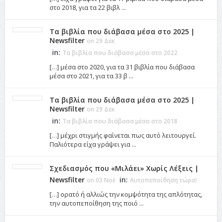
στο 2018, για τα 22 βιβλ ...
Τα βιβλία που διάβασα μέσα στο 2025 |
Newsfilter
on 29 Δεκ
in:
Τα βιβλία που διάβασα μέσα στο 2022
[…] μέσα στο 2020, για τα 31 βιβλία που διάβασα
μέσα στο 2021, για τα 33 β ...
Τα βιβλία που διάβασα μέσα στο 2025 |
Newsfilter
on 29 Δεκ
in:
Τα βιβλία που διάβασα μέσα στο 2018
[…] μέχρι στιγμής φαίνεται πως αυτό λειτουργεί.
Παλιότερα είχα γράψει για ...
Σχεδιασμός που «Μιλάει» Χωρίς Λέξεις |
Newsfilter
in:
on 03 Νοέ
Αυτοπεποίθηση τώρα!
[…] ορατό ή αλλιώς την κομψότητα της απλότητας,
την αυτοπεποίθηση της ποιό ...