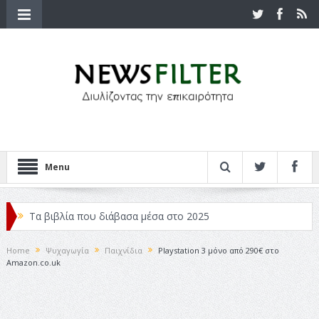
Menu
Τα βιβλία που διάβασα μέσα στο 2025
Κριτικές ταινιών: Ο Ντι Κάπριο και ο Λάνθιμος
Home
Ψυχαγωγία
Παιχνίδια
Playstation 3 μόνο από 290€ στο
Amazon.co.uk
Σχεδιασμός που «Μιλάει» Χωρίς Λέξεις
Σπιρτόκουτο: η απόλυτη αντισυμβατική καλοκαιρινή