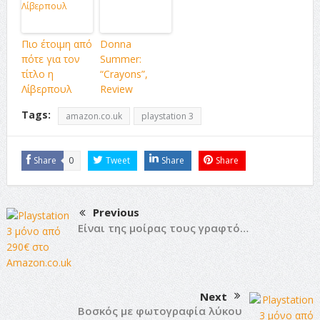
Πιο έτοιμη από
Donna
πότε για τον
Summer:
τίτλο η
“Crayons”,
Λίβερπουλ
Review
Tags:
amazon.co.uk
playstation 3
Share
0
Tweet
Share
Share
Previous
Είναι της μοίρας τους γραφτό…
Next
Βοσκός με φωτογραφία λύκου