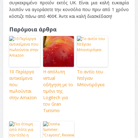
συγκεκριμένο προϊόν εκτός UK. Είναι μια καλή ευκαιρία
λοιπόν να αγοράσετε την κονσόλα που πριν από 1 χρόνο
κόστιζε πάνω από 400€. Άντε και καλή διασκέδαση!
Παρόμοια άρθρα
10 Περίεργα
Η απόλυτη
Το αντίο του
αντικείμενα
virtual
Ντέγιαν
που
οδήγηση με το
Μποντιρόγκα
πωλούνται
τιμόνι της
στην Amazon
Logitech για
τον Gran
Turismo