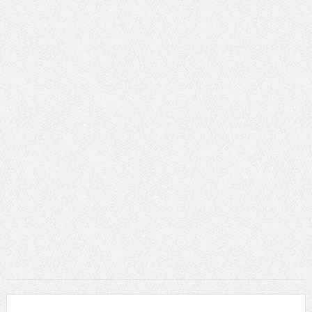
ταινία
Το Top 5 της εβδομάδας #517
Το νουάρ στον ελληνικό κινηματογράφο
Η Φροντίδα Έχει Πολλές Μορφές: Κι Όλες Σε Αφορούν
Τρία Βήματα Μπροστά για Σένα και την Επιχείρησή σου
Όψεις και Απόψεις
Αξίζει άραγε?