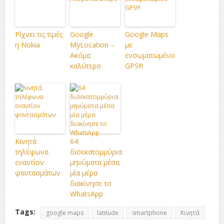
Ρίχνει τις τιμές
Google
Google Maps
η Nokia
MyLocation –
με
Ακόμα
ενσωματωμένο
καλύτερο
GPS!!!
Κινητά
64
τηλέφωνα
δισεκατομμύρια
εναντίον
μηνύματα μέσα
φαντασμάτων
μία μέρα
διακίνησε το
WhatsApp
Tags:
google maps
latitude
smartphone
Κινητά