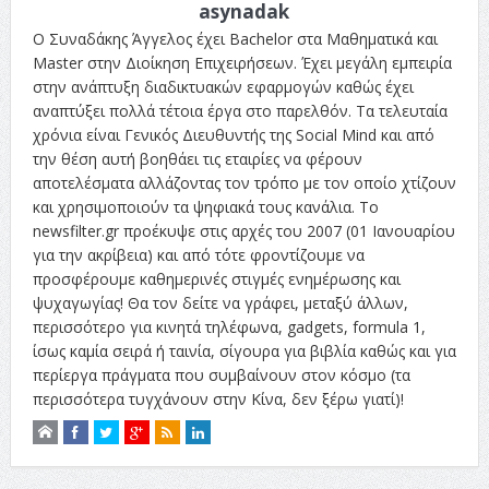
asynadak
Ο Συναδάκης Άγγελος έχει Bachelor στα Μαθηματικά και
Master στην Διοίκηση Επιχειρήσεων. Έχει μεγάλη εμπειρία
στην ανάπτυξη διαδικτυακών εφαρμογών καθώς έχει
αναπτύξει πολλά τέτοια έργα στο παρελθόν. Τα τελευταία
χρόνια είναι Γενικός Διευθυντής της Social Mind και από
την θέση αυτή βοηθάει τις εταιρίες να φέρουν
αποτελέσματα αλλάζοντας τον τρόπο με τον οποίο χτίζουν
και χρησιμοποιούν τα ψηφιακά τους κανάλια. Το
newsfilter.gr προέκυψε στις αρχές του 2007 (01 Ιανουαρίου
για την ακρίβεια) και από τότε φροντίζουμε να
προσφέρουμε καθημερινές στιγμές ενημέρωσης και
ψυχαγωγίας! Θα τον δείτε να γράφει, μεταξύ άλλων,
περισσότερο για κινητά τηλέφωνα, gadgets, formula 1,
ίσως καμία σειρά ή ταινία, σίγουρα για βιβλία καθώς και για
περίεργα πράγματα που συμβαίνουν στον κόσμο (τα
περισσότερα τυγχάνουν στην Κίνα, δεν ξέρω γιατί)!