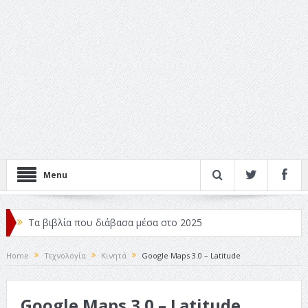
Menu
Τα βιβλία που διάβασα μέσα στο 2025
Κριτικές ταινιών: Ο Ντι Κάπριο και ο Λάνθιμος
Home
Τεχνολογία
Κινητά
Google Maps 3.0 – Latitude
Σχεδιασμός που «Μιλάει» Χωρίς Λέξεις
Google Maps 3.0 – Latitude
Σπιρτόκουτο: η απόλυτη αντισυμβατική καλοκαιρινή