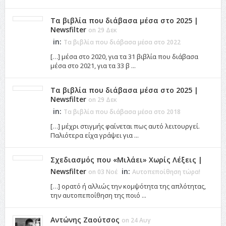
Τα βιβλία που διάβασα μέσα στο 2025 |
Newsfilter
on 29 Δεκ
in:
Τα βιβλία που διάβασα μέσα στο 2022
[…] μέσα στο 2020, για τα 31 βιβλία που διάβασα
μέσα στο 2021, για τα 33 β ...
Τα βιβλία που διάβασα μέσα στο 2025 |
Newsfilter
on 29 Δεκ
in:
Τα βιβλία που διάβασα μέσα στο 2018
[…] μέχρι στιγμής φαίνεται πως αυτό λειτουργεί.
Παλιότερα είχα γράψει για ...
Σχεδιασμός που «Μιλάει» Χωρίς Λέξεις |
Newsfilter
in:
on 03 Νοέ
Αυτοπεποίθηση τώρα!
[…] ορατό ή αλλιώς την κομψότητα της απλότητας,
την αυτοπεποίθηση της ποιό ...
Αντώνης Ζαούτσος
on 24 Αυγ