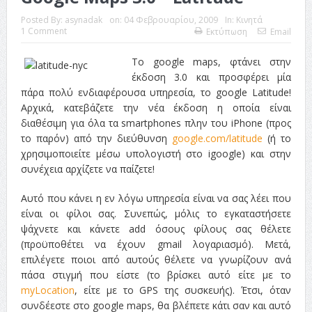
ταινία
Posted By:
asynadak
on:
04 Φεβρουαρίου, 2009
In:
Κινητά
1 Comment
Εκτύπωση
Email
Το Top 5 της εβδομάδας #517
Το google maps, φτάνει στην
Το νουάρ στον ελληνικό κινηματογράφο
έκδοση 3.0 και προσφέρει μία
πάρα πολύ ενδιαφέρουσα υπηρεσία, το google Latitude!
Η Φροντίδα Έχει Πολλές Μορφές: Κι Όλες Σε Αφορούν
Αρχικά, κατεβάζετε την νέα έκδοση η οποία είναι
διαθέσιμη για όλα τα smartphones πλην του iPhone (προς
Τρία Βήματα Μπροστά για Σένα και την Επιχείρησή σου
το παρόν) από την διεύθυνση
google.com/latitude
(ή το
Όψεις και Απόψεις
Αξίζει άραγε?
χρησιμοποιείτε μέσω υπολογιστή στο igoogle) και στην
συνέχεια αρχίζετε να παίζετε!
Αυτό που κάνει η εν λόγω υπηρεσία είναι να σας λέει που
είναι οι φίλοι σας. Συνεπώς, μόλις το εγκαταστήσετε
ψάχνετε και κάνετε add όσους φίλους σας θέλετε
(προϋποθέτει να έχουν gmail λογαριασμό). Μετά,
επιλέγετε ποιοι από αυτούς θέλετε να γνωρίζουν ανά
πάσα στιγμή που είστε (το βρίσκει αυτό είτε με το
myLocation
, είτε με το GPS της συσκευής). Έτσι, όταν
συνδέεστε στο google maps, θα βλέπετε κάτι σαν και αυτό