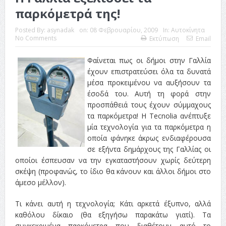
παρκόμετρά της!
Posted By:
asynadak
on:
08 Φεβρουαρίου, 2009
In:
Αυτοκίνητα
No Comments
Εκτύπωση
Email
Φαίνεται πως οι δήμοι στην Γαλλία
έχουν επιστρατεύσει όλα τα δυνατά
μέσα προκειμένου να αυξήσουν τα
έσοδά του. Αυτή τη φορά στην
προσπάθειά τους έχουν σύμμαχους
τα παρκόμετρα! Η Tecnolia ανέπτυξε
μία τεχνολογία για τα παρκόμετρα η
οποία φάνηκε άκρως ενδιαφέρουσα
σε εξήντα δημάρχους της Γαλλίας οι
οποίοι έσπευσαν να την εγκαταστήσουν χωρίς δεύτερη
σκέψη (προφανώς, το ίδιο θα κάνουν και άλλοι δήμοι στο
άμεσο μέλλον).
Τι κάνει αυτή η τεχνολογία; Κάτι αρκετά έξυπνο, αλλά
καθόλου δίκαιο (θα εξηγήσω παρακάτω γιατί). Τα
συγκεκριμένα παρκόμετρα που διαθέτουν αυτό το