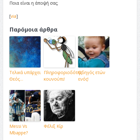
Ποια είναι η άποψή σας;
[
via
]
Παρόμοια άρθρα
Τελικά υπάρχει
Πληροφοριοδότης
Οδηγός ετών
Θεός…
κουνούπι!
ενός!
Messi Vs
Φέλιξ Κίρ
Mbappe?