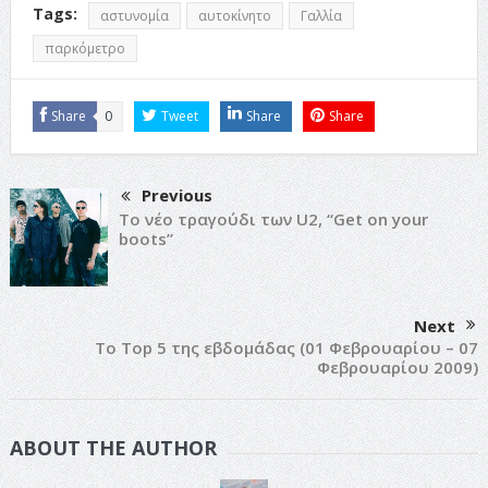
Tags:
αστυνομία
αυτοκίνητο
Γαλλία
παρκόμετρο
Share
0
Tweet
Share
Share
Previous
Το νέο τραγούδι των U2, “Get on your
boots”
Next
Το Top 5 της εβδομάδας (01 Φεβρουαρίου – 07
Φεβρουαρίου 2009)
ABOUT THE AUTHOR