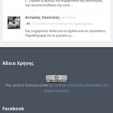
[…] ορατό ή αλλιώς την κομψότητα της απλότητας,
την αυτοπεποίθηση της ποιό ...
Αντώνης Ζαούτσος
on 24 Αυγ
in:
Το νουάρ στον ελληνικό κινηματογράφο
Σας ευχαριστώ πολύ για το σχόλιο και τις προτάσεις.
Παραδέχομαι ότι οι γνώσεις μ ...
Άδεια Χρήσης
This work is licensed under a
Creative Commons Attribution 3.0
Greece License
.
Facebook