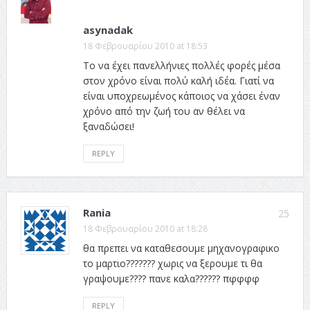
asynadak
18 Φεβρουαρίου 2010 at 18:53
Το να έχει πανελλήνιες πολλές φορές μέσα
στον χρόνο είναι πολύ καλή ιδέα. Γιατί να
είναι υποχρεωμένος κάποιος να χάσει έναν
χρόνο από την ζωή του αν θέλει να
ξαναδώσει!
REPLY
Rania
25
18 Φεβρουαρίου 2010 at 18:28
θα πρεπει να καταθεσουμε μηχανογραφικο
το μαρτιο??????? χωρις να ξερουμε τι θα
γραψουμε???? πανε καλα?????? πφφφφ
REPLY