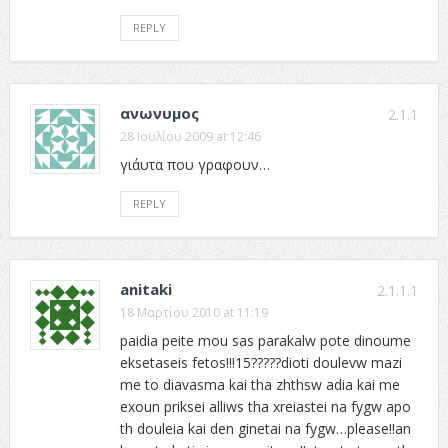
REPLY
ανωνυμος
2.1.1
28 Ιουλίου 2009 at 12:46
γι΄αυτα που γραφουν…
REPLY
anitaki
2.1.1.1
18 Μαρτίου 2010 at 11:19
paidia peite mou sas parakalw pote dinoume
eksetaseis fetos!!!15?????dioti doulevw mazi
me to diavasma kai tha zhthsw adia kai me
exoun priksei alliws tha xreiastei na fygw apo
th douleia kai den ginetai na fygw…please!!an