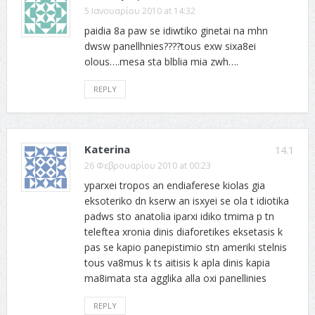
5 Ιανουαρίου 2010 at 14:32
paidia 8a paw se idiwtiko ginetai na mhn
dwsw panellhnies????tous exw sixa8ei
olous….mesa sta blblia mia zwh….
REPLY
Katerina
14.1
26 Φεβρουαρίου 2010 at 00:23
yparxei tropos an endiaferese kiolas gia
eksoteriko dn kserw an isxyei se ola t idiotika
padws sto anatolia iparxi idiko tmima p tn
teleftea xronia dinis diaforetikes eksetasis k
pas se kapio panepistimio stn ameriki stelnis
tous va8mus k ts aitisis k apla dinis kapia
ma8imata sta agglika alla oxi panellinies
REPLY