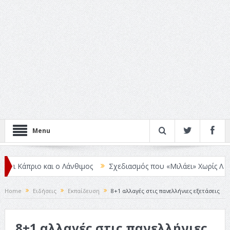
Menu
 και ο Λάνθιμος
Σχεδιασμός που «Μιλάει» Χωρίς Λέξεις
Σπιρ
Home
Ειδήσεις
Εκπαίδευση
8+1 αλλαγές στις πανελλήνιες εξετάσεις
8+1 αλλαγές στις πανελλήνιες