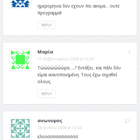
ημερομηνια δεν εχουν πει ακομα… ουτε
προγραμμα!
REPLY
Μαρία
2
17 Φεβρουαρίου 2009 at 13:30
Τώώώώώώώρα…..? Εντάξει.. και πάλι δέν
είμαι ικανοποιημένη. Τους έχω σιχαθεί
ολους.
REPLY
ανωνυμος
2.1
28 Ιουλίου 2009 at 12:44
ελεοσσσσσσσσσσσ