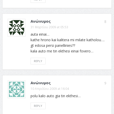
Ανώνυμος
8
31 Μαρτίου 2009 at 05:53
auta einai…
kathe hrono kai kalitera mi milate katholou….
gt edosa persi panellinies??
kala auto me tin ekthesi einai fovero…
REPLY
Ανώνυμος
9
10 Απριλίου 2009 at 16:04
polu kalo auto gia tin ekthesi…
REPLY