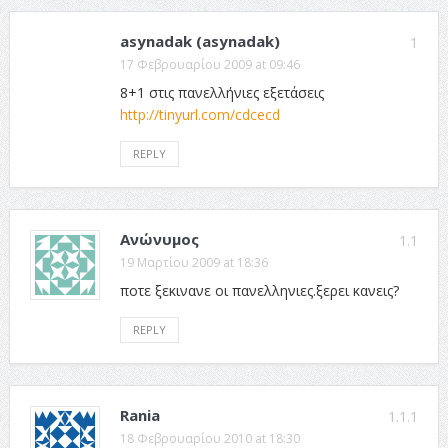
asynadak (asynadak)
1
17 Φεβρουαρίου 2009 at 09:46
8+1 στις πανελλήνιες εξετάσεις
http://tinyurl.com/cdcecd
REPLY
Ανώνυμος
1.1
19 Μαρτίου 2009 at 18:36
ποτε ξεκινανε οι πανελληνιες.ξερει κανεις?
REPLY
Rania
1.1.1
18 Φεβρουαρίου 2010 at 18:30