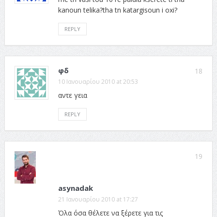
kanoun telika?tha tn katargisoun i oxi?
REPLY
φδ
18
10 Ιανουαρίου 2010 at 20:53
αντε γεια
REPLY
19
asynadak
21 Ιανουαρίου 2010 at 17:27
Όλα όσα θέλετε να ξέρετε για τις