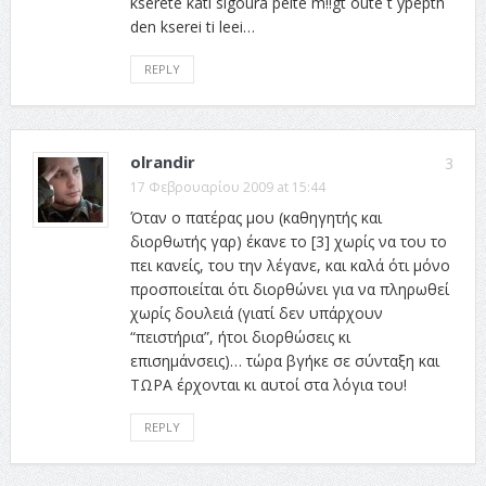
kserete kati sigoura peite m!!gt oute t ypepth
den kserei ti leei…
REPLY
olrandir
3
17 Φεβρουαρίου 2009 at 15:44
Όταν ο πατέρας μου (καθηγητής και
διορθωτής γαρ) έκανε το [3] χωρίς να του το
πει κανείς, του την λέγανε, και καλά ότι μόνο
προσποιείται ότι διορθώνει για να πληρωθεί
χωρίς δουλειά (γιατί δεν υπάρχουν
“πειστήρια”, ήτοι διορθώσεις κι
επισημάνσεις)… τώρα βγήκε σε σύνταξη και
ΤΩΡΑ έρχονται κι αυτοί στα λόγια του!
REPLY