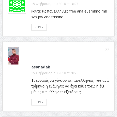
15 Φεβρουαρίου 2010 at 18:27
καντε τις πανελλήνιες free ana e3amhno mh
sas pw ana trimino
REPLY
22
asynadak
15 Φεβρουαρίου 2010 at 20:29
Τι εννοείς να γίνουν οι πανελλήνιες free ανά
τρίμηνο ή εξάμηνο; να έχει κάθε τρεις ή έξι
μήνες πανελλήνιες εξετάσεις;
REPLY