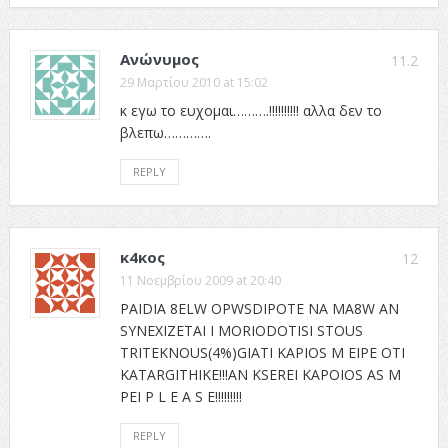
Ανώνυμος
11.2
29 Μαρτίου 2010 at 15:02
κ εγω το ευχομαι……….!!!!!!!!!! αλλα δεν το
βλεπω………….
REPLY
κ4κος
12
11 Νοεμβρίου 2009 at 20:40
PAIDIA 8ELW OPWSDIPOTE NA MA8W AN
SYNEXIZETAI I MORIODOTISI STOUS
TRITEKNOUS(4%)GIATI KAPIOS M EIPE OTI
KATARGITHIKE!!!AN KSEREI KAPOIOS AS M
PEI P L E A S E!!!!!!!!!
REPLY