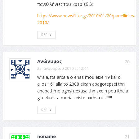
πανελλήνιες του 2010 εδώ:
https://www.newsfilter.gr/2010/01/20/panellinies-
2010/
REPLY
Ανώνυμος
20
25 Ιανουαρίου 2010 at 12:44
wraia,sta arxaia o enas mou eixe 19 kai o
allos 16!!!alla to 2008 eixan apagorepsei thn
anabathmologhsh..exasa thn sxolh pou ithela
gia elaxista moria.. eiste axrhstoi!!!!!!!!!!
REPLY
noname
21