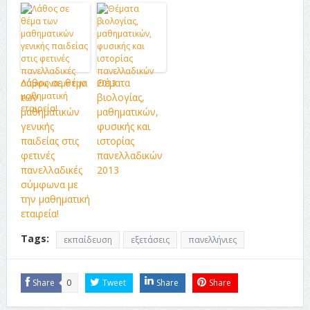
Λάθος σε θέμα
Θέματα
των
βιολογίας,
μαθηματικών
μαθηματικών,
γενικής
φυσικής και
παιδείας στις
ιστορίας
φετινές
πανελλαδικών
πανελλαδικές
2013
σύμφωνα με
την μαθηματική
εταιρεία!
Tags:
εκπαίδευση
εξετάσεις
πανελλήνιες
Share
0
Tweet
Share
Share