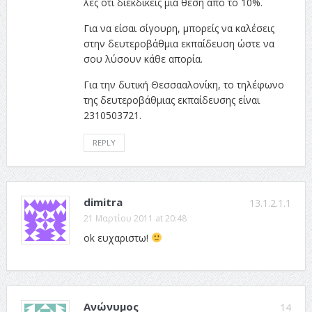
λες ότι διεκδικείς μία θέση από το 10%.
Για να είσαι σίγουρη, μπορείς να καλέσεις
στην δευτεροβάθμια εκπαίδευση ώστε να
σου λύσουν κάθε απορία.
Για την δυτική Θεσσααλονίκη, το τηλέφωνο
της δευτεροβάθμιας εκπαίδευσης είναι
2310503721.
REPLY
dimitra
13.1.2.1.1
21 Μαρτίου 2011 at 20:48
ok ευχαριστω!
Ανώνυμος
14