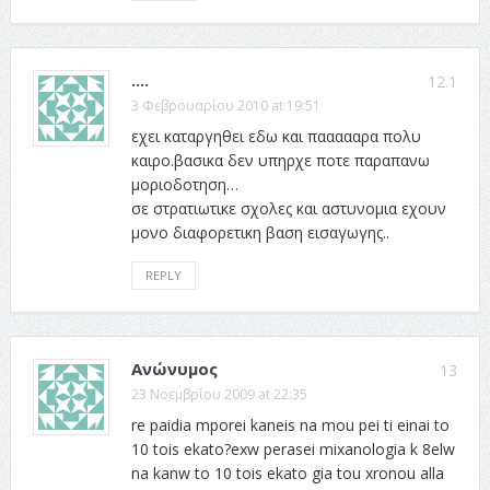
....
12.1
3 Φεβρουαρίου 2010 at 19:51
εχει καταργηθει εδω και παααααρα πολυ
καιρο.βασικα δεν υπηρχε ποτε παραπανω
μοριοδοτηση…
σε στρατιωτικε σχολες και αστυνομια εχουν
μονο διαφορετικη βαση εισαγωγης..
REPLY
Ανώνυμος
13
23 Νοεμβρίου 2009 at 22:35
re paidia mporei kaneis na mou pei ti einai to
10 tois ekato?exw perasei mixanologia k 8elw
na kanw to 10 tois ekato gia tou xronou alla