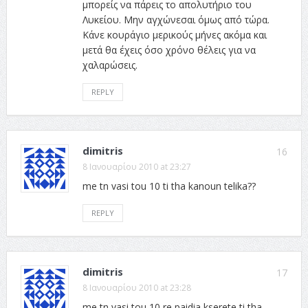
μπορείς να πάρεις το απολυτήριο του
Λυκείου. Μην αγχώνεσαι όμως από τώρα.
Κάνε κουράγιο μερικούς μήνες ακόμα και
μετά θα έχεις όσο χρόνο θέλεις για να
χαλαρώσεις.
REPLY
dimitris
16
8 Ιανουαρίου 2010 at 23:27
me tn vasi tou 10 ti tha kanoun telika??
REPLY
dimitris
17
8 Ιανουαρίου 2010 at 23:28
me tn vasi tou 10 re paidia kserete ti tha