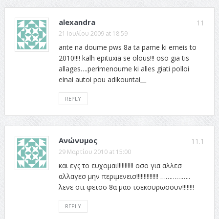
alexandra
11
21 Ιουλίου 2009 at 18:59
ante na doume pws 8a ta pame ki emeis to
2010!!!! kalh epituxia se olous!!! oso gia tis
allages….perimenoume ki alles giati polloi
einai autoi pou adikountai__
REPLY
Ανώνυμος
11.1
29 Μαρτίου 2010 at 15:00
και εγς το ευχομαι!!!!!!!!!!! οσο για αλλεσ
αλλαγεσ μην περιμενεισ!!!!!!!!!!!!!!! ……………..
λενε οτι φετοσ 8α μασ τσεκουρωσουν!!!!!!!!
REPLY