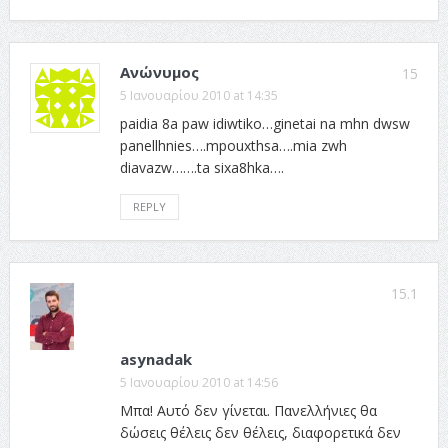
Ανώνυμος
15
5 Ιανουαρίου 2010 at 14:35
paidia 8a paw idiwtiko…ginetai na mhn dwsw
panellhnies….mpouxthsa….mia zwh
diavazw…….ta sixa8hka….
REPLY
15.1
asynadak
5 Ιανουαρίου 2010 at 14:56
Μπα! Αυτό δεν γίνεται. Πανελλήνιες θα
δώσεις θέλεις δεν θέλεις, διαφορετικά δεν