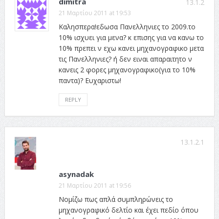
dimitra
13.1.2
21 Μαρτίου 2011 at 19:53
Καλησπερα!εδωσα Πανελληνιες το 2009.το
10% ισχυει για μενα? κ επισης για να κανω το
10% πρεπει ν εχω κανει μηχανογραφικο μετα
τις Πανελληνιες? ή δεν ειναι απαραιτητο ν
κανεις 2 φορες μηχανογραφικο(για το 10%
παντα)? Ευχαριστω!
REPLY
13.1.2.1
asynadak
21 Μαρτίου 2011 at 19:56
Νομίζω πως απλά συμπληρώνεις το
μηχανογραφικό δελτίο και έχει πεδίο όπου