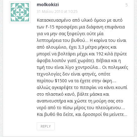
molkokizi
5
31 Μαΐου 2010 at 10:25
Κατασκευασμένο από υλικό όμοιο με αυτό
των F-15 προσφέρει μια διάφανη επιφάνεια
για να μην σας ξεφεύγει ούτε μία
λεπτομέρεια του βυθού… Η καρίνα του είναι
από αλουμίνιο, έχει 3,3 μέτρα μήκος και
μπορεί να βολτάρει μέχρι και 192 κιλά (τρώτε
άφοβα λοιπόν γιατί χωράτε). Βέβαια και η
τιμή του είναι λίγο χοντρούλα… Οι πολεμικές
τεχνολογίες δεν είναι φτηνές, οπότε
περίπου $1500 να τα έχετε στην άκρη….
αλλιώς αγκαρέψτε το πιτσιρίκι να κάνει κουπί
στο πλαστικό κανό, βάλτε μάσκα και
αναπνευστήρα και χώστε τη μούρη σας στο
νερό από το πίσω μέρος του πλεούμενου….
Και βυθό θα δείτε, και δροσεροί θα μείνετε…
REPLY