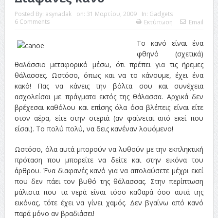
Posted By:
asynadak
on:
31 Μαρτίου, 2009
In:
Gadgets
6 Comments
Εκτύπωση
Email
Το κανό είναι ένα
φθηνό (σχετικά)
θαλάσσιο μεταφορικό μέσω, ότι πρέπει για τις ήρεμες
θάλασσες. Ωστόσο, όπως και να το κάνουμε, έχει ένα
κακό! Πας να κάνεις την βόλτα σου και συνέχεια
ασχολείσαι με πράγματα εκτός της θάλασσα. Αρχικά δεν
βρέχεσαι καθόλου και επίσης όλα όσα βλέπεις είναι είτε
στον αέρα, είτε στην στεριά (αν φαίνεται από εκεί που
είσαι). Το πολύ πολύ, να δεις κανέναν λουόμενο!
Ωστόσο, όλα αυτά μπορούν να λυθούν με την εκπληκτική
πρόταση που μπορείτε να δείτε και στην εικόνα του
άρθρου. Ένα διαφανές κανό για να απολαύσετε μέχρι εκεί
που δεν πάει τον βυθό της θάλασσας. Στην περίπτωση
μάλιστα που τα νερά είναι τόσο καθαρά όσο αυτά της
εικόνας, τότε έχει να γίνει χαμός. Δεν βγαίνω από κανό
παρά μόνο αν βραδιάσει!