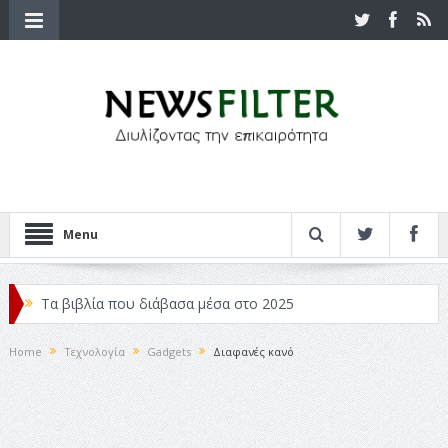
Menu
Τα βιβλία που διάβασα μέσα στο 2025
Κριτικές ταινιών: Ο Ντι Κάπριο και ο Λάνθιμος
Home
Τεχνολογία
Gadgets
Διαφανές κανό
Σχεδιασμός που «Μιλάει» Χωρίς Λέξεις
Σπιρτόκουτο: η απόλυτη αντισυμβατική καλοκαιρινή