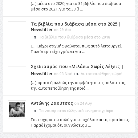
[…] μέσα στο 2020, για τα 31 βιβλία που διάβασα
μέσα στο 2021, για τα 33 β ...
Τα βιβλία που διάβασα μέσα στο 2025 |
Newsfilter
on 29 Δεκ
in:
Τα βιβλία που διάβασα μέσα στο 2018
[…] μέχρι στιγμής φαίνεται πως αυτό λειτουργεί.
Παλιότερα είχα γράψει για ...
Σχεδιασμός που «Μιλάει» Χωρίς Λέξεις |
Newsfilter
in:
on 03 Νοέ
Αυτοπεποίθηση τώρα!
[…] ορατό ή αλλιώς την κομψότητα της απλότητας,
την αυτοπεποίθηση της ποιό ...
Αντώνης Ζαούτσος
on 24 Αυγ
in:
Το νουάρ στον ελληνικό κινηματογράφο
Σας ευχαριστώ πολύ για το σχόλιο και τις προτάσεις.
Παραδέχομαι ότι οι γνώσεις μ ...