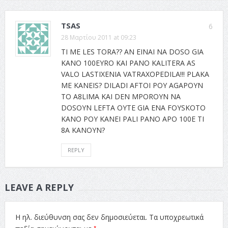
TSAS
6
28 Μαρτίου 2011 at 09:23
TI ME LES TORA?? AN EINAI NA DOSO GIA
KANO 100EYRO KAI PANO KALITERA AS
VALO LASTIXENIA VATRAXOPEDILA!!! PLAKA
ME KANEIS? DILADI AFTOI POY AGAPOYN
TO A8LIMA KAI DEN MPOROYN NA
DOSOYN LEFTA OYTE GIA ENA FOYSKOTO
KANO POY KANEI PALI PANO APO 100E TI
8A KANOYN?
REPLY
LEAVE A REPLY
Η ηλ. διεύθυνση σας δεν δημοσιεύεται.
Τα υποχρεωτικά