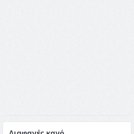
ταινία
Το Top 5 της εβδομάδας #517
Το νουάρ στον ελληνικό κινηματογράφο
Η Φροντίδα Έχει Πολλές Μορφές: Κι Όλες Σε Αφορούν
Τρία Βήματα Μπροστά για Σένα και την Επιχείρησή σου
Όψεις και Απόψεις
Αξίζει άραγε?
Διαφανές κανό