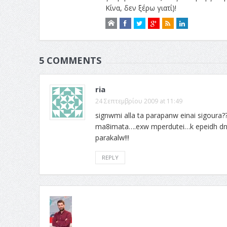
Κίνα, δεν ξέρω γιατί)!
5 COMMENTS
ria
24 Σεπτεμβρίου 2009 at 11:49
signwmi alla ta parapanw einai sigoura??
ma8imata….exw mperdutei…k epeidh dn e
parakalw!!!
REPLY