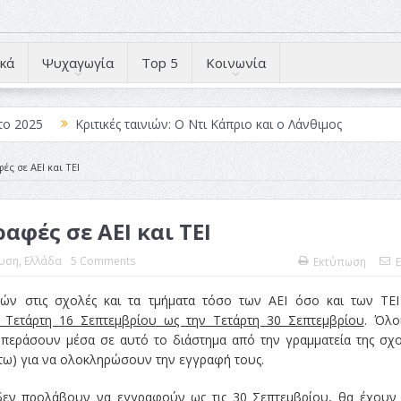
κά
Ψυχαγωγία
Top 5
Κοινωνία
το 2025
Κριτικές ταινιών: Ο Ντι Κάπριο και ο Λάνθιμος
 Λέξεις
Σπιρτόκουτο: η απόλυτη αντισυμβατική καλοκαιρινή ται
ές σε ΑΕΙ και ΤΕΙ
Το νουάρ στον ελληνικό κινηματογράφο
αφές σε ΑΕΙ και ΤΕΙ
ές: Κι Όλες Σε Αφορούν
Τρία Βήματα Μπροστά για Σένα και τη
άραγε?
υση
,
Ελλάδα
5 Comments
Εκτύπωση
E
ών στις σχολές και τα τμήματα τόσο των ΑΕΙ όσο και των ΤΕ
 Τετάρτη 16 Σεπτεμβρίου ως την Τετάρτη 30 Σεπτεμβρίου
. Όλο
 περάσουν μέσα σε αυτό το διάστημα από την γραμματεία της σχ
άτω) για να ολοκληρώσουν την εγγραφή τους.
 δεν προλάβουν να εγγραφούν ως τις 30 Σεπτεμβρίου, θα έχουν