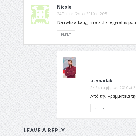
Nicole
24 Σεπτεμβρίου 2010 at 20:51
Na rwtisw kati,,, mia aithsi eggrafhs p
REPLY
asynadak
24 Σεπτεμβρίου 2010 at 2
Από την γραμματεία τη
REPLY
LEAVE A REPLY