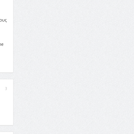
τους
me
3