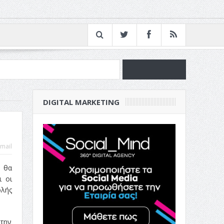
νία
DIGITAL MARKETING
ν Επιχείρησή σου
mail
Ι θα
ι οι
ολής
 την