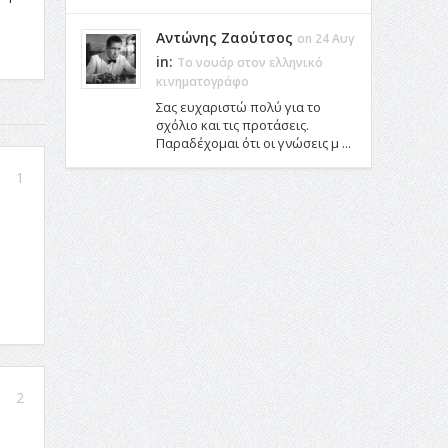
Αντώνης Ζαούτσος
on 24 Αυγ
in:
Το νουάρ στον ελληνικό
κινηματογράφο
Σας ευχαριστώ πολύ για το
σχόλιο και τις προτάσεις.
Παραδέχομαι ότι οι γνώσεις μ ...
1
2