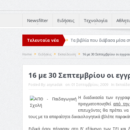
Newsfilter
Ειδήσεις
Τεχνολογία
Αθλητι
Τελευταία νέα
Τα βιβλία που διάβασα μέσα σ
Σχεδιασμός που «Μιλάει» Χωρίς
Home
Ειδήσεις
Εκπαίδευση
16 με 30 Σεπτεμβρίου οι εγγραφ
Το Top 5 της εβδομάδας #517
16 με 30 Σεπτεμβρίου οι εγγρ
Η Φροντίδα Έχει Πολλές Μορφ
Όψεις και Απόψεις
Αξίζει 
Posted By:
asynadak
on:
01 Σεπτεμβρίου, 2009
In:
Εκπαίδε
Η διαδικασία των εγγραφ
πραγματοποιηθεί
από την
επιτυχόντες θα πρέπει να
τους με τα απαραίτητα δικαιολογητικά (βλέπε παρακ
Ειδικά όσοι πέρασαν στο Β’ εξάμηνο των ΤΕΙ και