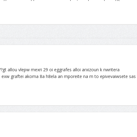
?gt allou vlepw mexri 29 oi eggrafes alloi arxizoun k nwritera
xw graftei akoma 8a h8ela an mporeite na m to epivevaiwsete sas