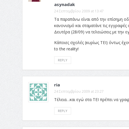
asynadak
24 Σεπτεμβρίου 2009 at 13:47
Τα παραπάνω είναι από την επίσημη οδ
κανονισμό και σταματάνε τις εγγραφές 
Δευτέρα (28/09) να τελειώσεις με την ε
Κάποιες σχολές (κυρίως ΤΕΙ) όντως έχ
to the reality!
REPLY
ria
24 Σεπτεμβρίου 2009 at 23:27
Τέλεια…και εγώ στα ΤΕΙ πρέπει να γρα
REPLY