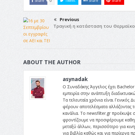
Share
0
Tweet
Share
Share
Previous
Τραγική η κατάσταση του Θερμαϊκ
ABOUT THE AUTHOR
asynadak
Ο Συναδάκης Άγγελος έχει Bachelor 
εμπειρία στην ανάπτυξη διαδικτυακ
Τα τελευταία χρόνια είναι Γενικός Δι
φέρουν αποτελέσματα αλλάζοντας το
κανάλια. Το newsfilter.gr προέκυψε σ
φροντίζουμε να προσφέρουμε καθημε
μεταξύ άλλων, περισσότερο για κινητ
για βιβλία καθώς και για περίεργα