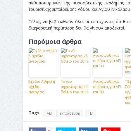
ανθυποπυραγών της πυροσβεστικής ακαδημίας, στ
τουριστικής εκπαίδευσης Ρόδου και Αγίου Νικολάου Κρ
Τέλος, να βεβαιωθούν όλοι οι επιτυχόντες ότι θ
διαφορετική περίπτωση δεν θα γίνουν αποδεκτοί.
Παρόμοια άρθρα
Σχέδιο Αθηνά ή
Το νέο
Ανακοινώθηκαν
13 
σχέδιο
μηχανογραφικό
οι βάσεις για ΑΕΙ
Σεπ
ανεργίας?
δελτίο του 2013
και ΤΕΙ
εγγ
φοι
και
Tags:
ΑΕΙ
εκπαίδευση
ΤΕΙ