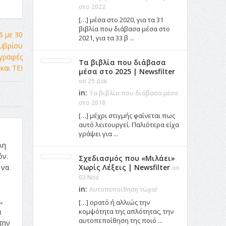
στο 2022
[…] μέσα στο 2020, για τα 31
βιβλία που διάβασα μέσα στο
2021, για τα 33 β ...
Τα βιβλία που διάβασα
μέσα στο 2025 | Newsfilter
on 29 Δεκ
in:
Τα βιβλία που διάβασα μέσα
στο 2018
[…] μέχρι στιγμής φαίνεται πως
αυτό λειτουργεί. Παλιότερα είχα
γράψει για ...
λη
όν.
Σχεδιασμός που «Μιλάει»
 να
Χωρίς Λέξεις | Newsfilter
on
03 Νοέ
in:
Αυτοπεποίθηση τώρα!
,
[…] ορατό ή αλλιώς την
α
κομψότητα της απλότητας, την
αυτοπεποίθηση της ποιό ...
την