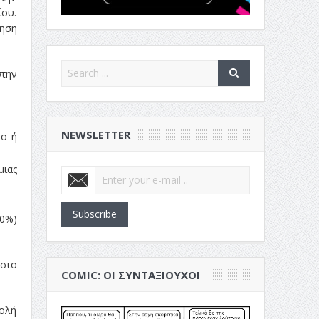
ίου.
τηση
στην
NEWSLETTER
φο ή
μιας
Subscribe
90%)
 στο
COMIC: ΟΙ ΣΥΝΤΑΞΙΟΎΧΟΙ
χολή