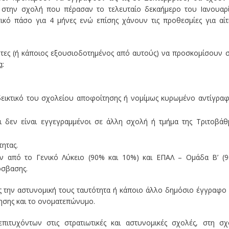
 στην σχολή που πέρασαν το τελευταίο δεκαήμερο του Ιανουαρ
κό πάσο για 4 μήνες ενώ επίσης χάνουν τις προθεσμίες για αί
όντες (ή κάποιος εξουσιοδοτημένος από αυτούς) να προσκομίσουν 
α
:
δεικτικό του σχολείου αποφοίτησης ή νομίμως κυρωμένο αντίγρα
 δεν είναι εγγεγραμμένοι σε άλλη σχολή ή τμήμα της Τριτοβάθ
ητας.
ν από το Γενικό Λύκειο (90% και 10%) και ΕΠΑΛ – Ομάδα Β’ (
όσβασης.
υς την αστυνομική τους ταυτότητα ή κάποιο άλλο δημόσιο έγγραφο
ησης και το ονοματεπώνυμο.
ιτυχόντων στις στρατιωτικές και αστυνομικές σχολές, στη σ