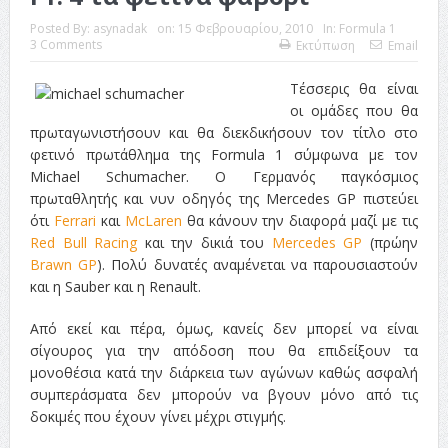
ταινία
Posted By:
asynadak
on:
15 Φεβρουαρίου, 2010
In:
Formula 1
3 Comments
Εκτύπωση
Email
Το Top 5 της εβδομάδας #517
Τέσσερις θα είναι
Το νουάρ στον ελληνικό κινηματογράφο
οι ομάδες που θα
πρωταγωνιστήσουν και θα διεκδικήσουν τον τίτλο στο
Η Φροντίδα Έχει Πολλές Μορφές: Κι Όλες Σε Αφορούν
φετινό πρωτάθλημα της Formula 1 σύμφωνα με τον
Michael Schumacher. Ο Γερμανός παγκόσμιος
Τρία Βήματα Μπροστά για Σένα και την Επιχείρησή σου
πρωταθλητής και νυν οδηγός της Mercedes GP πιστεύει
Όψεις και Απόψεις
Αξίζει άραγε?
ότι
Ferrari
και
McLaren
θα κάνουν την διαφορά μαζί με τις
Red Bull Racing
και την δικιά του
Mercedes GP
(πρώην
Brawn GP
). Πολύ δυνατές αναμένεται να παρουσιαστούν
και η Sauber και η Renault.
Από εκεί και πέρα, όμως, κανείς δεν μπορεί να είναι
σίγουρος για την απόδοση που θα επιδείξουν τα
μονοθέσια κατά την διάρκεια των αγώνων καθώς ασφαλή
συμπεράσματα δεν μπορούν να βγουν μόνο από τις
δοκιμές που έχουν γίνει μέχρι στιγμής.