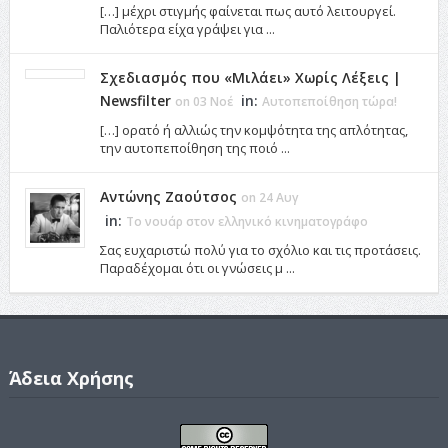
[…] μέχρι στιγμής φαίνεται πως αυτό λειτουργεί.
Παλιότερα είχα γράψει για ...
Σχεδιασμός που «Μιλάει» Χωρίς Λέξεις |
Newsfilter
in:
on 03 Νοέ
Αυτοπεποίθηση τώρα!
[…] ορατό ή αλλιώς την κομψότητα της απλότητας,
την αυτοπεποίθηση της ποιό ...
Αντώνης Ζαούτσος
on 24 Αυγ
in:
Το νουάρ στον ελληνικό κινηματογράφο
Σας ευχαριστώ πολύ για το σχόλιο και τις προτάσεις.
Παραδέχομαι ότι οι γνώσεις μ ...
Άδεια Χρήσης