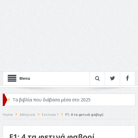
Menu
Τα βιβλία που διάβασα μέσα στο 2025
Κριτικές ταινιών: Ο Ντι Κάπριο και ο Λάνθιμος
Home
Αθλητικά
Formula 1
F1: 4 τα φετινά φαβορί
Σχεδιασμός που «Μιλάει» Χωρίς Λέξεις
F1: 4 τα φετινά φαβορί
Σπιρτόκουτο: η απόλυτη αντισυμβατική καλοκαιρινή