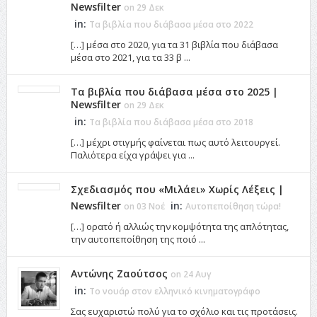
Newsfilter
on 29 Δεκ
in:
Τα βιβλία που διάβασα μέσα στο 2022
[…] μέσα στο 2020, για τα 31 βιβλία που διάβασα
μέσα στο 2021, για τα 33 β ...
Τα βιβλία που διάβασα μέσα στο 2025 |
Newsfilter
on 29 Δεκ
in:
Τα βιβλία που διάβασα μέσα στο 2018
[…] μέχρι στιγμής φαίνεται πως αυτό λειτουργεί.
Παλιότερα είχα γράψει για ...
Σχεδιασμός που «Μιλάει» Χωρίς Λέξεις |
Newsfilter
in:
on 03 Νοέ
Αυτοπεποίθηση τώρα!
[…] ορατό ή αλλιώς την κομψότητα της απλότητας,
την αυτοπεποίθηση της ποιό ...
Αντώνης Ζαούτσος
on 24 Αυγ
in:
Το νουάρ στον ελληνικό κινηματογράφο
Σας ευχαριστώ πολύ για το σχόλιο και τις προτάσεις.