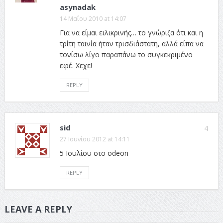
asynadak
14 Μαΐου 2010 at 14:07
Για να είμαι ειλικρινής… το γνώριζα ότι και η
τρίτη ταινία ήταν τρισδιάστατη, αλλά είπα να
τονίσω λίγο παραπάνω το συγκεκριμένο
εφέ. Χεχε!
REPLY
sid
4
27 Ιουνίου 2012 at 14:11
5 Ιουλίου στο odeon
REPLY
LEAVE A REPLY