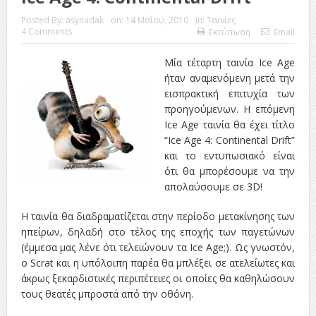
Posted By:
asynadak
on:
14 Μαΐου, 2010
In:
Ταινίες
4 Comments
Εκτύπωση
Email
Μία τέταρτη ταινία Ice Age
ήταν αναμενόμενη μετά την
εισπρακτική επιτυχία των
προηγούμενων. Η επόμενη
Ice Age ταινία θα έχει τίτλο
“Ice Age 4: Continental Drift”
και το εντυπωσιακό είναι
ότι θα μπορέσουμε να την
απολαύσουμε σε 3D!
Η ταινία θα διαδραματίζεται στην περίοδο μετακίνησης των
ηπείρων, δηλαδή στο τέλος της εποχής των παγετώνων
(έμμεσα μας λένε ότι τελειώνουν τα Ice Age;). Ως γνωστόν,
ο Scrat και η υπόλοιπη παρέα θα μπλέξει σε ατελείωτες και
άκρως ξεκαρδιστικές περιπέτειες οι οποίες θα καθηλώσουν
τους θεατές μπροστά από την οθόνη.