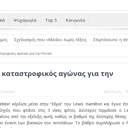
κά
Ψυχαγωγία
Top 5
Κοινωνία
χεδιασμός που «Μιλάει» Χωρίς Λέξεις
Σπιρτόκουτο: η απόλυτη αντ
αστροφικός αγώνας για την Ferrari
ας καταστροφικός αγώνας για την
 Comment
Εκτύπωση
E
bber κέρδισε μέσα στην “έδρα” του Lewis Hamilton και έγινε έτ
ηγός που φτάνει στις 3 νίκες φέτος. Δεύτερος τερμάτισε ο L
ένος από την εξέλιξη αυτή, καθώς οι βαθμοί της δεύτερης θέσης
ών έναντι των βασικών του αντιπάλων. Το βάθρο συμπλήρωσε ο 