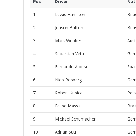
Pos
Driver
Nati
1
Lewis Hamilton
Briti
2
Jenson Button
Briti
3
Mark Webber
Aust
4
Sebastian Vettel
Ger
5
Fernando Alonso
Span
6
Nico Rosberg
Ger
7
Robert Kubica
Poli
8
Felipe Massa
Braz
9
Michael Schumacher
Ger
10
Adrian Sutil
Ger