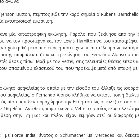
ίο αγώνα.
 Jenson Button, πέμπτος είδε την καρό σημαία ο Rubens Barrichello
ία εντυπωσιακή εμφάνιση.
κανε μία καταστροφική εκκίνηση. Παρόλο που ξεκίνησε από την 
ου να τον προσπερνά και τον Lewis Hamilton να του καταστρέφει
ο gran prix) μετά από επαφή που είχαν με αποτέλεσμα να κλατάρε
Racing, απαράδεκτη ήταν και η εκκίνηση του Fernando Alonso ο οπ
ς θέσεις πίσω! Μαζί με τον Vettel, στις τελευταίες θέσεις έπεσε κ
 του σπασμένου ελαστικού του που προέκυψε μετά από επαφή με
οκίνητο ασφαλείας το οποίο με την είσοδό του άλλαξε τις ισορρο
ου ασφαλείας, ο Fernando Alonso κλήθηκε να εκτίσει ποινή διέλε
τός πίστα και δεν παραχώρησε την θέση του ως όφειλε) το οποίο 
 16η θέση! Αντίθετα, πάρτι έκανε ο Vettel ο οποίος εκμεταλλεύτηκ
θέση στην 7η μιας και πλέον είχαν εκμηδενιστεί οι διαφορές μ
til με Force India, ένατος ο Schumacher με Mercedes και δέκατ