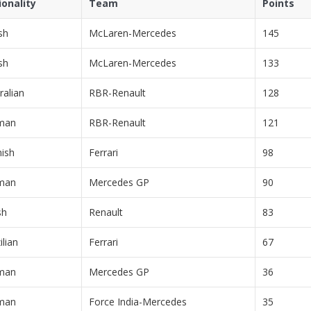
onality
Team
Points
sh
McLaren-Mercedes
145
sh
McLaren-Mercedes
133
ralian
RBR-Renault
128
man
RBR-Renault
121
ish
Ferrari
98
man
Mercedes GP
90
sh
Renault
83
ilian
Ferrari
67
man
Mercedes GP
36
man
Force India-Mercedes
35