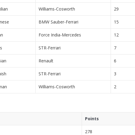
ilian
Williams-Cosworth
29
nese
BMW Sauber-Ferrari
15
an
Force India-Mercedes
12
s
STR-Ferrari
7
ian
Renault
6
ish
STR-Ferrari
3
man
Williams-Cosworth
2
Points
278