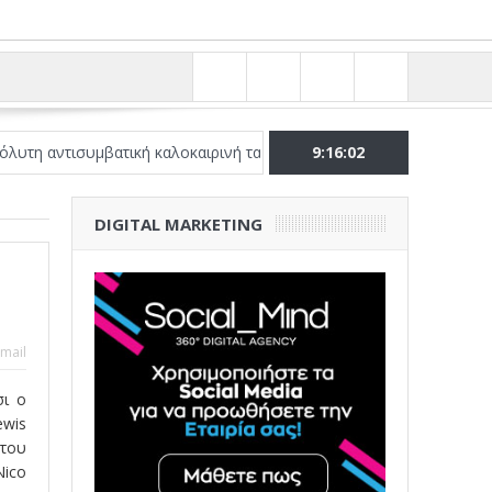
ισυμβατική καλοκαιρινή ταινία
Το Top 5 της εβδομάδας #517
9:16:03
DIGITAL MARKETING
mail
σι ο
ewis
 του
Nico