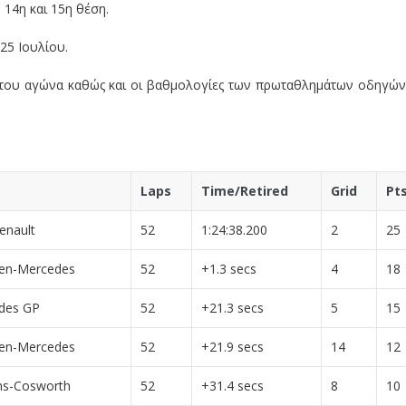
ν 14η και 15η θέση.
25 Ιουλίου.
του αγώνα καθώς και οι βαθμολογίες των πρωταθλημάτων οδηγών
Laps
Time/Retired
Grid
Pt
enault
52
1:24:38.200
2
25
en-Mercedes
52
+1.3 secs
4
18
des GP
52
+21.3 secs
5
15
en-Mercedes
52
+21.9 secs
14
12
ms-Cosworth
52
+31.4 secs
8
10