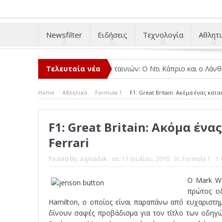
Newsfilter
Ειδήσεις
Τεχνολογία
Αθλητι
μέσα στο 2025
Τελευταία νέα
Κριτικές ταινιών: Ο Ντι Κάπριο και ο Λάνθιμος
Σ
Home
Αθλητικά
Formula 1
F1: Great Britain: Ακόμα ένας κατ
F1: Great Britain: Ακόμα έν
Ferrari
Posted By:
asynadak
on:
11 Ιουλίου, 2010
In:
Formula 1
1
Ο Mark We
πρώτος οδ
Hamilton, ο οποίος είναι παραπάνω από ευχαριστημ
δίνουν σαφές προβάδισμα για τον τίτλο των οδηγ