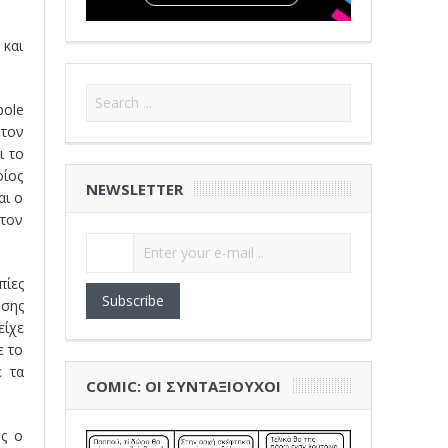
 και
pole
 τον
ι το
οίος
NEWSLETTER
αι ο
 τον
πίες
Subscribe
υσης
είχε
ε το
ε τα
COMIC: ΟΙ ΣΥΝΤΑΞΙΟΎΧΟΙ
ος ο