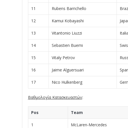
11
Rubens Barrichello
Braz
12
Kamui Kobayashi
Japa
13
Vitantonio Liuzzi
Itali
14
Sebastien Buemi
Swis
15
Vitaly Petrov
Russ
16
Jaime Alguersuari
Span
17
Nico Hulkenberg
Ger
Βαθμολογία Κατασκευαστών
:
Pos
Team
1
McLaren-Mercedes