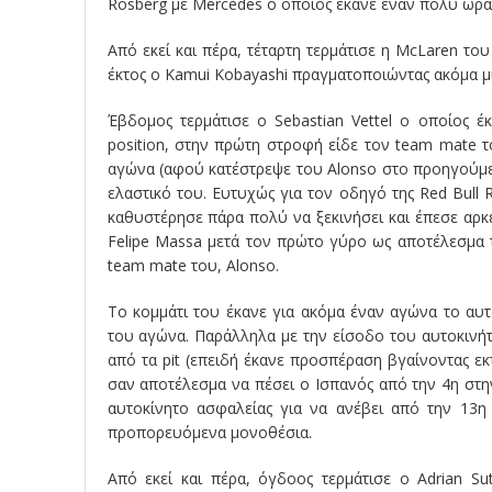
Rosberg με Mercedes ο οποίος έκανε έναν πολύ ωρα
Από εκεί και πέρα, τέταρτη τερμάτισε η McLaren του
έκτος ο Kamui Kobayashi πραγματοποιώντας ακόμα μ
Έβδομος τερμάτισε ο Sebastian Vettel ο οποίος έ
position, στην πρώτη στροφή είδε τον team mate τ
αγώνα (αφού κατέστρεψε του Alonso στο προηγούμεν
ελαστικό του. Ευτυχώς για τον οδηγό της Red Bull 
καθυστέρησε πάρα πολύ να ξεκινήσει και έπεσε αρκετέ
Felipe Massa μετά τον πρώτο γύρο ως αποτέλεσμα
team mate του, Alonso.
Το κομμάτι του έκανε για ακόμα έναν αγώνα το αυτ
του αγώνα. Παράλληλα με την είσοδο του αυτοκινήτ
από τα pit (επειδή έκανε προσπέραση βγαίνοντας εκ
σαν αποτέλεσμα να πέσει ο Ισπανός από την 4η στην
αυτοκίνητο ασφαλείας για να ανέβει από την 13η 
προπορευόμενα μονοθέσια.
Από εκεί και πέρα, όγδοος τερμάτισε ο Adrian Su