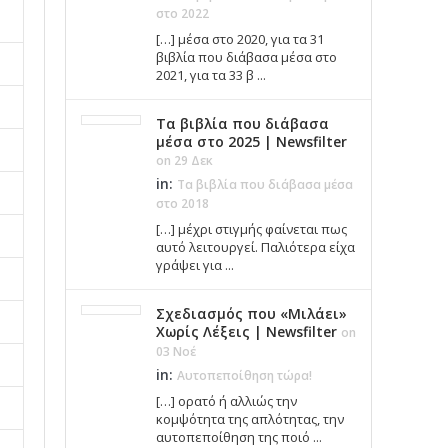
στο 2022
[…] μέσα στο 2020, για τα 31
βιβλία που διάβασα μέσα στο
2021, για τα 33 β ...
Τα βιβλία που διάβασα
μέσα στο 2025 | Newsfilter
on 29 Δεκ
in:
Τα βιβλία που διάβασα μέσα
στο 2018
[…] μέχρι στιγμής φαίνεται πως
αυτό λειτουργεί. Παλιότερα είχα
γράψει για ...
Σχεδιασμός που «Μιλάει»
Χωρίς Λέξεις | Newsfilter
on
03 Νοέ
in:
Αυτοπεποίθηση τώρα!
[…] ορατό ή αλλιώς την
κομψότητα της απλότητας, την
αυτοπεποίθηση της ποιό ...