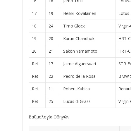
16
18
Jarno Trulli
Lotus
17
19
Heikki Kovalainen
Lotus
18
24
Timo Glock
Virgin
19
20
Karun Chandhok
HRT-C
20
21
Sakon Yamamoto
HRT-C
Ret
17
Jaime Alguersuari
STR-Fe
Ret
22
Pedro de la Rosa
BMW S
Ret
11
Robert Kubica
Renaul
Ret
25
Lucas di Grassi
Virgin
Βαθμολογία Οδηγών
: