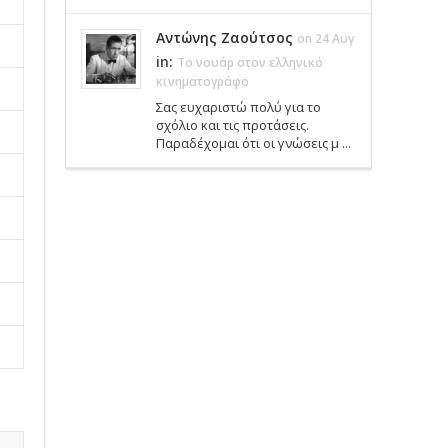
Αντώνης Ζαούτσος
on 24 Αυγ
in:
Το νουάρ στον ελληνικό
κινηματογράφο
Σας ευχαριστώ πολύ για το
σχόλιο και τις προτάσεις.
Παραδέχομαι ότι οι γνώσεις μ ...