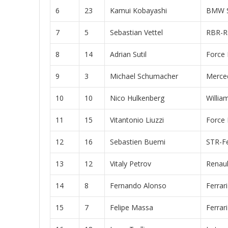
6
23
Kamui Kobayashi
BMW S
7
5
Sebastian Vettel
RBR-R
8
14
Adrian Sutil
Force 
9
3
Michael Schumacher
Merce
10
10
Nico Hulkenberg
Willia
11
15
Vitantonio Liuzzi
Force 
12
16
Sebastien Buemi
STR-Fe
13
12
Vitaly Petrov
Renaul
14
8
Fernando Alonso
Ferrari
15
7
Felipe Massa
Ferrari