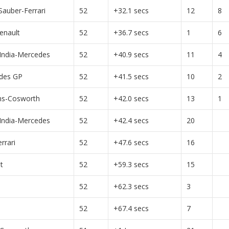
auber-Ferrari
52
+32.1 secs
12
8
enault
52
+36.7 secs
1
6
India-Mercedes
52
+40.9 secs
11
4
des GP
52
+41.5 secs
10
2
ms-Cosworth
52
+42.0 secs
13
1
India-Mercedes
52
+42.4 secs
20
rrari
52
+47.6 secs
16
t
52
+59.3 secs
15
52
+62.3 secs
3
52
+67.4 secs
7