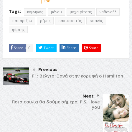
μέρα”
Tags:
κομνηνός
μάνου
μαχαιρίτσας
ναθαναήλ
παπαρίζου
ρέμος
σαν με κοιτάς
σπανός
φέρτης
Share
0
Tweet
Share
Share
Previous
F1: Βέλγιο: Ξανά στην κορυφή ο Hamilton
Next
Ποια ταινία θα δούμε σήμερα; P.S. I love
you