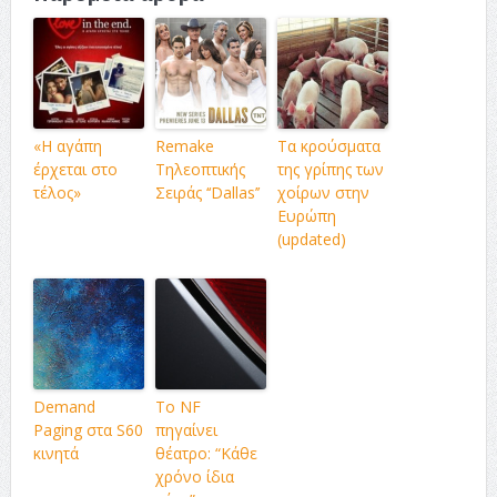
«Η αγάπη
Remake
Τα κρούσματα
έρχεται στο
Τηλεοπτικής
της γρίπης των
τέλος»
Σειράς ‘‘Dallas’’
χοίρων στην
Ευρώπη
(updated)
Demand
Το NF
Paging στα S60
πηγαίνει
κινητά
θέατρο: “Κάθε
χρόνο ίδια