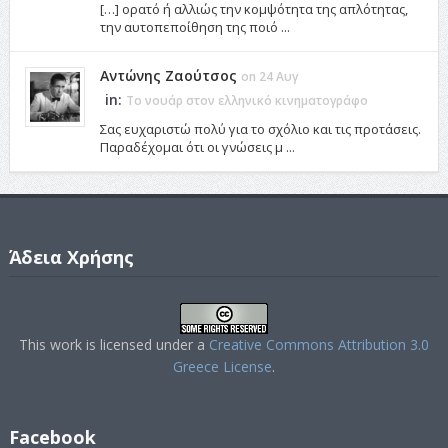
[…] ορατό ή αλλιώς την κομψότητα της απλότητας,
την αυτοπεποίθηση της ποιό ...
Αντώνης Ζαούτσος
on 24 Αυγ
in:
Το νουάρ στον ελληνικό κινηματογράφο
Σας ευχαριστώ πολύ για το σχόλιο και τις προτάσεις.
Παραδέχομαι ότι οι γνώσεις μ ...
Άδεια Χρήσης
This work is licensed under a
Creative Commons Attribution 3.0
Greece License
.
Facebook