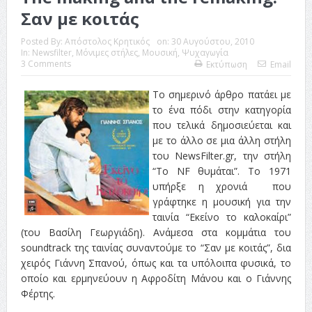
Σαν με κοιτάς
Posted By:
Απόστολος Κρητικός
on:
30 Αυγούστου, 2010
In:
Newsfilter
,
Μόνιμες στήλες
,
Μουσική
,
Ψυχαγωγία
3 Comments
Εκτύπωση
Email
Το σημερινό άρθρο πατάει με
το ένα πόδι στην κατηγορία
που τελικά δημοσιεύεται και
με το άλλο σε μια άλλη στήλη
του NewsFilter.gr, την στήλη
“Το NF θυμάται”. Το 1971
υπήρξε η χρονιά που
γράφτηκε η μουσική για την
ταινία “Εκείνο το καλοκαίρι”
(του Βασίλη Γεωργιάδη). Ανάμεσα στα κομμάτια του
soundtrack της ταινίας συναντούμε το “Σαν με κοιτάς”, δια
χειρός Γιάννη Σπανού, όπως και τα υπόλοιπα φυσικά, το
οποίο και ερμηνεύουν η Αφροδίτη Μάνου και ο Γιάννης
Φέρτης.