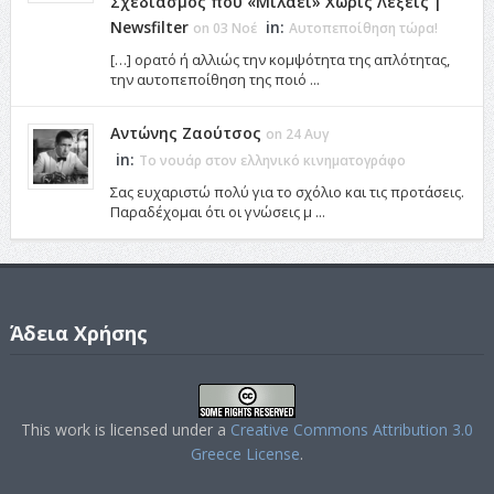
Σχεδιασμός που «Μιλάει» Χωρίς Λέξεις |
Newsfilter
in:
on 03 Νοέ
Αυτοπεποίθηση τώρα!
[…] ορατό ή αλλιώς την κομψότητα της απλότητας,
την αυτοπεποίθηση της ποιό ...
Αντώνης Ζαούτσος
on 24 Αυγ
in:
Το νουάρ στον ελληνικό κινηματογράφο
Σας ευχαριστώ πολύ για το σχόλιο και τις προτάσεις.
Παραδέχομαι ότι οι γνώσεις μ ...
Άδεια Χρήσης
This work is licensed under a
Creative Commons Attribution 3.0
Greece License
.