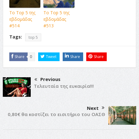
Το Top 5 της
Το Top 5 της
εβδομάδας
εβδομάδας
#514
#513
Tags:
top 5
Share
0
Tweet
Share
Share
Previous
Τελευταία της ευκαιρία!!!
Next
0,80€ θα κοστίζει το εισιτήριο του ΟΑΣΘ