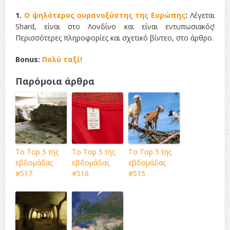
1.
Ο ψηλότερος ουρανοξύστης της Ευρώπης
:
Λέγεται
Shard, είναι στο Λονδίνο και είναι εντυπωσιακός!
Περισσότερες πληροφορίες και σχετικό βίντεο, στο άρθρο.
Bonus:
Πολύ ταξί!
Παρόμοια άρθρα
Το Top 5 της
Το Top 5 της
Το Top 5 της
εβδομάδας
εβδομάδας
εβδομάδας
#517
#516
#515