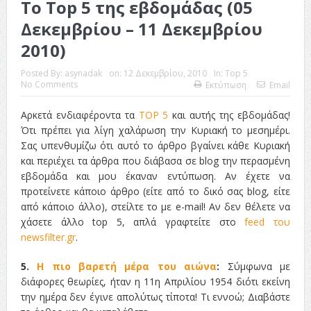
Το Top 5 της εβδομάδας (05
Δεκεμβρίου – 11 Δεκεμβρίου
2010)
Posted By:
asynadak
on:
12 Δεκεμβρίου, 2010
In:
Top 5
No Comments
Εκτύπωση
Email
Αρκετά ενδιαφέροντα τα
TOP 5
και αυτής της εβδομάδας!
Ότι πρέπει για λίγη χαλάρωση την Κυριακή το μεσημέρι.
Σας υπενθυμίζω ότι αυτό το άρθρο βγαίνει κάθε Κυριακή
και περιέχει τα άρθρα που διάβασα σε blog την περασμένη
εβδομάδα και μου έκαναν εντύπωση. Αν έχετε να
προτείνετε κάποιο άρθρο (είτε από το δικό σας blog, είτε
από κάποιο άλλο), στείλτε το με e-mail! Αν δεν θέλετε να
χάσετε άλλο top 5, απλά γραφτείτε στο
feed του
newsfilter.gr
.
5.
Η πιο βαρετή μέρα του αιώνα
:
Σύμφωνα με
διάφορες θεωρίες, ήταν η 11η Απριλίου 1954 διότι εκείνη
την ημέρα δεν έγινε απολύτως τίποτα! Τι εννοώ; Διαβάστε