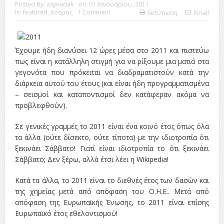
ταινία
Posted By:
asynadak
on:
01 Ιανουαρίου, 2011
In:
featured
,
Κόσμος
1 Comment
Εκτύπωση
Email
Το Top 5 της εβδομάδας #517
Το νουάρ στον ελληνικό κινηματογράφο
Έχουμε ήδη διανύσει 12 ώρες μέσα στο 2011 και πιστεύω
Η Φροντίδα Έχει Πολλές Μορφές: Κι Όλες Σε Αφορούν
πως είναι η κατάλληλη στιγμή για να ρίξουμε μια ματιά στα
γεγονότα που πρόκειται να διαδραματιστούν κατά την
Τρία Βήματα Μπροστά για Σένα και την Επιχείρησή σου
διάρκεια αυτού του έτους (και είναι ήδη προγραμματισμένα
– σεισμοί και καταποντισμοί δεν κατάφεραν ακόμα να
Όψεις και Απόψεις
Αξίζει άραγε?
προβλεφθούν).
Σε γενικές γραμμές το 2011 είναι ένα κοινό έτος όπως όλα
τα άλλα (ούτε δίσεκτο, ούτε τίποτα) με την ιδιοτροπία ότι
ξεκινάει Σάββατο! Γιατί είναι ιδιοτροπία το ότι ξεκινάει
Σάββατο; Δεν ξέρω, αλλά έτσι λέει η Wikipedia!
Κατά τα άλλα, το 2011 είναι το διεθνές έτος των δασών και
της χημείας μετά από απόφαση του Ο.Η.Ε.. Μετά από
απόφαση της Ευρωπαϊκής Ένωσης, το 2011 είναι επίσης
Ευρωπαϊκό έτος εθελοντισμού!