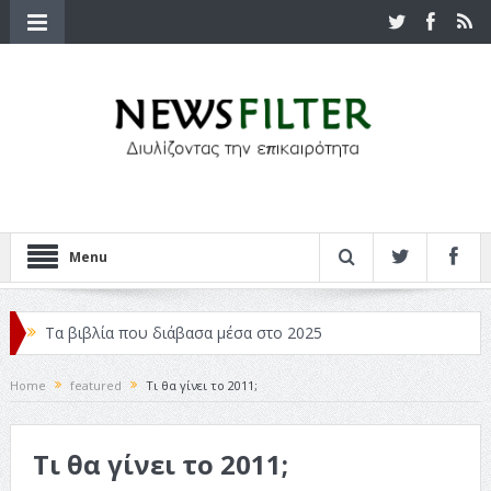
Menu
Τα βιβλία που διάβασα μέσα στο 2025
Κριτικές ταινιών: Ο Ντι Κάπριο και ο Λάνθιμος
Home
featured
Τι θα γίνει το 2011;
Σχεδιασμός που «Μιλάει» Χωρίς Λέξεις
Τι θα γίνει το 2011;
Σπιρτόκουτο: η απόλυτη αντισυμβατική καλοκαιρινή