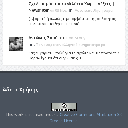
Σχεδιασμός που «Μιλάει» Χωρίς Λέξεις |
Newsfilter
in:
on 03 Νοέ
Αυτοπεποίθηση τώρα!
[…] ορατό ή αλλιώς την κομψότητα της απλότητας,
την αυτοπεποίθηση της ποιό ...
Αντώνης Ζαούτσος
on 24 Αυγ
in:
Το νουάρ στον ελληνικό κινηματογράφο
Σας ευχαριστώ πολύ για το σχόλιο και τις προτάσεις.
Παραδέχομαι ότι οι γνώσεις μ ...
Άδεια Χρήσης
This work is licensed under a
Creative Commons Attribution 3.0
Greece License
.