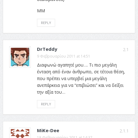
ΜΜ
REPLY
DrTeddy
2.1
9 Φεβρουαρίου 2011 at 14:51
Διαφωνώ αγαπητέ μου…. Τι πιο μεγάλη
ένταση από έναν άνθρωπο, σε τέτοια θέση,
που πρέπει να υπερβεί μια μεγάλη
ανεπάρκεια για να “επιβιώσει” και να δείξει
την αξία του…
REPLY
MiKe-Dee
2.1.1
18 Φεβρουαρίου 2011 at 14:37