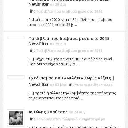
Newsfilter
on 29 Δεκ
in:
Τα βιβλία που διάβασα μέσα στο 2022
[…] μέσα στο 2020, για τα 31 βιβλία που διάβασα
μέσα στο 2021, για τα 33 β ...
Τα βιβλία που διάβασα μέσα στο 2025 |
Newsfilter
on 29 Δεκ
in:
Τα βιβλία που διάβασα μέσα στο 2018
[…] μέχρι στιγμής φαίνεται πως αυτό λειτουργεί.
Παλιότερα είχα γράψει για ...
Σχεδιασμός που «Μιλάει» Χωρίς Λέξεις |
Newsfilter
in:
on 03 Νοέ
Αυτοπεποίθηση τώρα!
[…] ορατό ή αλλιώς την κομψότητα της απλότητας,
την αυτοπεποίθηση της ποιό ...
Αντώνης Ζαούτσος
on 24 Αυγ
in:
Το νουάρ στον ελληνικό κινηματογράφο
Σας ευχαριστώ πολύ για το σχόλιο και τις προτάσεις.