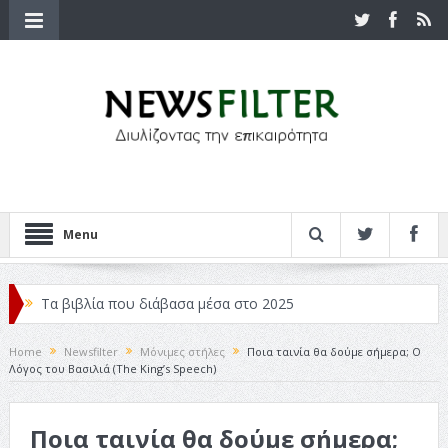
Menu
Τα βιβλία που διάβασα μέσα στο 2025
Κριτικές ταινιών: Ο Ντι Κάπριο και ο Λάνθιμος
Home
Newsfilter
Μόνιμες στήλες
Ποια ταινία θα δούμε σήμερα; Ο
Λόγος του Βασιλιά (The King’s Speech)
Σχεδιασμός που «Μιλάει» Χωρίς Λέξεις
Σπιρτόκουτο: η απόλυτη αντισυμβατική καλοκαιρινή
Ποια ταινία θα δούμε σήμερα;