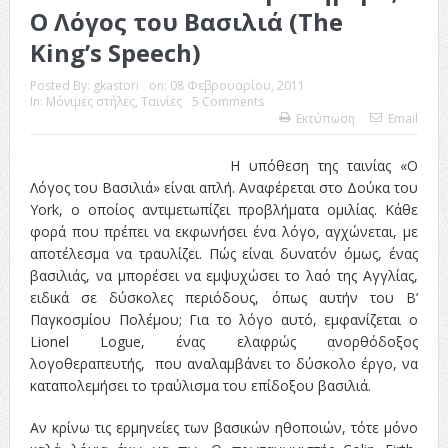
ταινία
Ο Λόγος του Βασιλιά (The
King’s Speech)
Το Top 5 της εβδομάδας #517
Το νουάρ στον ελληνικό κινηματογράφο
Posted By:
gkastori
on:
08 Φεβρουαρίου, 2011
In:
Μόνιμες στήλες
,
Ταινίες
5 Comments
Εκτύπωση
Email
Η Φροντίδα Έχει Πολλές Μορφές: Κι Όλες Σε Αφορούν
Τρία Βήματα Μπροστά για Σένα και την Επιχείρησή σου
Η υπόθεση της ταινίας «Ο
Λόγος του Βασιλιά» είναι απλή. Αναφέρεται στο Δούκα του
Όψεις και Απόψεις
Αξίζει άραγε?
York, ο οποίος αντιμετωπίζει προβλήματα ομιλίας. Κάθε
φορά που πρέπει να εκφωνήσει ένα λόγο, αγχώνεται, με
αποτέλεσμα να τραυλίζει. Πώς είναι δυνατόν όμως, ένας
βασιλιάς, να μπορέσει να εμψυχώσει το λαό της Αγγλίας,
ειδικά σε δύσκολες περιόδους, όπως αυτήν του Β’
Παγκοσμίου Πολέμου; Για το λόγο αυτό, εμφανίζεται ο
Lionel Logue, ένας ελαφρώς ανορθόδοξος
λογοθεραπευτής, που αναλαμβάνει το δύσκολο έργο, να
καταπολεμήσει το τραύλισμα του επίδοξου βασιλιά.
Αν κρίνω τις ερμηνείες των βασικών ηθοποιών, τότε μόνο