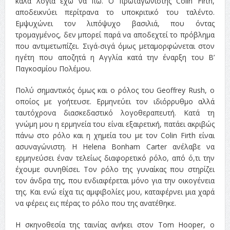
καλά λόγια έχω να πω. Ο πρωταγωνιστής Colin Firth,
αποδεικνύει περίτρανα το υποκριτικό του ταλέντο.
Εμψυχώνει τον λιπόψυχο βασιλιά, που όντας
τρομαγμένος, δεν μπορεί παρά να αποδεχτεί το πρόβλημα
που αντιμετωπίζει. Σιγά-σιγά όμως μεταμορφώνεται στον
ηγέτη που αποζητά η Αγγλία κατά την έναρξη του Β’
Παγκοσμίου Πολέμου.
Πολύ σημαντικός όμως και ο ρόλος του Geoffrey Rush, ο
οποίος με γοήτευσε. Ερμηνεύει τον ιδιόρρυθμο αλλά
ταυτόχρονα διασκεδαστικό λογοθεραπευτή. Κατά τη
γνώμη μου η ερμηνεία του είναι εξαιρετική, πατάει ακριβώς
πάνω στο ρόλο και η χημεία του με τον Colin Firth είναι
ασυναγώνιστη. Η Helena Bonham Carter ανέλαβε να
ερμηνεύσει έναν τελείως διαφορετικό ρόλο, από ό,τι την
έχουμε συνηθίσει. Τον ρόλο της γυναίκας που στηρίζει
τον άνδρα της, που ενδιαφέρεται μόνο για την οικογένεια
της. Και ενώ είχα τις αμφιβολίες μου, καταφέρνει μια χαρά
να φέρεις εις πέρας το ρόλο που της ανατέθηκε.
Η σκηνοθεσία της ταινίας ανήκει στον Tom Hooper, ο