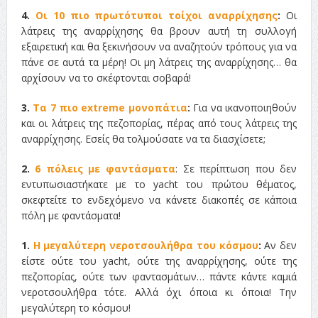
4.
Οι 10 πιο πρωτότυποι τοίχοι αναρρίχησης
:
Οι
λάτρεις της αναρρίχησης θα βρουν αυτή τη συλλογή
εξαιρετική και θα ξεκινήσουν να αναζητούν τρόπους για να
πάνε σε αυτά τα μέρη! Οι μη λάτρεις της αναρρίχησης… θα
αρχίσουν να το σκέφτονται σοβαρά!
3.
Τα 7 πιο extreme μονοπάτια
:
Για να ικανοποιηθούν
και οι λάτρεις της πεζοπορίας, πέρας από τους λάτρεις της
αναρρίχησης. Εσείς θα τολμούσατε να τα διασχίσετε;
2.
6 πόλεις με φαντάσματα
: Σε περίπτωση που δεν
εντυπωσιαστήκατε με το yacht του πρώτου θέματος,
σκεφτείτε το ενδεχόμενο να κάνετε διακοπές σε κάποια
πόλη με φαντάσματα!
1.
Η μεγαλύτερη νεροτσουλήθρα του κόσμου
:
Αν δεν
είστε ούτε του yacht, ούτε της αναρρίχησης, ούτε της
πεζοπορίας, ούτε των φαντασμάτων… πάντε κάντε καμιά
νεροτσουλήθρα τότε. Αλλά όχι όποια κι όποια! Την
μεγαλύτερη το κόσμου!