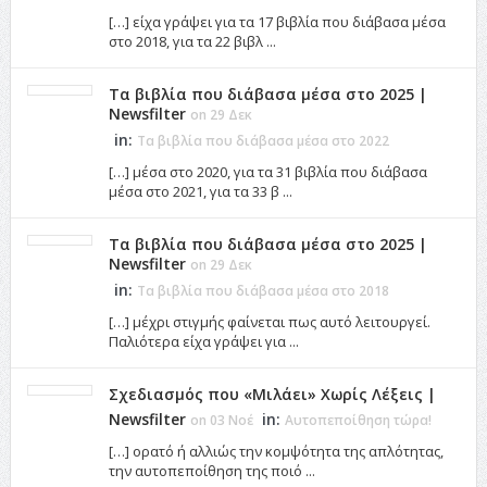
[…] είχα γράψει για τα 17 βιβλία που διάβασα μέσα
στο 2018, για τα 22 βιβλ ...
Τα βιβλία που διάβασα μέσα στο 2025 |
Newsfilter
on 29 Δεκ
in:
Τα βιβλία που διάβασα μέσα στο 2022
[…] μέσα στο 2020, για τα 31 βιβλία που διάβασα
μέσα στο 2021, για τα 33 β ...
Τα βιβλία που διάβασα μέσα στο 2025 |
Newsfilter
on 29 Δεκ
in:
Τα βιβλία που διάβασα μέσα στο 2018
[…] μέχρι στιγμής φαίνεται πως αυτό λειτουργεί.
Παλιότερα είχα γράψει για ...
Σχεδιασμός που «Μιλάει» Χωρίς Λέξεις |
Newsfilter
in:
on 03 Νοέ
Αυτοπεποίθηση τώρα!
[…] ορατό ή αλλιώς την κομψότητα της απλότητας,
την αυτοπεποίθηση της ποιό ...