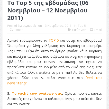
Το Top 5 της εβδομάδας (06
Νοεμβρίου – 12 Νοεμβρίου
2011)
Posted By:
asynadak
on:
13 Νοεμβρίου, 2011
In:
Top 5
1 Comment
Εκτύπωση
Email
Αρκετά ενδιαφέροντα τα
TOP 5
και αυτής της εβδομάδας!
Ότι πρέπει για λίγη χαλάρωση την Κυριακή το μεσημέρι.
Σας υπενθυμίζω ότι αυτό το άρθρο βγαίνει κάθε Κυριακή
και περιέχει τα άρθρα που διάβασα σε blog την περασμένη
εβδομάδα και μου έκαναν εντύπωση. Αν έχετε να
προτείνετε κάποιο άρθρο (είτε από το δικό σας blog, είτε
από κάποιο άλλο), στείλτε το με e-mail! Αν δεν θέλετε να
χάσετε άλλο top 5, απλά γραφτείτε στο
feed του
newsfilter.gr
.
5.
Το yacht των ονείρων σας
:
Ορίστε που θα κάνετε
διακοπές του χρόνου το καλοκαίρι. Μην μου πείτε ότι δεν
ανυπομονείτε…